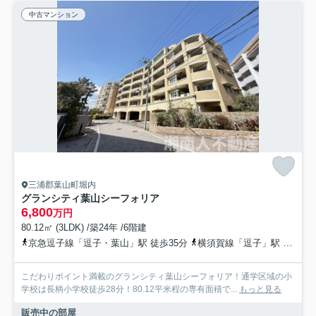
中古マンション
三浦郡葉山町堀内
グランシティ葉山シーフォリア
6,800
万円
80.12㎡ (3LDK) /築24年 /6階建
京急逗子線「逗子・葉山」駅 徒歩35分
横須賀線「逗子」駅 バス14分 京急バス「森戸海岸」 停歩1分
こだわりポイント満載のグランシティ葉山シーフォリア！通学区域の小
学校は長柄小学校徒歩28分！80.12平米程の専有面積で...
もっと見る
販売中の部屋