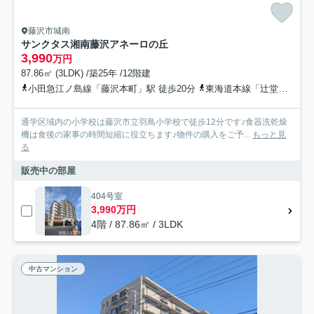
藤沢市城南
サンクタス湘南藤沢アネーロの丘
3,990
万円
87.86㎡ (3LDK) /築25年 /12階建
小田急江ノ島線「藤沢本町」駅 徒歩20分
東海道本線「辻堂」駅 徒歩31分
通学区域内の小学校は藤沢市立羽鳥小学校で徒歩12分です♪食器洗乾燥
機は食後の家事の時間短縮に役立ちます♪物件の購入をご予...
もっと見
る
販売中の部屋
404号室
3,990万円
4階 / 87.86㎡ / 3LDK
中古マンション