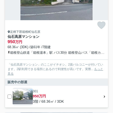
足柄下郡箱根町仙石原
仙石高原マンション
950
万円
68.36㎡ (3DK) /築61年 /7階建
箱根登山鉄道「箱根湯本」駅 バス30分 箱根登山バス「箱根カントリー入口」 停歩3分
「仙石高原マンション」のここがイチオシ。2面バルコニーが付いてい
ます。2駅利用できる場所にあるので利便性が高いです。実際...
もっと
見る
販売中の部屋
301
950万円
3階 / 68.36㎡ / 3DK