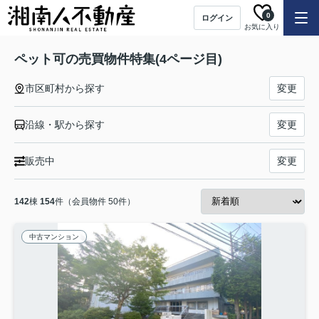
0
ログイン
お気に入り
ペット可の売買物件特集(4ページ目)
市区町村から探す
変更
沿線・駅から探す
変更
販売中
変更
142
棟
154
件（会員物件 50件）
中古マンション