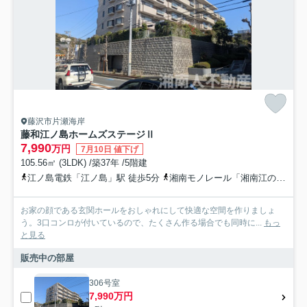
藤沢市片瀬海岸
藤和江ノ島ホームズステージⅡ
7,990
万円
7月10日 値下げ
105.56㎡ (3LDK) /築37年 /5階建
江ノ島電鉄「江ノ島」駅 徒歩5分
湘南モノレール「湘南江の島」駅 徒歩5分
お家の顔である玄関ホールをおしゃれにして快適な空間を作りましょ
う。3口コンロが付いているので、たくさん作る場合でも同時に...
もっ
と見る
販売中の部屋
306号室
7,990万円