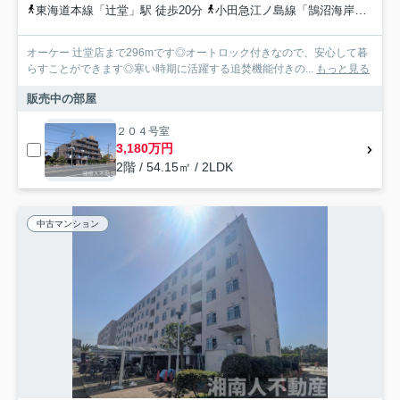
東海道本線「辻堂」駅 徒歩20分
小田急江ノ島線「鵠沼海岸」駅 徒歩39分
オーケー 辻堂店まで296mです◎オートロック付きなので、安心して暮
らすことができます◎寒い時期に活躍する追焚機能付きの...
もっと見る
販売中の部屋
２０４号室
3,180万円
2階 / 54.15㎡ / 2LDK
中古マンション