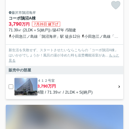
藤沢市鵠沼海岸
コーポ鵠沼A棟
3,790
万円
7月26日 値下げ
71.39㎡ (2LDK＋S(納戸)) /築47年 /5階建
小田急江ノ島線「鵠沼海岸」駅 徒歩12分
小田急江ノ島線「片瀬江ノ島」駅 徒歩18分
新生活を失敗せず、スタートさせたいならこちらの「コーポ鵠沼A棟」
はいかがでしょうか！風呂の湯が冷めた時も追焚機能浴室があ...
もっと
見る
販売中の部屋
４１２号室
3,790万円
4階 / 71.39㎡ / 2LDK＋S(納戸)