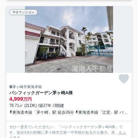
中古マンション
茅ヶ崎市東海岸南
パシフィックガーデン茅ヶ崎A棟
4,999
万円
78.71㎡ (2LDK) /築27年 /3階建
東海道本線「茅ケ崎」駅 徒歩26分
東海道本線「辻堂」駅 バス14分 神奈川中央交通「駐在所前（茅ヶ崎市）」 停歩11分
ぜひ一度見ていただきたい、「パシフィックガーデン茅ヶ崎A棟」で
す。徒歩3分の距離に茅ヶ崎市立第一中学校があるのも魅力。床...
もっ
と見る