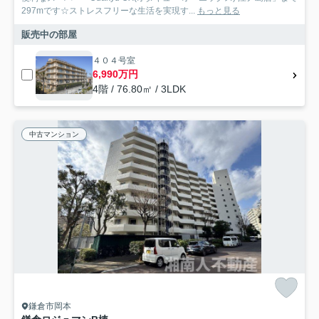
297mです☆ストレスフリーな生活を実現す...
もっと見る
販売中の部屋
４０４号室
6,990万円
4階 / 76.80㎡ / 3LDK
中古マンション
鎌倉市岡本