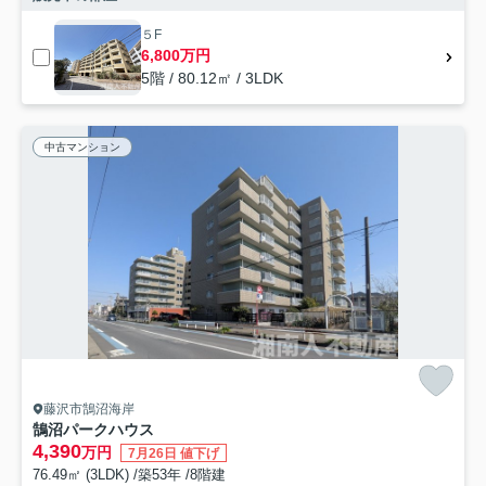
５F
6,800万円
5階 / 80.12㎡ / 3LDK
中古マンション
藤沢市鵠沼海岸
鵠沼パークハウス
4,390
万円
7月26日 値下げ
76.49㎡ (3LDK) /築53年 /8階建