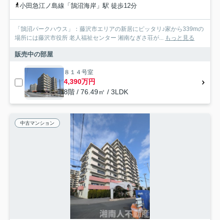
小田急江ノ島線「鵠沼海岸」駅 徒歩12分
「鵠沼パークハウス」：藤沢市エリアの新居にピッタリ♪家から339mの
場所には藤沢市役所 老人福祉センター 湘南なぎさ荘が...
もっと見る
販売中の部屋
８１４号室
4,390万円
8階 / 76.49㎡ / 3LDK
中古マンション