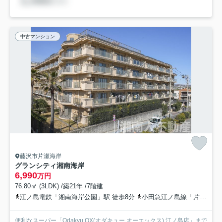
中古マンション
藤沢市片瀬海岸
グランシティ湘南海岸
6,990
万円
76.80㎡ (3LDK) /築21年 /7階建
江ノ島電鉄「湘南海岸公園」駅 徒歩8分
小田急江ノ島線「片瀬江ノ島」駅 徒歩9分
便利なスーパー「Odakyu OX(オダキュー オーエックス) 江ノ島店」まで