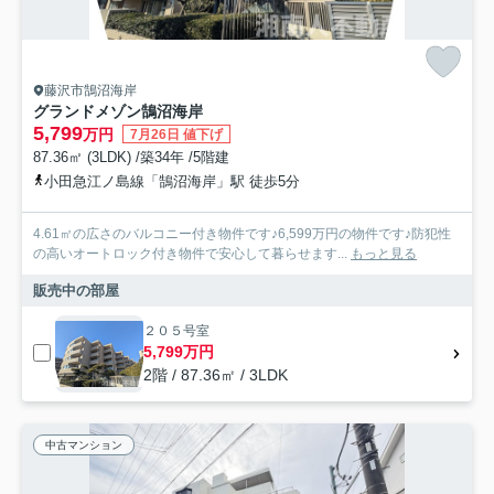
藤沢市鵠沼海岸
グランドメゾン鵠沼海岸
5,799
万円
7月26日 値下げ
87.36㎡ (3LDK) /築34年 /5階建
小田急江ノ島線「鵠沼海岸」駅 徒歩5分
4.61㎡の広さのバルコニー付き物件です♪6,599万円の物件です♪防犯性
の高いオートロック付き物件で安心して暮らせます...
もっと見る
販売中の部屋
２０５号室
5,799万円
2階 / 87.36㎡ / 3LDK
中古マンション