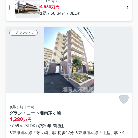
１０５号室
4,980万円
1階 / 68.34㎡ / 3LDK
中古マンション
茅ヶ崎市本村
グラン・コート湘南茅ヶ崎
4,380
万円
77.59㎡ (3LDK) /築20年 /8階建
東海道本線「茅ケ崎」駅 徒歩17分
東海道本線「辻堂」駅 バス24分 神奈川中央交通「本村五丁目」 停歩4分