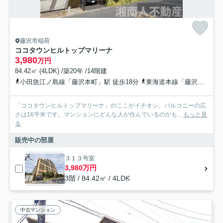
藤沢市稲荷
ココタウンヒルトップマリーナ
3,980
万円
84.42㎡ (4LDK) /築20年 /14階建
小田急江ノ島線「藤沢本町」駅 徒歩18分
東海道本線「藤沢」駅 徒歩36分
「ココタウンヒルトップマリーナ」のここがイチオシ。バルコニーの広
さは16平米です。マンションにどんな人が住んでいるのかも...
もっと見
る
販売中の部屋
３１３号室
3,980万円
3階 / 84.42㎡ / 4LDK
中古マンション