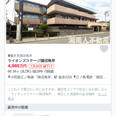
藤沢市鵠沼海岸
ライオンズステージ鵠沼海岸
4,980
万円
7月26日 値下げ
68.34㎡ (3LDK) /築29年 /3階建
小田急江ノ島線「鵠沼海岸」駅 徒歩12分
江ノ島電鉄「鵠沼」駅 徒歩26分
こだわりで選びたい方におすすめ。藤沢市エリアで住まいをお探しなら
「ライオンズステージ鵠沼海岸」。独立した洗面所のある物件...
もっと
見る
販売中の部屋