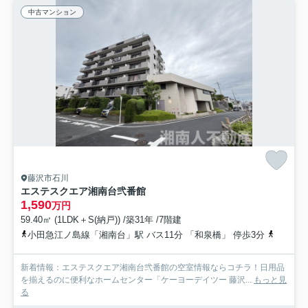
中古マンション
藤沢市石川
エステスクエア湘南台弐番館
1,590
万円
59.40㎡ (1LDK＋S(納戸)) /築31年 /7階建
小田急江ノ島線「湘南台」駅 バス11分 「和泉橋」 停歩3分
小田急江
新着情報：エステスクエア湘南台弐番館の空室情報ならコチラ！日用品
を揃えるのに便利なホームセンター「ケーヨーデイツー 藤沢...
もっと見
る