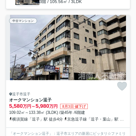
3階 / 105.56㎡ / 3LDK
中古マンション
逗子市逗子
オークマンション逗子
5,580
5,980
万円～
万円
8月3日 値下げ
109.02㎡～133.38㎡ (3LDK) /築45年 /6階建
横須賀線「逗子」駅 徒歩4分
京急逗子線「逗子・葉山」駅 徒歩7分
「オークマンション逗子」：逗子市エリアの新居にピッタリ☆ファミリ