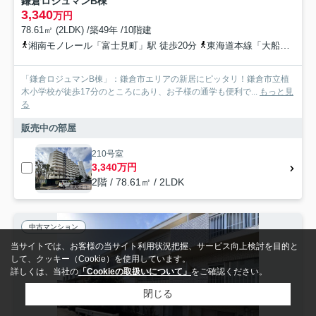
鎌倉ロジュマンB棟
3,340
万円
78.61㎡ (2LDK) /築49年 /10階建
湘南モノレール「富士見町」駅 徒歩20分
東海道本線「大船」駅 徒歩20分
「鎌倉ロジュマンB棟」：鎌倉市エリアの新居にピッタリ！鎌倉市立植
木小学校が徒歩17分のところにあり、お子様の通学も便利で...
もっと見
る
販売中の部屋
210号室
3,340万円
2階 / 78.61㎡ / 2LDK
中古マンション
当サイトでは、お客様の当サイト利用状況把握、サービス向上検討を目的と
して、クッキー（Cookie）を使用しています。
詳しくは、当社の
「Cookieの取扱いについて」
をご確認ください。
閉じる