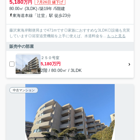
5,180
万円
7月26日 値下げ
80.00㎡ (3LDK) /築19年 /5階建
東海道本線「辻堂」駅 徒歩23分
藤沢東海岸郵便局まで471mです◎家族におすすめな3LDK◎設備も充実
しています◎浴室追焚機能を上手に使えば、水道料金を...
もっと見る
販売中の部屋
２５０号室
5,180万円
2階 / 80.00㎡ / 3LDK
中古マンション