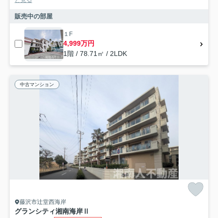
販売中の部屋
１F
4,999万円
1階 / 78.71㎡ / 2LDK
中古マンション
藤沢市辻堂西海岸
グランシティ湘南海岸Ⅱ