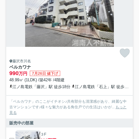
藤沢市川名
ベルカワナ
990
万円
7月26日 値下げ
48.99㎡ (1LDK) /築42年 /4階建
江ノ島電鉄「藤沢」駅 徒歩18分
江ノ島電鉄「石上」駅 徒歩20分
「ベルカワナ」のここがイチオシ♪共有部分も清潔感があり、綺麗な中
古マンションです♪様々な魅力がある角住戸での生活はいかが...
もっと
見る
販売中の部屋
３F