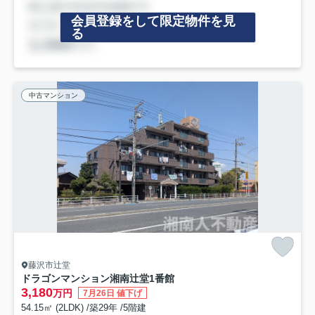
会員登録をして限定物件を見
る
中古マンション
藤沢市辻堂
ドラゴンマンション湘南辻堂1番館
3,180
万円
7月26日 値下げ
54.15㎡ (2LDK) /築29年 /5階建