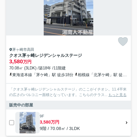
茅ヶ崎市高田
クオス茅ヶ崎レジデンシャルステージ
3,580
万円
70.08㎡ (3LDK) /築18年 /11階建
東海道本線「茅ケ崎」駅 徒歩18分
相模線「北茅ケ崎」駅 徒歩9分
「クオス茅ヶ崎レジデンシャルステージ」のここがイチオシ。11.4平米
の広さのバルコニー面積となっています。こちらのテラス...
もっと見る
販売中の部屋
9F
3,580万円
9階 / 70.08㎡ / 3LDK