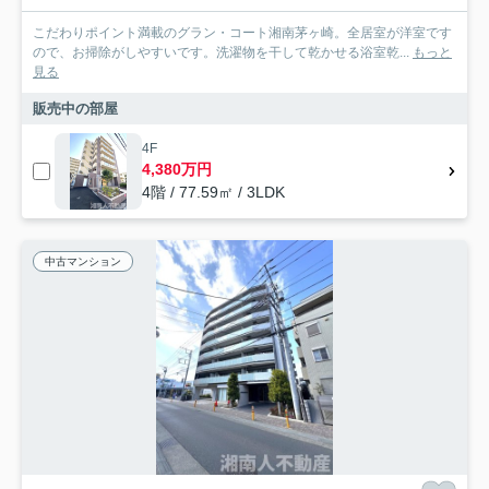
こだわりポイント満載のグラン・コート湘南茅ヶ崎。全居室が洋室です
ので、お掃除がしやすいです。洗濯物を干して乾かせる浴室乾...
もっと
見る
販売中の部屋
4F
4,380万円
4階 / 77.59㎡ / 3LDK
中古マンション