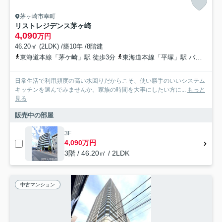
茅ヶ崎市幸町
リストレジデンス茅ヶ崎
4,090
万円
46.20㎡ (2LDK) /築10年 /8階建
東海道本線「茅ケ崎」駅 徒歩3分
東海道本線「平塚」駅 バス17分 神奈川中央交通「茅ヶ崎駅」 停歩5分
日常生活で利用頻度の高い水回りだからこそ、使い勝手のいいシステム
キッチンを選んでみませんか。家族の時間を大事にしたい方に...
もっと
見る
販売中の部屋
3F
4,090万円
3階 / 46.20㎡ / 2LDK
中古マンション