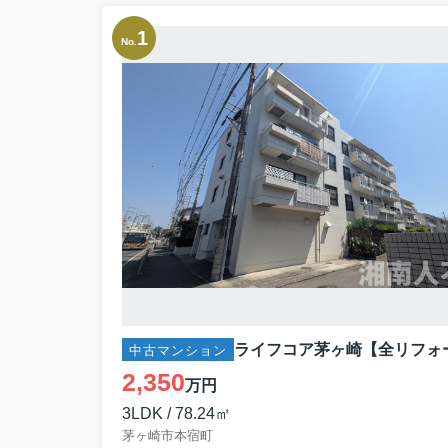
No.
中古マンション
2,350
万円
3LDK / 78.24㎡
茅ヶ崎市本宿町