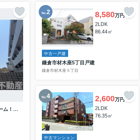
8,580
No.
万円
2LDK
86.44㎡
中古一戸建
鎌倉市材木座5丁目戸建
鎌倉市材木座５丁目
2,600
No.
万円
2LDK
ライフコア茅ヶ崎【全リフォーム！ 辻堂駅13分】 304号室
76.35㎡
中古マンション