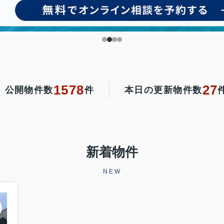
1578
27
公開物件数
件
本日の更新物件数
新着物件
NEW