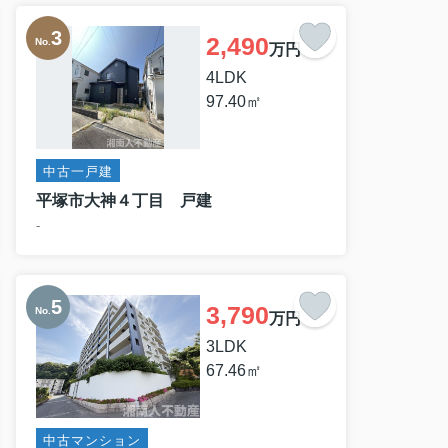
2,490
No.
万円
4LDK
97.40㎡
中古一戸建
平塚市大神４丁目 戸建
-
3,790
No.
万円
3LDK
67.46㎡
中古マンション