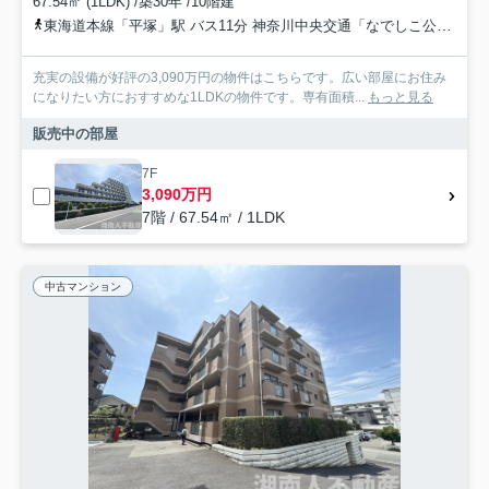
67.54㎡ (1LDK) /築30年 /10階建
東海道本線「平塚」駅 バス11分 神奈川中央交通「なでしこ公民館前（神奈川県）」 停歩4分
充実の設備が好評の3,090万円の物件はこちらです。広い部屋にお住み
になりたい方におすすめな1LDKの物件です。専有面積...
もっと見る
販売中の部屋
7F
3,090万円
7階 / 67.54㎡ / 1LDK
中古マンション