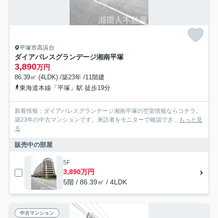
平塚市高浜台
ダイアパレスグランデージ湘南平塚
3,890
万円
86.39㎡ (4LDK) /築23年 /11階建
東海道本線「平塚」駅 徒歩19分
新着情報：ダイアパレスグランデージ湘南平塚の空室情報ならコチラ。
築23年の中古マンションです。来訪者をモニターで確認でき...
もっと見
る
販売中の部屋
5F
3,890万円
5階 / 86.39㎡ / 4LDK
中古マンション