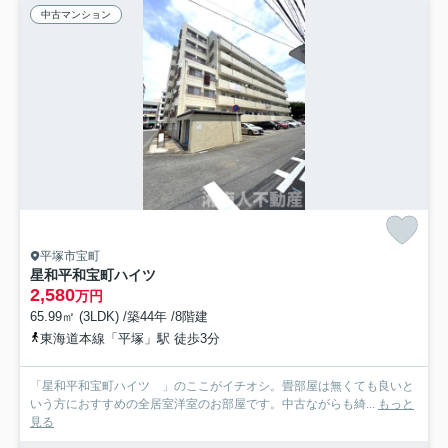
中古マンション
平塚市宝町
星和平和宝町ハイツ
2,580
万円
65.99㎡ (3LDK) /築44年 /8階建
東海道本線「平塚」駅 徒歩3分
「星和平和宝町ハイツ 」のここがイチオシ。畳部屋は無くても良いと
いう方におすすめの全居室洋室のお部屋です。中古ながらも綺...
もっと
見る