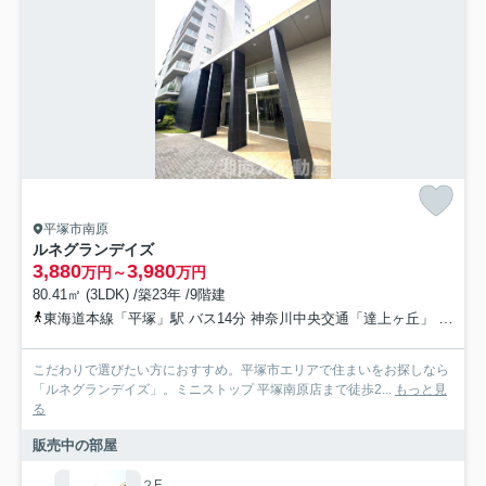
平塚市南原
ルネグランデイズ
3,880
3,980
万円～
万円
80.41㎡ (3LDK) /築23年 /9階建
東海道本線「平塚」駅 バス14分 神奈川中央交通「達上ヶ丘」 停歩1分
こだわりで選びたい方におすすめ。平塚市エリアで住まいをお探しなら
「ルネグランデイズ」。ミニストップ 平塚南原店まで徒歩2...
もっと見
る
販売中の部屋
２F