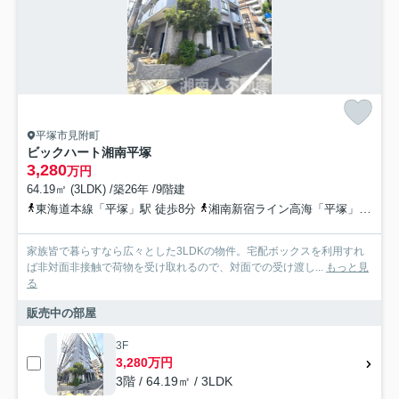
平塚市見附町
ビックハート湘南平塚
3,280
万円
64.19㎡ (3LDK) /築26年 /9階建
東海道本線「平塚」駅 徒歩8分
湘南新宿ライン高海「平塚」駅 徒歩8分
家族皆で暮らすなら広々とした3LDKの物件。宅配ボックスを利用すれ
ば非対面非接触で荷物を受け取れるので、対面での受け渡し...
もっと見
る
販売中の部屋
3F
3,280万円
3階 / 64.19㎡ / 3LDK