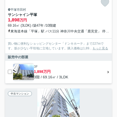
平塚市田村
サンシャイン平塚
1,898
万円
69.16㎡ (3LDK) /築47年 /10階建
東海道本線「平塚」駅 バス11分 神奈川中央交通「鹿見堂」 停歩2分
買い物に便利なショッピングセンター「ドンキホーテ」まで227mで
す。坂が少ない平坦地に立地しています。購入価格は1,89...
もっと見る
販売中の部屋
3F
1,898万円
3階 / 69.16㎡ / 3LDK
中古マンション