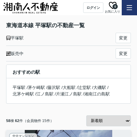
0
ログイン
お気に入り
東海道本線 平塚駅の不動産一覧
平塚駅
変更
販売中
変更
おすすめの駅
平塚駅
/
茅ケ崎駅
/
藤沢駅
/
大船駅
/
辻堂駅
/
大磯駅
/
北茅ケ崎駅
/
江ノ島駅
/
片瀬江ノ島駅
/
湘南江の島駅
58
棟
62
件（会員物件 15件）
中古マンション