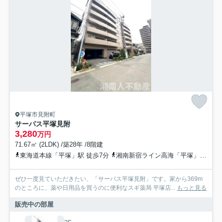
平塚市見附町
サーパス平塚見附
3,280
万円
71.67㎡ (2LDK) /築28年 /8階建
東海道本線「平塚」駅 徒歩7分
湘南新宿ライン高海「平塚」駅 徒歩7分
ぜひ一度見ていただきたい、「サーパス平塚見附」です。家から369m
のところに、薬や日用品を買うのに便利なスギ薬局 平塚店...
もっと見る
販売中の部屋