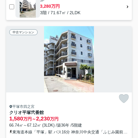
3F
3,280万円
3階 / 71.67㎡ / 2LDK
中古マンション
平塚市四之宮
クリオ平塚弐番館
1,580
2,230
万円～
万円
66.74㎡～67.12㎡ (3LDK) /築36年 /5階建
東海道本線「平塚」駅 バス16分 神奈川中央交通「ふじみ園前」 停歩4分