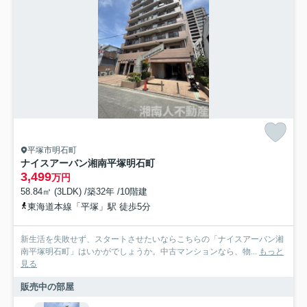
平塚市明石町
ナイスアーバン湘南平塚明石町
3,499
万円
58.84㎡ (3LDK) /築32年 /10階建
東海道本線「平塚」駅 徒歩5分
新生活を失敗せず、スタートさせたいならこちらの「ナイスアーバン湘
南平塚明石町」はいかがでしょうか。中古マンションなら、物...
もっと
見る
販売中の部屋