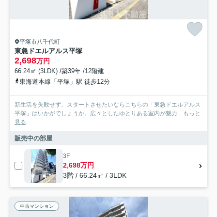
平塚市八千代町
東急ドエルアルス平塚
2,698
万円
66.24㎡ (3LDK) /築39年 /12階建
東海道本線「平塚」駅 徒歩12分
新生活を失敗せず、スタートさせたいならこちらの「東急ドエルアルス
平塚」はいかがでしょうか。広々としたゆとりある室内が魅力...
もっと
見る
販売中の部屋
3F
2,698万円
3階 / 66.24㎡ / 3LDK
中古マンション