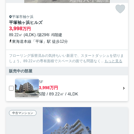
平塚市袖ケ浜
平塚袖ヶ浜ヒルズ
3,998
万円
89.22㎡ (4LDK) /築29年 /6階建
東海道本線「平塚」駅 徒歩12分
フローリング張替済みの気持ちいい新居で、スタートダッシュを切りま
しょう。89.22㎡の専有面積でスペースの面でも問題なく...
もっと見る
販売中の部屋
5F
3,998万円
5階 / 89.22㎡ / 4LDK
中古マンション