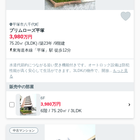
平塚市八千代町
プリムローズ平塚
3,980
万円
75.20㎡ (3LDK) /築23年 /9階建
東海道本線「平塚」駅 徒歩12分
水道代節約につながる追い焚き機能付きです。オートロック設備は防犯
性能が高く安心して生活ができます。3LDKの物件で、開放...
もっと見
る
販売中の部屋
6F
3,980万円
6階 / 75.20㎡ / 3LDK
中古マンション