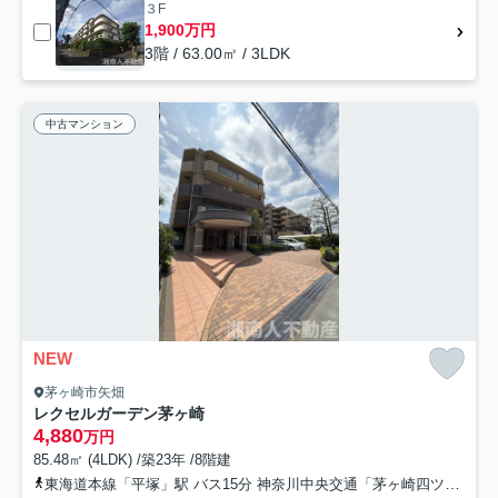
３F
1,900万円
3階 / 63.00㎡ / 3LDK
中古マンション
NEW
茅ヶ崎市矢畑
レクセルガーデン茅ヶ崎
4,880
万円
85.48㎡ (4LDK) /築23年 /8階建
東海道本線「平塚」駅 バス15分 神奈川中央交通「茅ヶ崎四ツ角」 停歩14分