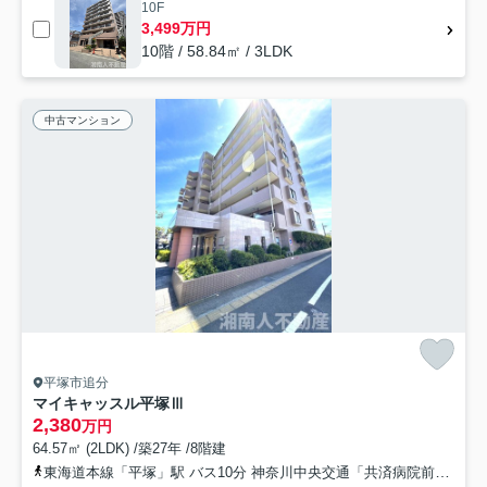
10F
3,499万円
10階 / 58.84㎡ / 3LDK
中古マンション
平塚市追分
マイキャッスル平塚Ⅲ
2,380
万円
64.57㎡ (2LDK) /築27年 /8階建
東海道本線「平塚」駅 バス10分 神奈川中央交通「共済病院前総合公園西」 停歩1分