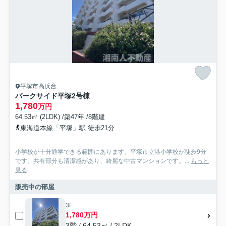
平塚市高浜台
パークサイド平塚2号棟
1,780
万円
64.53㎡ (2LDK) /築47年 /8階建
東海道本線「平塚」駅 徒歩21分
小学校が十分通学できる範囲にあります。平塚市立港小学校が徒歩9分
です。共有部分も清潔感があり、綺麗な中古マンションです。...
もっと
見る
販売中の部屋
3F
1,780万円
3階 / 64.53㎡ / 2LDK