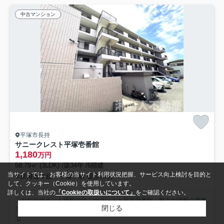
中古マンション
平塚市長持
サニークレスト平塚壱番館
1,180
万円
58.79㎡ (3LDK) /築34年 /5階建
当サイトでは、お客様の当サイト利用状況把握、サービス向上検討を目的と
東海道本線「平塚」駅 徒歩57分
して、クッキー（Cookie）を使用しています。
詳しくは、当社の
「Cookieの取扱いについて」
をご確認ください。
こだわりポイント満載のサニークレスト平塚壱番館。魅力が満載の素敵
閉じる
な3LDK物件の情報をご用意しています。こちらは都市近郊...
もっと見
る