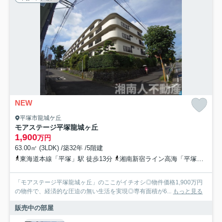
NEW
平塚市龍城ケ丘
モアステージ平塚龍城ヶ丘
1,900
万円
63.00㎡ (3LDK) /築32年 /5階建
東海道本線「平塚」駅 徒歩13分
湘南新宿ライン高海「平塚」駅 徒歩15分
「モアステージ平塚龍城ヶ丘」のここがイチオシ◎物件価格1,900万円
の物件で、経済的な圧迫の無い生活を実現◎専有面積が6...
もっと見る
販売中の部屋