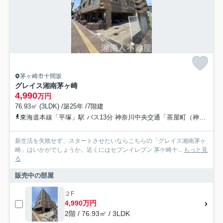
茅ヶ崎市十間坂
グレイス湘南茅ヶ崎
4,990
万円
76.93㎡ (3LDK) /築25年 /7階建
東海道本線「平塚」駅 バス13分 神奈川中央交通「茶屋町（神奈川県）」 停歩2分
新生活を失敗せず、スタートさせたいならこちらの「グレイス湘南茅ヶ
崎」はいかがでしょうか。近くにはセブンイレブン 茅ケ崎十...
もっと見
る
販売中の部屋
２F
4,990万円
2階 / 76.93㎡ / 3LDK