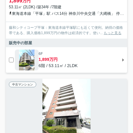
1,899
万円
53.11㎡ (2LDK) /築34年 /7階建
東海道本線「平塚」駅 バス14分 神奈川中央交通「大縄橋」 停歩5分
藤和シティコープ平塚：東海道本線平塚駅にも近くて便利。納得の価格
帯である、購入価格1,899万円の物件は経済的です。使い...
もっと見る
販売中の部屋
6F
1,899万円
6階 / 53.11㎡ / 2LDK
中古マンション