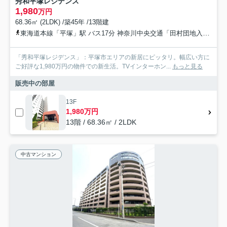
秀和平塚レジデンス
1,980
万円
68.36㎡ (2LDK) /築45年 /13階建
東海道本線「平塚」駅 バス17分 神奈川中央交通「田村団地入口」 停歩2分
「秀和平塚レジデンス」：平塚市エリアの新居にピッタリ。幅広い方に
ご好評な1,980万円の物件での新生活。TVインターホン...
もっと見る
販売中の部屋
13F
1,980万円
13階 / 68.36㎡ / 2LDK
中古マンション