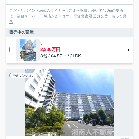
こだわりポイント満載のマイキャッスル平塚Ⅲ。歩いて460mの場所
に、業務スーパー 平塚店があります。平塚警察署 追分交番...
もっと見
る
販売中の部屋
3F
2,380万円
3階 / 64.57㎡ / 2LDK
中古マンション