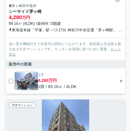
茅ヶ崎市中海岸
シーサイド茅ヶ崎
4,280
万円
89.16㎡ (4LDK) /築46年 /3階建
東海道本線「平塚」駅 バス17分 神奈川中央交通「茅ヶ崎駅」 停歩20分
追い焚き機能付きで水道代の節約につながります。防犯面も生活面も魅
力ある中古マンションです。キッチンを清潔に保つために重要...
もっと
見る
販売中の部屋
１F
4,280万円
1階 / 89.16㎡ / 4LDK
中古マンション