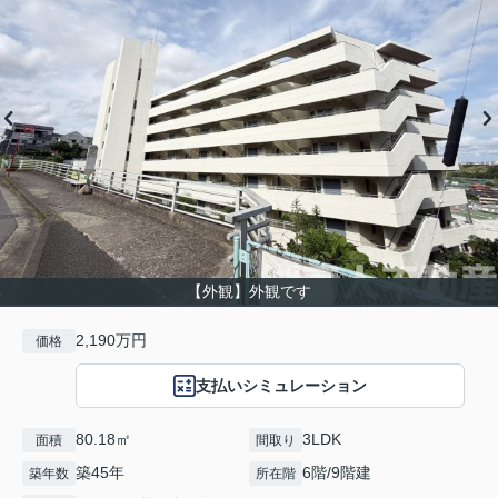
【外観】外観です
2,190万円
価格
支払いシミュレーション
80.18㎡
3LDK
面積
間取り
築45年
6階/9階建
築年数
所在階