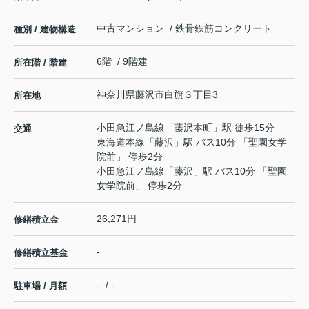
中古マンション / 鉄骨鉄筋コンクリート
種別 / 建物構造
6階 / 9階建
所在階 / 階建
神奈川県
藤沢市
白旗
３丁目3
所在地
小田急江ノ島線
「
藤沢本町
」駅 徒歩15分
交通
東海道本線
「
藤沢
」駅 バス10分 「聖園女学
院前」 停歩2分
小田急江ノ島線
「
藤沢
」駅 バス10分 「聖園
女学院前」 停歩2分
26,271円
修繕積立金
-
修繕積立基金
- / -
駐車場 / 月額