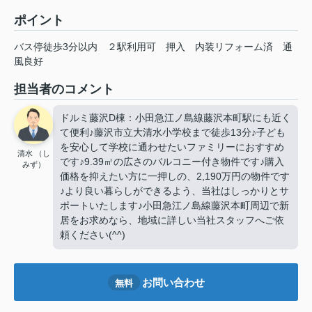
ポイント
バス停徒歩3分以内
２駅利用可
押入
内装リフォーム済
通
風良好
担当者のコメント
ドルミ藤沢D棟：小田急江ノ島線藤沢本町駅にも近く
て便利♪藤沢市立大清水小学校まで徒歩13分♪子ども
を安心して学校に通わせたいファミリーにおすすめ
清水 （し
です♪9.39㎡の広さのバルコニー付き物件です♪購入
みず）
価格を抑えたい方に一押しの、2,190万円の物件です
♪より良い暮らしができるよう、当社はしっかりとサ
ポートいたします♪小田急江ノ島線藤沢本町周辺で新
居をお求めなら、地域に詳しい当社スタッフへご依
頼ください(^^)
お問い合わせ
無料