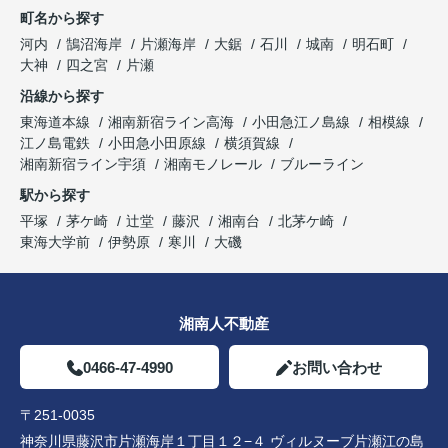
町名から探す
河内
鵠沼海岸
片瀬海岸
大鋸
石川
城南
明石町
大神
四之宮
片瀬
沿線から探す
東海道本線
湘南新宿ライン高海
小田急江ノ島線
相模線
江ノ島電鉄
小田急小田原線
横須賀線
湘南新宿ライン宇須
湘南モノレール
ブルーライン
駅から探す
平塚
茅ケ崎
辻堂
藤沢
湘南台
北茅ケ崎
東海大学前
伊勢原
寒川
大磯
湘南人不動産
0466-47-4990
お問い合わせ
〒251-0035
神奈川県藤沢市片瀬海岸１丁目１２−４ ヴィルヌーブ片瀬江の島