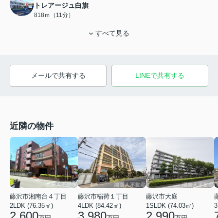
トレアージュ白旗
818ｍ（11分）
すべて見る
メールで共有する
LINEで共有する
近隣の物件
藤沢市湘南台４丁目
藤沢市稲荷１丁目
藤沢市大庭
2LDK (76.35㎡)
4LDK (84.42㎡)
1SLDK (74.03㎡)
3
2,600
3,980
2,990
万円
万円
万円