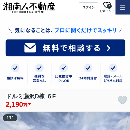
0
ログイン
お気に入り
ドルミ藤沢D棟 ６F
2,190
万円
1
/
12