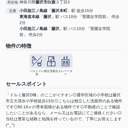
神奈川県
藤沢市
白旗
３丁目3
所在地
小田急江ノ島線
「
藤沢本町
」駅 徒歩15分
交通
東海道本線
「
藤沢
」駅 バス10分 「聖園女学院前」 停歩
2分
小田急江ノ島線
「
藤沢
」駅 バス10分 「聖園女学院
前」 停歩2分
物件の特徴
バストイレ
独立洗面台
エレベータ
別
ー
セールスポイント
「ドルミ藤沢D棟」のここがイチオシ◎通学区域の小学校は藤沢
市立大清水小学校徒歩13分◎こちらは独立した洗面所のある物件
です◎80.18㎡の専有面積がある物件です◎不動産のことで確認
したいことがあるなら、メール又はお電話にてご連絡ください◎
当社は豊富な経験と知識を持っているので、丁寧にお答えします
(^_^)