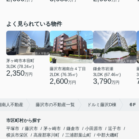
よく見られている物件
茅ヶ崎市本宿町
3LDK (78.24㎡)
藤沢市湘南台４丁目
鎌倉市岩瀬
2,350
万円
2LDK (76.35㎡)
3LDK (67.46㎡)
3
2,600
3,790
万円
万円
湘南人不動産
藤沢市の不動産一覧
ドルミ藤沢D棟
６F
市区町村から探す
平塚市
藤沢市
茅ヶ崎市
鎌倉市
小田原市
逗子市
横浜市栄区
高座郡寒川町
三浦郡葉山町
中郡大磯町