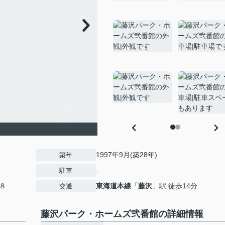
1997年9月(築28年)
築年
-
駐車
８
東海道本線
「
藤沢
」駅 徒歩14分
交通
藤沢パーク・ホームズ弐番館の詳細情報