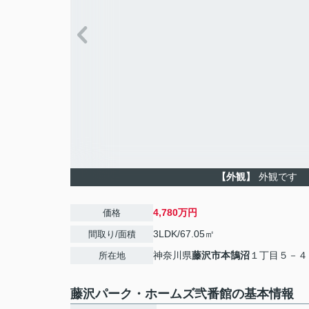
【外観】
外観です
4,780万円
価格
3LDK/67.05㎡
間取り/面積
神奈川県
藤沢市
本鵠沼
１丁目５－４
所在地
藤沢パーク・ホームズ弐番館の基本情報