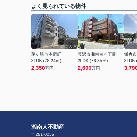
よく見られている物件
茅ヶ崎市本宿町
藤沢市湘南台４丁目
鎌倉市
3LDK (78.24㎡)
2LDK (76.35㎡)
3LDK 
2,350
2,600
3,79
万円
万円
湘南人不動産
〒251-0035