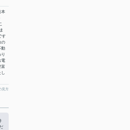
道本
ト
こ
ま
です
力の
不動
わり
お電
豊富
たし
の見方
件
だ