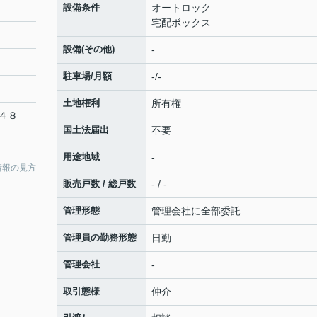
設備条件
オートロック
宅配ボックス
設備(その他)
-
駐車場/月額
-/-
土地権利
所有権
４８
国土法届出
不要
用途地域
-
情報の見方
販売戸数 / 総戸数
- / -
管理形態
管理会社に全部委託
管理員の勤務形態
日勤
管理会社
-
取引態様
仲介