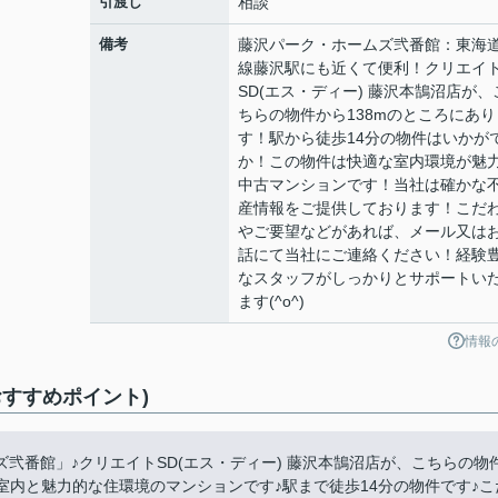
引渡し
相談
備考
藤沢パーク・ホームズ弐番館：東海
線藤沢駅にも近くて便利！クリエイ
SD(エス・ディー) 藤沢本鵠沼店が、
ちらの物件から138mのところにあり
す！駅から徒歩14分の物件はいかが
か！この物件は快適な室内環境が魅
中古マンションです！当社は確かな
産情報をご提供しております！こだ
やご要望などがあれば、メール又は
話にて当社にご連絡ください！経験
なスタッフがしっかりとサポートい
ます(^o^)
情報
すすめポイント)
弐番館」♪クリエイトSD(エス・ディー) 藤沢本鵠沼店が、こちらの物
室内と魅力的な住環境のマンションです♪駅まで徒歩14分の物件です♪こ