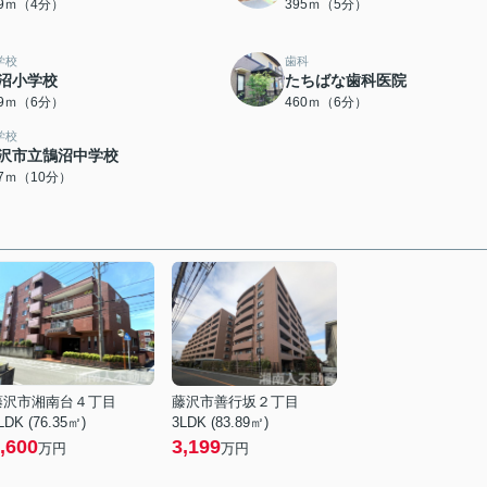
09ｍ（4分）
395ｍ（5分）
学校
歯科
沼小学校
たちばな歯科医院
09ｍ（6分）
460ｍ（6分）
学校
沢市立鵠沼中学校
87ｍ（10分）
藤沢市湘南台４丁目
藤沢市善行坂２丁目
LDK (76.35㎡)
3LDK (83.89㎡)
,600
3,199
万円
万円