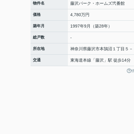
物件名
藤沢パーク・ホームズ弐番館
価格
4,780万円
築年月
1997年9月（築28年）
総戸数
-
所在地
神奈川県
藤沢市
本鵠沼
１丁目５－
交通
東海道本線
「
藤沢
」駅 徒歩14分