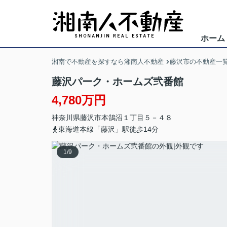
ホーム
湘南で不動産を探すなら湘南人不動産
藤沢市の不動産一
藤沢パーク・ホームズ弐番館
4,780万円
神奈川県
藤沢市
本鵠沼
１丁目５－４８
東海道本線「藤沢」駅徒歩14分
1
/
9