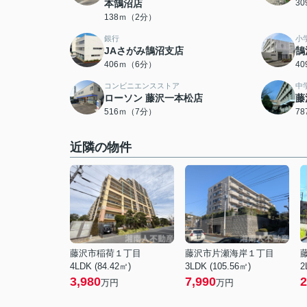
本鵠沼店
3
138ｍ（2分）
銀行
小
JAさがみ鵠沼支店
鵠
406ｍ（6分）
4
コンビニエンスストア
中
ローソン 藤沢一本松店
藤
516ｍ（7分）
7
近隣の物件
藤沢市稲荷１丁目
藤沢市片瀬海岸１丁目
4LDK (84.42㎡)
3LDK (105.56㎡)
2
3,980
7,990
2
万円
万円