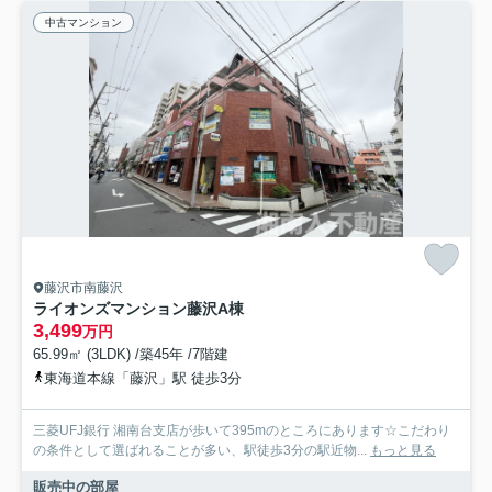
中古マンション
藤沢市南藤沢
ライオンズマンション藤沢A棟
3,499
万円
65.99㎡ (3LDK) /築45年 /7階建
東海道本線「藤沢」駅 徒歩3分
三菱UFJ銀行 湘南台支店が歩いて395mのところにあります☆こだわり
の条件として選ばれることが多い、駅徒歩3分の駅近物...
もっと見る
販売中の部屋