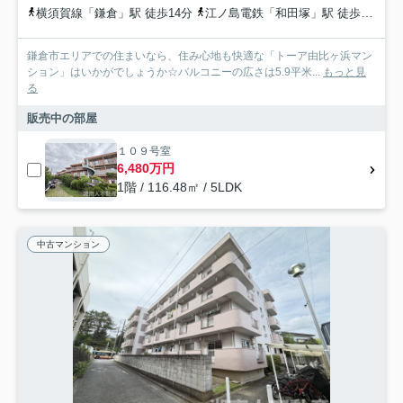
横須賀線「鎌倉」駅 徒歩14分
江ノ島電鉄「和田塚」駅 徒歩6分
江
鎌倉市エリアでの住まいなら、住み心地も快適な「トーア由比ヶ浜マン
ション」はいかがでしょうか☆バルコニーの広さは5.9平米...
もっと見
る
販売中の部屋
１０９号室
6,480万円
1階 / 116.48㎡ / 5LDK
中古マンション