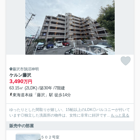
藤沢市鵠沼神明
ケルン藤沢
3,490
万円
63.15㎡ (2LDK) /築30年 /7階建
東海道本線「藤沢」駅 徒歩14分
ゆったりとした間取りが嬉しい、15帖以上のLDK◎バルコニーが付いて
います◎独立した洗面所の物件は、女性に非常に好評です...
もっと見る
販売中の部屋
５０２号室