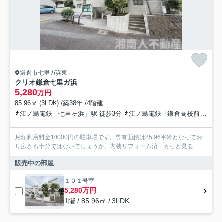
鎌倉市七里ガ浜東
クリオ鎌倉七里ガ浜
5,280
万円
85.96㎡ (3LDK) /築38年 /4階建
江ノ島電鉄「七里ヶ浜」駅 徒歩3分
江ノ島電鉄「鎌倉高校前」駅 徒歩15分
月額利用料金10000円の駐車場です。専有面積は85.96平米となってお
り広さも十分ではないでしょうか。内装リフォーム済...
もっと見る
販売中の部屋
１０１号室
5,280万円
1階 / 85.96㎡ / 3LDK