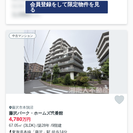
会員登録をして限定物件を見
る
中古マンション
藤沢市本鵠沼
藤沢パーク・ホームズ弐番館
4,780
万円
67.05㎡ (3LDK) /築28年 /9階建
東海道本線「藤沢」駅 徒歩14分