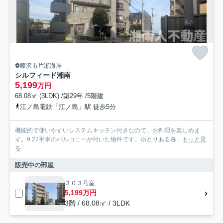
藤沢市片瀬海岸
シルフィード湘南
5,199
万円
68.08㎡ (3LDK) /築29年 /5階建
江ノ島電鉄「江ノ島」駅 徒歩5分
機能的で使いやすいシステムキッチン付きなので、お料理を楽しめま
す。9.27平米のバルコニーが付いた物件です。ゆとりある暮...
もっと見
る
販売中の部屋
３０３号室
5,199万円
3階 / 68.08㎡ / 3LDK