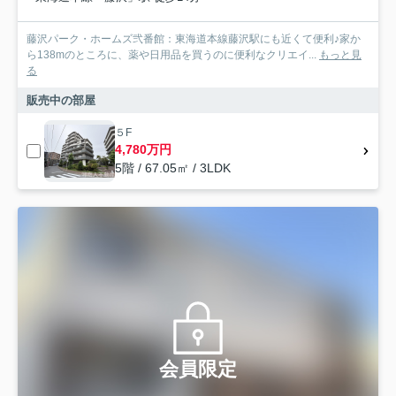
藤沢パーク・ホームズ弐番館：東海道本線藤沢駅にも近くて便利♪家か
ら138mのところに、薬や日用品を買うのに便利なクリエイ...
もっと見
る
販売中の部屋
５F
4,780万円
5階 / 67.05㎡ / 3LDK
会員限定