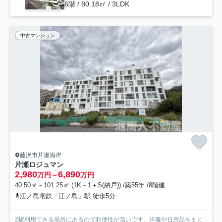
6階 / 80.18㎡ / 3LDK
中古マンション
藤沢市片瀬海岸
片瀬ロジュマン
2,980
6,890
万円～
万円
40.50㎡～101.25㎡ (1K～1＋S(納戸)) /築55年 /8階建
江ノ島電鉄「江ノ島」駅 徒歩5分
2駅利用できる場所にあるので利便性が高いです。洋服や日用品をまと