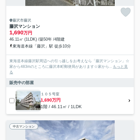
藤沢市藤沢
藤沢マンション
1,690
万円
46.11㎡ (1LDK) /築50年 /4階建
東海道本線「藤沢」駅 徒歩10分
東海道本線藤沢駅周辺への引っ越しをお考えなら「藤沢マンション」☆
家から483mのところに藤沢本町郵便局があります☆家から...
もっと見
る
販売中の部屋
１０５号室
1,690万円
1階 / 46.11㎡ / 1LDK
中古マンション