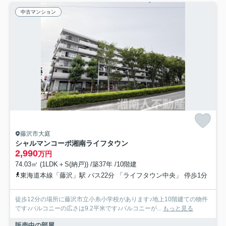
中古マンション
藤沢市大庭
シャルマンコーポ湘南ライフタウン
2,990
万円
74.03㎡ (1LDK＋S(納戸)) /築37年 /10階建
東海道本線「藤沢」駅 バス22分 「ライフタウン中央」 停歩1分
徒歩12分の場所に藤沢市立小糸小学校があります♪地上10階建ての物件
です♪バルコニーの広さは9.2平米です♪バルコニーが...
もっと見る
販売中の部屋