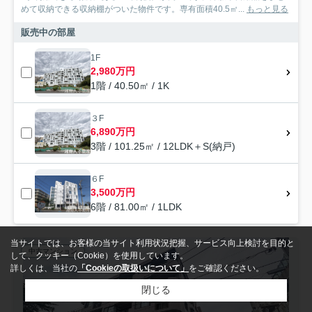
めて収納できる収納棚がついた物件です。専有面積40.5㎡...
もっと見る
販売中の部屋
1F
2,980万円
1階 / 40.50㎡ / 1K
３F
6,890万円
3階 / 101.25㎡ / 12LDK＋S(納戸)
６F
3,500万円
6階 / 81.00㎡ / 1LDK
当サイトでは、お客様の当サイト利用状況把握、サービス向上検討を目的と
中古マンション
して、クッキー（Cookie）を使用しています。
詳しくは、当社の
「Cookieの取扱いについて」
をご確認ください。
閉じる