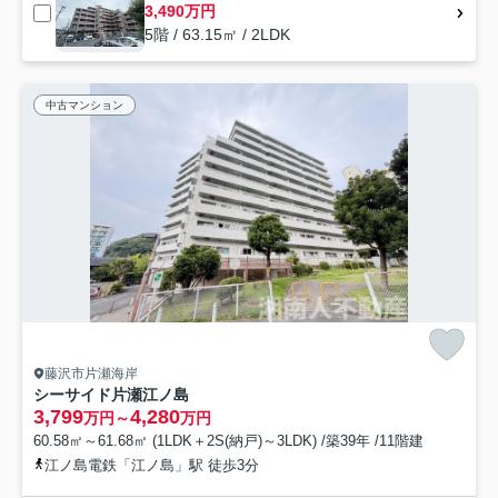
3,490万円
5階 / 63.15㎡ / 2LDK
中古マンション
藤沢市片瀬海岸
シーサイド片瀬江ノ島
3,799
4,280
万円～
万円
60.58㎡～61.68㎡ (1LDK＋2S(納戸)～3LDK) /築39年 /11階建
江ノ島電鉄「江ノ島」駅 徒歩3分