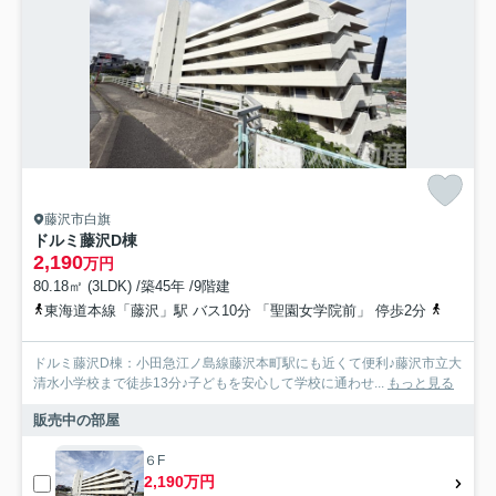
藤沢市白旗
ドルミ藤沢D棟
2,190
万円
80.18㎡ (3LDK) /築45年 /9階建
東海道本線「藤沢」駅 バス10分 「聖園女学院前」 停歩2分
小田急江
ドルミ藤沢D棟：小田急江ノ島線藤沢本町駅にも近くて便利♪藤沢市立大
清水小学校まで徒歩13分♪子どもを安心して学校に通わせ...
もっと見る
販売中の部屋
６F
2,190万円