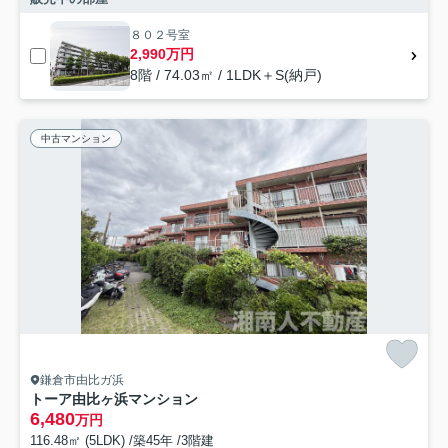
８０２号室
2,990万円
8階 / 74.03㎡ / 1LDK＋S(納戸)
中古マンション
鎌倉市由比ガ浜
トーア由比ヶ浜マンション
6,480
万円
116.48㎡ (5LDK) /築45年 /3階建