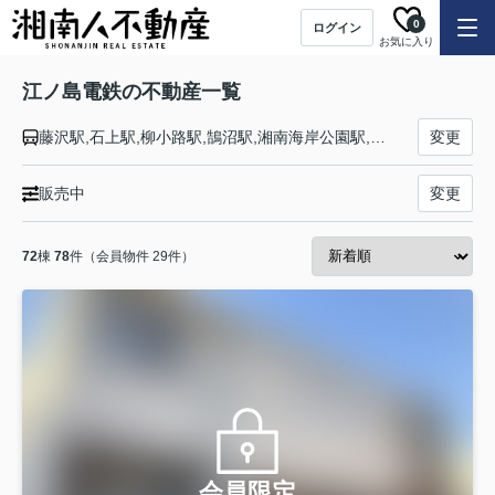
0
ログイン
お気に入り
江ノ島電鉄の不動産一覧
藤沢駅,石上駅,柳小路駅,鵠沼駅,湘南海岸公園駅,江ノ島駅,腰越駅,鎌倉高校前駅,七里ヶ浜駅,稲村ヶ崎駅,極楽寺駅,長谷駅,由比ヶ浜駅,和田塚駅,鎌倉駅
変更
販売中
変更
72
棟
78
件（会員物件 29件）
会員限定