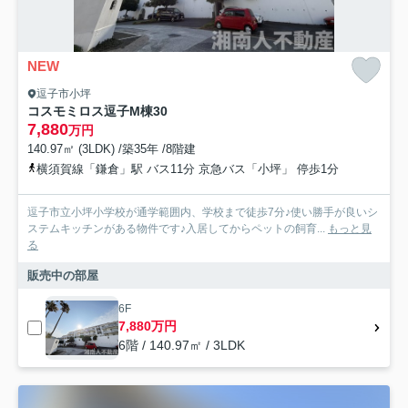
NEW
逗子市小坪
コスモミロス逗子M棟30
7,880
万円
140.97㎡ (3LDK) /築35年 /8階建
横須賀線「鎌倉」駅 バス11分 京急バス「小坪」 停歩1分
逗子市立小坪小学校が通学範囲内、学校まで徒歩7分♪使い勝手が良いシ
ステムキッチンがある物件です♪入居してからペットの飼育...
もっと見
る
販売中の部屋
6F
7,880万円
6階 / 140.97㎡ / 3LDK