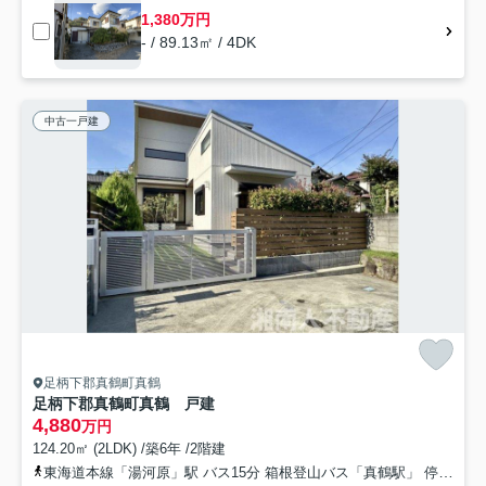
1,380万円
- / 89.13㎡ / 4DK
中古一戸建
足柄下郡真鶴町真鶴
足柄下郡真鶴町真鶴 戸建
4,880
万円
124.20㎡ (2LDK) /築6年 /2階建
東海道本線「湯河原」駅 バス15分 箱根登山バス「真鶴駅」 停歩13分