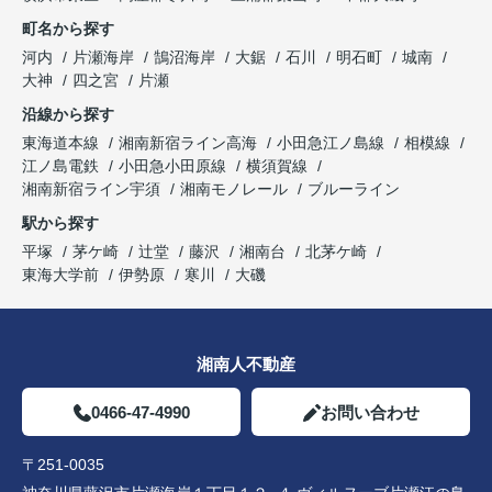
町名から探す
河内
片瀬海岸
鵠沼海岸
大鋸
石川
明石町
城南
大神
四之宮
片瀬
沿線から探す
東海道本線
湘南新宿ライン高海
小田急江ノ島線
相模線
江ノ島電鉄
小田急小田原線
横須賀線
湘南新宿ライン宇須
湘南モノレール
ブルーライン
駅から探す
平塚
茅ケ崎
辻堂
藤沢
湘南台
北茅ケ崎
東海大学前
伊勢原
寒川
大磯
湘南人不動産
0466-47-4990
お問い合わせ
〒251-0035