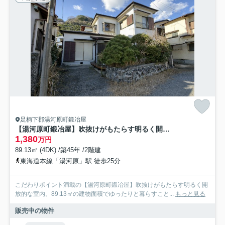
足柄下郡湯河原町鍛冶屋
【湯河原町鍛冶屋】吹抜けがもたらす明るく開放的な室内
1,380
万円
89.13㎡ (4DK) /築45年 /2階建
東海道本線「湯河原」駅 徒歩25分
こだわりポイント満載の【湯河原町鍛冶屋】吹抜けがもたらす明るく開
放的な室内。89.13㎡の建物面積でゆったりと暮らすこと...
もっと見る
販売中の物件