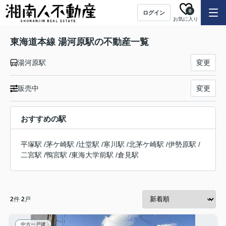
0
ログイン
お気に入り
東海道本線 湯河原駅の不動産一覧
湯河原駅
変更
販売中
変更
おすすめの駅
平塚駅
/
茅ケ崎駅
/
辻堂駅
/
寒川駅
/
北茅ケ崎駅
/
伊勢原駅
/
二宮駅
/
鴨宮駅
/
東海大学前駅
/
倉見駅
2
件
2
戸
中古一戸建