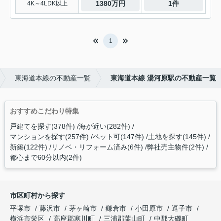
1380万円
1件
4K～4LDK以上
1
東海道本線の不動産一覧
東海道本線 湯河原駅の不動産一覧
おすすめこだわり特集
戸建てを探す(378件)
海が近い(282件)
マンションを探す(257件)
ペット可(147件)
土地を探す(145件)
新築(122件)
リノベ・リフォーム済み(6件)
弊社売主物件(2件)
都心まで60分以内(2件)
市区町村から探す
平塚市
藤沢市
茅ヶ崎市
鎌倉市
小田原市
逗子市
横浜市栄区
高座郡寒川町
三浦郡葉山町
中郡大磯町