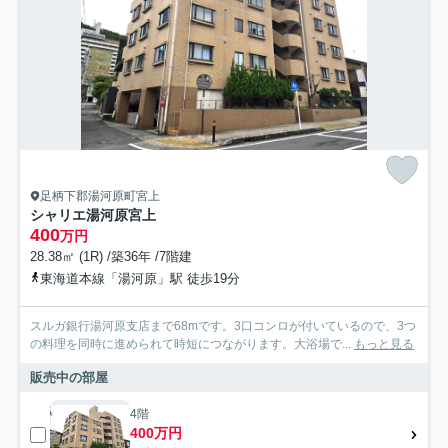
足柄下郡湯河原町宮上
シャリエ湯河原宮上
400
万円
28.38㎡ (1R) /築36年 /7階建
東海道本線「湯河原」駅 徒歩19分
スルガ銀行湯河原支店まで68mです。3口コンロが付いているので、3つ
の料理を同時に進められて時短につながります。大浴場で...
もっと見る
販売中の部屋
4階
400万円