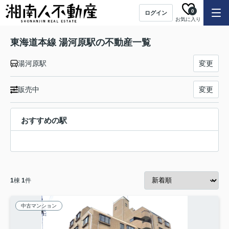
0
ログイン
お気に入り
東海道本線 湯河原駅の不動産一覧
湯河原駅
変更
販売中
変更
おすすめの駅
1
棟
1
件
中古マンション