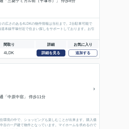
交通「三菱ケミカル前（平塚市）」 停歩8分
の広さのある4LDKの物件情報は当社まで。2台駐車可能で
海道本線平塚付近で住まい探しをサポートしております。お引
間取り
詳細
お気に入り
4LDK
詳細を見る
追加する
交通「中原中宿」 停歩11分
た住環境の中で、ショッピングも楽しむことが出来ます。購入価
、中古の一戸建て物件となっています。マイホームを求めるので