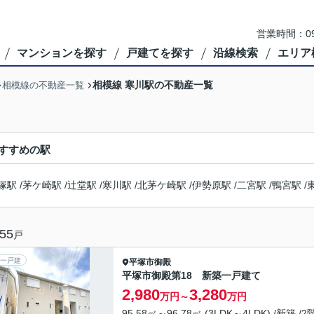
営業時間：09
マンションを探す
戸建てを探す
沿線検索
エリア
相模線 寒川駅の不動産一覧
相模線の不動産一覧
すすめの駅
塚駅
/
茅ケ崎駅
/
辻堂駅
/
寒川駅
/
北茅ケ崎駅
/
伊勢原駅
/
二宮駅
/
鴨宮駅
/
55
戸
一戸建
平塚市
御殿
平塚市御殿第18 新築一戸建て
2,980
3,280
万円～
万円
95.58㎡～96.78㎡ (3LDK～4LDK) /新築 /