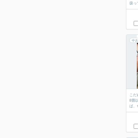
扱っ
中古
こだ
8畳
ば、