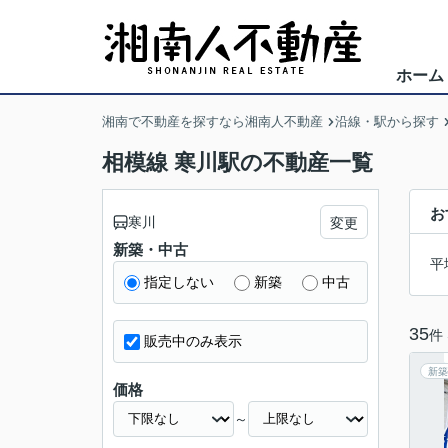
ホーム
湘南で不動産を探すなら湘南人不動産
沿線・駅から探す
相模線 寒川駅の不動産一覧
お
寒川
変更
新築・中古
平
指定しない
新築
中古
35
件
販売中のみ表示
新築
価格
～