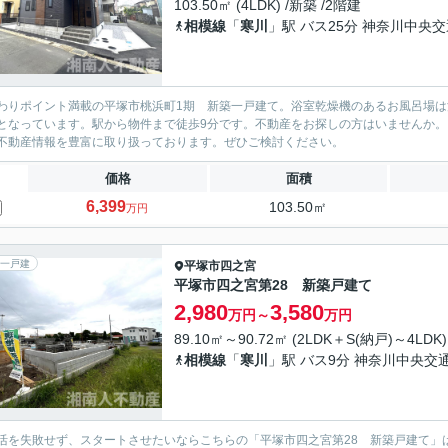
103.50㎡ (4LDK) /新築 /2階建
相模線
「
寒川
」駅 バス25分 神奈川中央
わりポイント満載の平塚市桃浜町1期 新築一戸建て。浴室乾燥機のあるお風呂場
となっています。駅から物件まで徒歩9分です。不動産をお探しの方はいませんか
不動産情報を豊富に取り扱っております。ぜひご検討ください。
価格
面積
6,399
103.50㎡
万円
一戸建
平塚市
四之宮
平塚市四之宮第28 新築戸建て
2,980
3,580
万円～
万円
89.10㎡～90.72㎡ (2LDK＋S(納戸)～4LDK)
相模線
「
寒川
」駅 バス9分 神奈川中央交
活を失敗せず、スタートさせたいならこちらの「平塚市四之宮第28 新築戸建て」