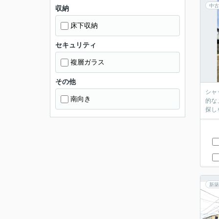
中古
収納
床下収納
セキュリティ
複層ガラス
その他
シャ
南向き
的な
探し
新築