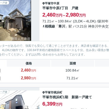
一戸建
平塚市
中原
平塚市中原2丁目 戸建
2,460
2,980
万円～
万円
71.21㎡～100.84㎡ (2LDK～4LDK) /築30年
相模線
「
寒川
」駅 バス21分 神奈川中央
ッターがあるので、強風でも安心して過ごすことができます。来訪者を確認できる、
、4LDKの物件です。100.84平米程の建物面積でスペースも十分。住み良い環境
を行ってください。まずはお問い合わせからお待ちしております。
価格
面積
2,460
100.84㎡
万円
2,980
71.21㎡
万円
一戸建
平塚市
桃浜町
平塚市桃浜町1期 新築一戸建て
6,399
万円