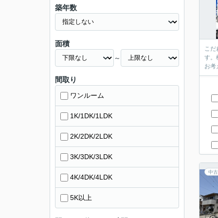
築年数
面積
こだ
～
す。
お考
間取り
ワンルーム
1K/1DK/1LDK
2K/2DK/2LDK
3K/3DK/3LDK
中古
4K/4DK/4LDK
5K以上