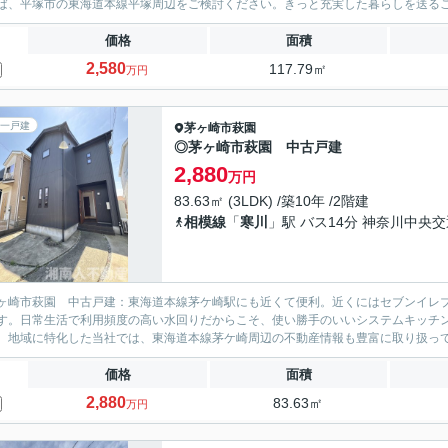
ば、平塚市の東海道本線平塚周辺をご検討ください。きっと充実した暮らしを送る
価格
面積
2,580
117.79㎡
万円
一戸建
茅ヶ崎市
萩園
◎茅ヶ崎市萩園 中古戸建
2,880
万円
83.63㎡ (3LDK) /築10年 /2階建
相模線
「
寒川
」駅 バス14分 神奈川中央
ヶ崎市萩園 中古戸建：東海道本線茅ケ崎駅にも近くて便利。近くにはセブンイレブン
す。日常生活で利用頻度の高い水回りだからこそ、使い勝手のいいシステムキッチン
。地域に特化した当社では、東海道本線茅ケ崎周辺の不動産情報も豊富に取り扱ってお
価格
面積
2,880
83.63㎡
万円