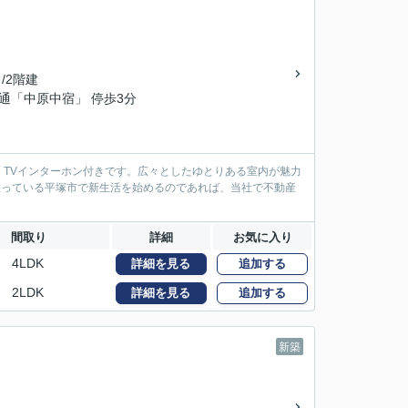
 /2階建
交通「中原中宿」 停歩3分
TVインターホン付きです。広々としたゆとりある室内が魅力
が整っている平塚市で新生活を始めるのであれば、当社で不動産
間取り
詳細
お気に入り
4LDK
詳細を見る
追加する
2LDK
詳細を見る
追加する
新築