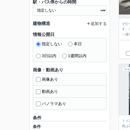
駅・バス停からの時間
建物構造
追加する
ぜひ
す。
情報公開日
っ越
指定しない
本日
3日以内
1週間以内
画像・動画あり
中古
画像あり
動画あり
パノラマあり
条件
トイ
格は
条件