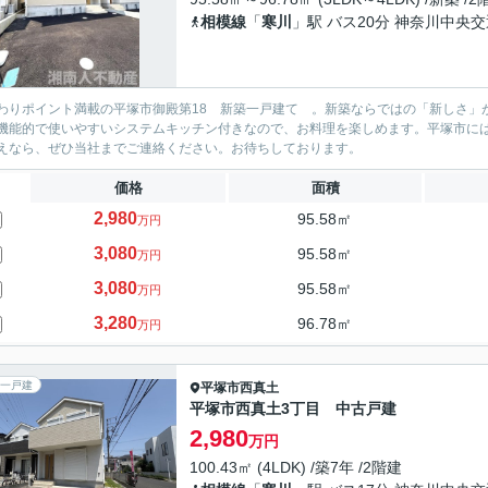
相模線
「
寒川
」駅 バス20分 神奈川中央
わりポイント満載の平塚市御殿第18 新築一戸建て 。新築ならではの「新しさ」が
機能的で使いやすいシステムキッチン付きなので、お料理を楽しめます。平塚市に
えなら、ぜひ当社までご連絡ください。お待ちしております。
価格
面積
2,980
95.58㎡
万円
3,080
95.58㎡
万円
3,080
95.58㎡
万円
3,280
96.78㎡
万円
一戸建
平塚市
西真土
平塚市西真土3丁目 中古戸建
2,980
万円
100.43㎡ (4LDK) /築7年 /2階建