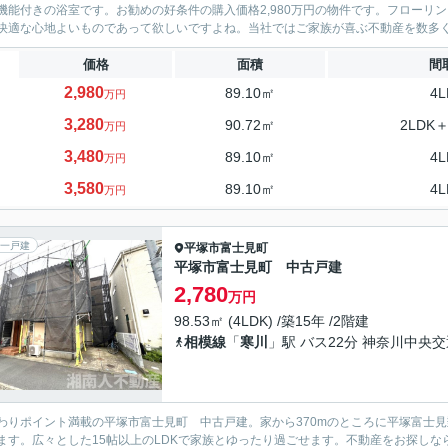
機能付きの浴室です。お勧めの好条件の購入価格2,980万円の物件です。フローリ
快適な心地よいものであって欲しいですよね。当社ではご家族が喜ぶ不動産を数多く取
価格
面積
間
2,980
89.10㎡
4L
万円
3,280
90.72㎡
2LDK＋
万円
3,480
89.10㎡
4L
万円
3,580
89.10㎡
4L
万円
一戸建
平塚市
富士見町
平塚市富士見町 中古戸建
2,780
万円
98.53㎡ (4LDK) /築15年 /2階建
相模線
「
寒川
」駅 バス22分 神奈川中央
わりポイント満載の平塚市富士見町 中古戸建。家から370mのところに平塚富士見
ます。広々とした15帖以上のLDKで家族とゆったり過ごせます。不動産をお探し