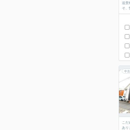
追焚
そ、
中古
こだ
あり