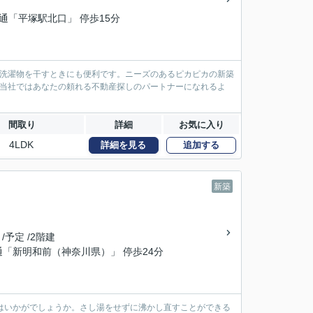
交通「平塚駅北口」 停歩15分
は洗濯物を干すときにも便利です。ニーズのあるピカピカの新築
。当社ではあなたの頼れる不動産探しのパートナーになれるよ
間取り
詳細
お気に入り
4LDK
詳細を見る
追加する
新築
 /予定 /2階建
通「新明和前（神奈川県）」 停歩24分
はいかがでしょうか。さし湯をせずに沸かし直すことができる