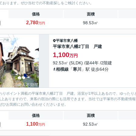
ております。ぜひ当社での不動産探しをご検討ください。
価格
面積
2,780
98.53㎡
万円
一戸建
平塚市
東八幡
平塚市東八幡2丁目 戸建
1,100
万円
92.53㎡ (5LDK) /築44年 /2階建
相模線
「
寒川
」駅 徒歩64分
わりポイント満載の平塚市東八幡2丁目 戸建。浴室が1坪以上あるので、ゆったり
以上ありますので、来客の宿泊の際にも活用できます。当社では平塚市の不動産情
ぜひお気軽にお問い合わせくださいませ。
価格
面積
1,100
92.53㎡
万円