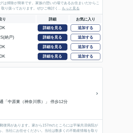
ングは掃除が簡単です。家族の憩いの場であるお住まいだからこ
り扱っております。ぜひご検討く...
もっと見る
取り
詳細
お気に入り
DK
詳細を見る
追加する
S(納戸)
詳細を見る
追加する
DK
詳細を見る
追加する
DK
詳細を見る
追加する
交通「中原東（神奈川県）」 停歩12分
郵便局があります。家から157mのところには平塚共済病院が
なら、当社にお任せください。当社は数多くの不動産情報を取り