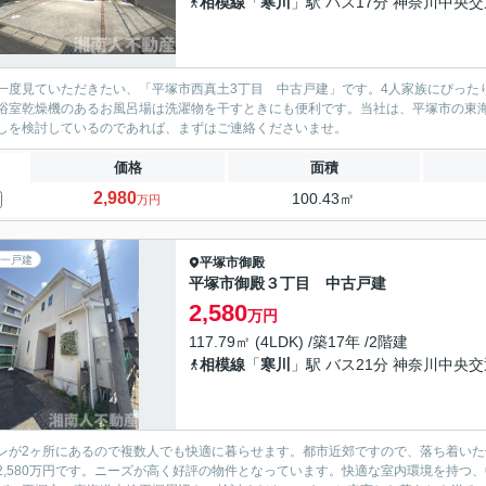
相模線
「
寒川
」駅 バス17分 神奈川中央
一度見ていただきたい、「平塚市西真土3丁目 中古戸建」です。4人家族にぴったり
浴室乾燥機のあるお風呂場は洗濯物を干すときにも便利です。当社は、平塚市の東
しを検討しているのであれば、まずはご連絡くださいませ。
価格
面積
2,980
100.43㎡
万円
一戸建
平塚市
御殿
平塚市御殿３丁目 中古戸建
2,580
万円
117.79㎡ (4LDK) /築17年 /2階建
相模線
「
寒川
」駅 バス21分 神奈川中央
レが2ヶ所にあるので複数人でも快適に暮らせます。都市近郊ですので、落ち着い
2,580万円です。ニーズが高く好評の物件となっています。快適な室内環境を持つ