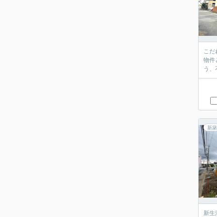
こだ
物件
う、
新築
新生