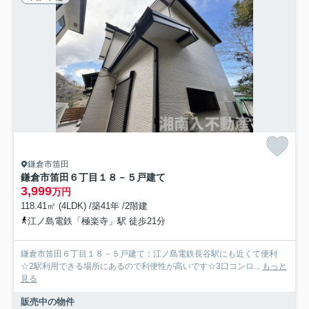
鎌倉市笛田
鎌倉市笛田６丁目１８－５戸建て
3,999
万円
118.41㎡ (4LDK) /築41年 /2階建
江ノ島電鉄「極楽寺」駅 徒歩21分
鎌倉市笛田６丁目１８－５戸建て：江ノ島電鉄長谷駅にも近くて便利
☆2駅利用できる場所にあるので利便性が高いです☆3口コンロ...
もっと
見る
販売中の物件