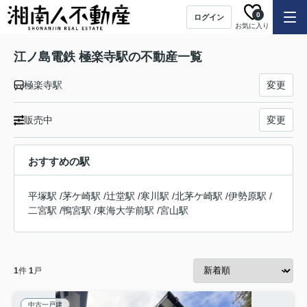
0
ログイン
お気に入り
江ノ島電鉄 極楽寺駅の不動産一覧
極楽寺駅
変更
販売中
変更
おすすめの駅
平塚駅
/
茅ケ崎駅
/
辻堂駅
/
寒川駅
/
北茅ケ崎駅
/
伊勢原駅
/
二宮駅
/
鴨宮駅
/
東海大学前駅
/
宮山駅
1
件
1
戸
中古一戸建