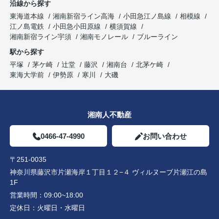
沿線から探す
東海道本線
湘南新宿ライン高海
小田急江ノ島線
相模線
江ノ島電鉄
小田急小田原線
横須賀線
湘南新宿ライン宇須
湘南モノレール
ブルーライン
駅から探す
平塚
茅ケ崎
辻堂
藤沢
湘南台
北茅ケ崎
東海大学前
伊勢原
寒川
大磯
湘南人不動産
0466-47-4990
お問い合わせ
〒251-0035
神奈川県藤沢市片瀬海岸１丁目１２−４ ヴィルヌーブ片瀬江の島
1F
営業時間：
09:00~18:00
定休日：
火曜日・水曜日