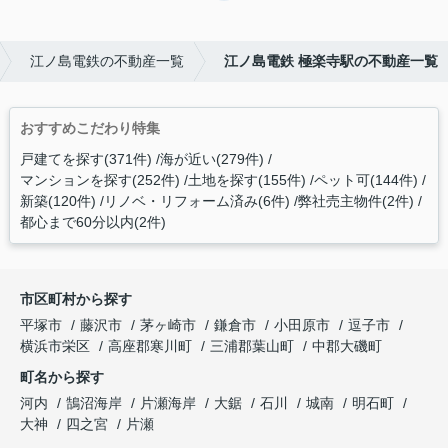
江ノ島電鉄の不動産一覧
江ノ島電鉄 極楽寺駅の不動産一覧
おすすめこだわり特集
戸建てを探す(371件)
海が近い(279件)
マンションを探す(252件)
土地を探す(155件)
ペット可(144件)
新築(120件)
リノベ・リフォーム済み(6件)
弊社売主物件(2件)
都心まで60分以内(2件)
市区町村から探す
平塚市
藤沢市
茅ヶ崎市
鎌倉市
小田原市
逗子市
横浜市栄区
高座郡寒川町
三浦郡葉山町
中郡大磯町
町名から探す
河内
鵠沼海岸
片瀬海岸
大鋸
石川
城南
明石町
大神
四之宮
片瀬