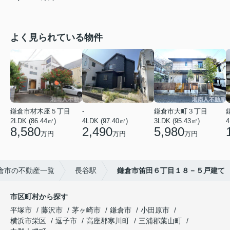
よく見られている物件
鎌倉市材木座５丁目
-
鎌倉市大町３丁目
2LDK (86.44㎡)
4LDK (97.40㎡)
3LDK (95.43㎡)
4
8,580
2,490
5,980
万円
万円
万円
倉市の不動産一覧
長谷駅
鎌倉市笛田６丁目１８－５戸建て
市区町村から探す
平塚市
藤沢市
茅ヶ崎市
鎌倉市
小田原市
横浜市栄区
逗子市
高座郡寒川町
三浦郡葉山町