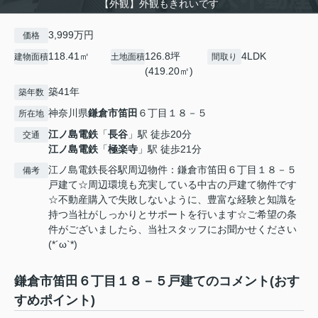
【外観】外観もきれいです
3,999万円
価格
118.41㎡
126.8坪
4LDK
建物面積
土地面積
間取り
(419.20㎡)
築41年
築年数
神奈川県
鎌倉市
笛田
６丁目１８－５
所在地
江ノ島電鉄
「
長谷
」駅 徒歩20分
交通
江ノ島電鉄
「
極楽寺
」駅 徒歩21分
江ノ島電鉄長谷駅周辺物件：鎌倉市笛田６丁目１８－５
備考
戸建て☆周辺環境も充実している中古の戸建て物件です
☆不動産購入で失敗しないように、豊富な経験と知識を
持つ当社がしっかりとサポートを行います☆ご希望の条
件がございましたら、当社スタッフにお聞かせください
(*´ω`*)
鎌倉市笛田６丁目１８－５戸建てのコメント(おす
すめポイント)