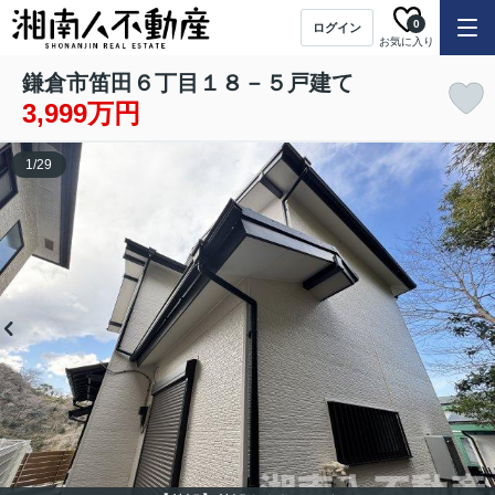
0
ログイン
お気に入り
鎌倉市笛田６丁目１８－５戸建て
3,999万円
1
/
29