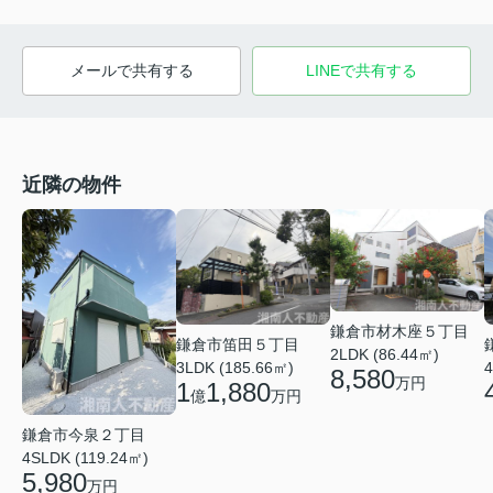
メールで共有する
LINEで共有する
近隣の物件
鎌倉市材木座５丁目
鎌倉市笛田５丁目
2LDK (86.44㎡)
3LDK (185.66㎡)
4
8,580
万円
1
1,880
億
万円
鎌倉市今泉２丁目
4SLDK (119.24㎡)
5,980
万円