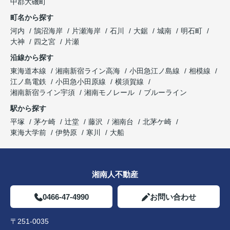
中郡大磯町
町名から探す
河内
鵠沼海岸
片瀬海岸
石川
大鋸
城南
明石町
大神
四之宮
片瀬
沿線から探す
東海道本線
湘南新宿ライン高海
小田急江ノ島線
相模線
江ノ島電鉄
小田急小田原線
横須賀線
湘南新宿ライン宇須
湘南モノレール
ブルーライン
駅から探す
平塚
茅ケ崎
辻堂
藤沢
湘南台
北茅ケ崎
東海大学前
伊勢原
寒川
大船
湘南人不動産
0466-47-4990
お問い合わせ
〒251-0035