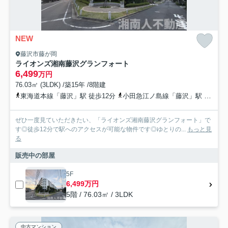
NEW
藤沢市藤が岡
ライオンズ湘南藤沢グランフォート
6,499
万円
76.03㎡ (3LDK) /築15年 /8階建
東海道本線「藤沢」駅 徒歩12分
小田急江ノ島線「藤沢」駅 徒歩12分
ぜひ一度見ていただきたい、「ライオンズ湘南藤沢グランフォート」で
す◎徒歩12分で駅へのアクセスが可能な物件です◎ゆとりの...
もっと見
る
販売中の部屋
5F
6,499万円
5階 / 76.03㎡ / 3LDK
中古マンション