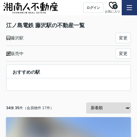
0
ログイン
お気に入り
江ノ島電鉄 藤沢駅の不動産一覧
藤沢駅
変更
販売中
変更
おすすめの駅
34
棟
35
件（会員物件 17件）