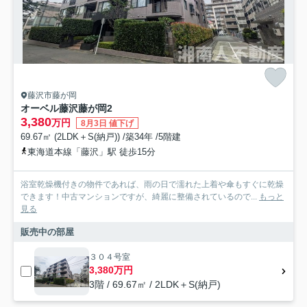
藤沢市藤が岡
オーベル藤沢藤が岡2
3,380
万円
8月3日 値下げ
69.67㎡ (2LDK＋S(納戸)) /築34年 /5階建
東海道本線「藤沢」駅 徒歩15分
浴室乾燥機付きの物件であれば、雨の日で濡れた上着や傘もすぐに乾燥
できます！中古マンションですが、綺麗に整備されているので...
もっと
見る
販売中の部屋
３０４号室
3,380万円
3階 / 69.67㎡ / 2LDK＋S(納戸)