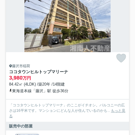
藤沢市稲荷
ココタウンヒルトップマリーナ
3,980
万円
84.42㎡ (4LDK) /築20年 /14階建
東海道本線「藤沢」駅 徒歩36分
「ココタウンヒルトップマリーナ」のここがイチオシ。バルコニーの広
さは16平米です。マンションにどんな人が住んでいるのかも...
もっと見
る
販売中の部屋