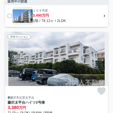
販売中の部屋
１０９号室
3,490万円
1階 / 78.12㎡ / 2LDK
中古マンション
藤沢市辻堂太平台
藤沢太平台ハイツ2号棟
3,380
万円
71.03㎡ (3LDK) /築49年 /3階建