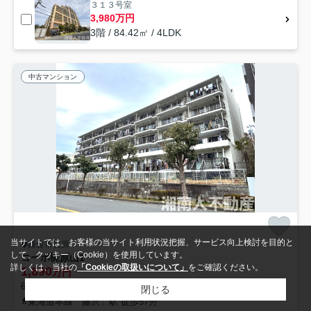
３１３号室
3,980万円
3階 / 84.42㎡ / 4LDK
中古マンション
当サイトでは、お客様の当サイト利用状況把握、サービス向上検討を目的と
鎌倉市梶原
して、クッキー（Cookie）を使用しています。
コーポ梶原山1
詳しくは、当社の
「Cookieの取扱いについて」
をご確認ください。
1,690
万円
63.20㎡ (2LDK) /築48年 /5階建
閉じる
東海道本線「藤沢」駅 徒歩57分