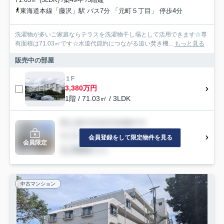
東海道本線「藤沢」駅 バス7分 「元町５丁目」 停歩4分
洗濯物が多いご家庭ならテラスを洗濯物干し場として活用できます☆専
有面積は71.03㎡です☆水道代節約につながる追い焚き機...
もっと見る
販売中の部屋
１F
3,380万円
1階 / 71.03㎡ / 3LDK
会員登録をして限定物件を見る
会員限定
中古マンション