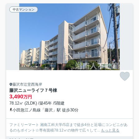
中古マンション
藤沢市辻堂西海岸
藤沢ニューライフ７号棟
3,490
万円
78.12㎡ (2LDK) /築45年 /5階建
小田急江ノ島線「藤沢」駅 徒歩30分
ファミリーマート 湘南工科大学/S店まで徒歩4分と近場にコンビニがあ
るのもポイント☆専有面積78.12㎡の物件で広々して...
もっと見る