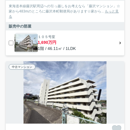
東海道本線藤沢駅周辺への引っ越しをお考えなら「藤沢マンション」☆
家から483mのところに藤沢本町郵便局があります☆家から...
もっと見
る
販売中の部屋
１０５号室
1,690万円
1階 / 46.11㎡ / 1LDK
中古マンション