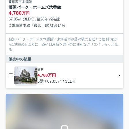
藤沢市本鵠沼
藤沢パーク・ホームズ弐番館
4,780
万円
67.05㎡ (3LDK) /築28年 /9階建
東海道本線「藤沢」駅 徒歩14分
藤沢パーク・ホームズ弐番館：東海道本線藤沢駅にも近くて便利♪家か
ら138mのところに、薬や日用品を買うのに便利なクリエイ...
もっと見
る
販売中の部屋
５F
4,780万円
5階 / 67.05㎡ / 3LDK