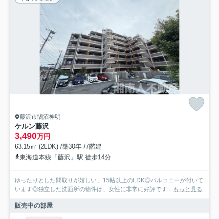
藤沢市鵠沼神明
ケルン藤沢
3,490
万円
63.15㎡ (2LDK) /築30年 /7階建
東海道本線「藤沢」駅 徒歩14分
ゆったりとした間取りが嬉しい、15帖以上のLDK◎バルコニーが付いて
います◎独立した洗面所の物件は、女性に非常に好評です...
もっと見る
販売中の部屋