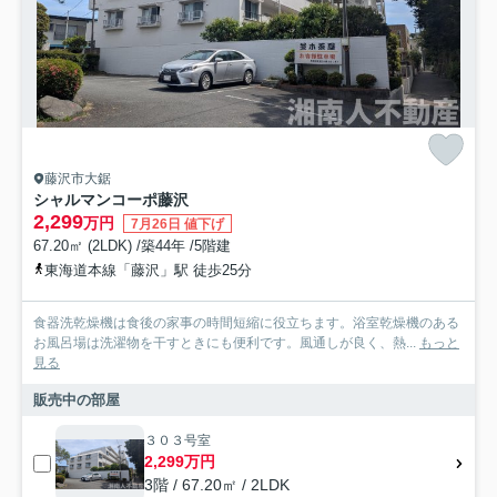
藤沢市大鋸
シャルマンコーポ藤沢
2,299
万円
7月26日 値下げ
67.20㎡ (2LDK) /築44年 /5階建
東海道本線「藤沢」駅 徒歩25分
食器洗乾燥機は食後の家事の時間短縮に役立ちます。浴室乾燥機のある
お風呂場は洗濯物を干すときにも便利です。風通しが良く、熱...
もっと
見る
販売中の部屋
３０３号室
2,299万円
3階 / 67.20㎡ / 2LDK