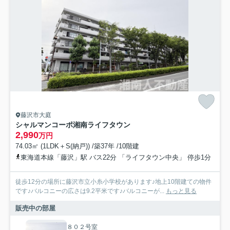
藤沢市大庭
シャルマンコーポ湘南ライフタウン
2,990
万円
74.03㎡ (1LDK＋S(納戸)) /築37年 /10階建
東海道本線「藤沢」駅 バス22分 「ライフタウン中央」 停歩1分
徒歩12分の場所に藤沢市立小糸小学校があります♪地上10階建ての物件
です♪バルコニーの広さは9.2平米です♪バルコニーが...
もっと見る
販売中の部屋
８０２号室