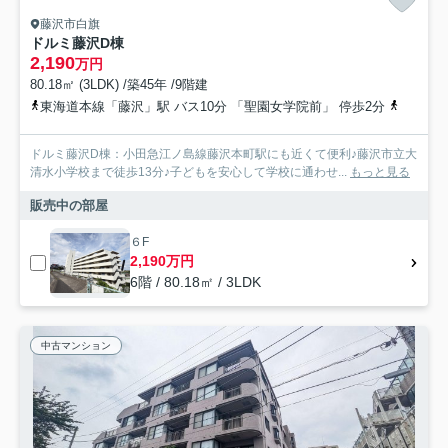
藤沢市白旗
ドルミ藤沢D棟
2,190
万円
80.18㎡ (3LDK) /築45年 /9階建
東海道本線「藤沢」駅 バス10分 「聖園女学院前」 停歩2分
小田急江
ドルミ藤沢D棟：小田急江ノ島線藤沢本町駅にも近くて便利♪藤沢市立大
清水小学校まで徒歩13分♪子どもを安心して学校に通わせ...
もっと見る
販売中の部屋
６F
2,190万円
6階 / 80.18㎡ / 3LDK
中古マンション