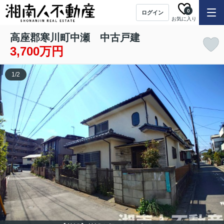
0
ログイン
お気に入り
高座郡寒川町中瀬 中古戸建
3,700万円
1
/
2