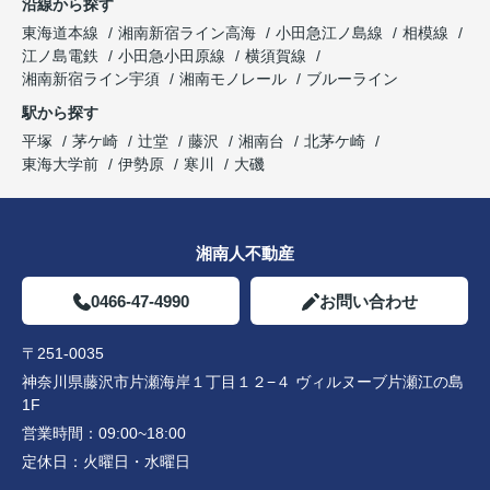
沿線から探す
東海道本線
湘南新宿ライン高海
小田急江ノ島線
相模線
江ノ島電鉄
小田急小田原線
横須賀線
湘南新宿ライン宇須
湘南モノレール
ブルーライン
駅から探す
平塚
茅ケ崎
辻堂
藤沢
湘南台
北茅ケ崎
東海大学前
伊勢原
寒川
大磯
湘南人不動産
0466-47-4990
お問い合わせ
〒251-0035
神奈川県藤沢市片瀬海岸１丁目１２−４ ヴィルヌーブ片瀬江の島
1F
営業時間：
09:00~18:00
定休日：
火曜日・水曜日