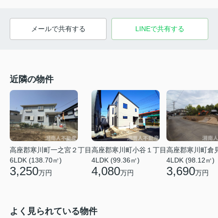
メールで共有する
LINEで共有する
近隣の物件
高座郡寒川町一之宮２丁目
高座郡寒川町小谷１丁目
高座郡寒川町倉
6LDK (138.70㎡)
4LDK (99.36㎡)
4LDK (98.12㎡)
3,250
4,080
3,690
万円
万円
万円
よく見られている物件