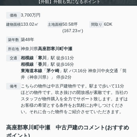
【外観】外観も気になるポイント
3,700万円
価格
133.02㎡
50.58坪
6DK
建物面積
土地面積
間取り
(167.23㎡)
築48年
築年数
神奈川県
高座郡寒川町
中瀬
所在地
相模線
「
寒川
」駅 徒歩11分
交通
相模線
「
香川
」駅 徒歩16分
東海道本線
「
茅ケ崎
」駅 バス16分 神奈川中央交通「筒
井（神奈川県）」 停歩2分
こちらの物件は中古戸建物件です。駅まで歩いて11分
備考
ほどの物件です。吹き抜けの開放感が素敵です。当社の
スタッフが物件購入を全力でサポート致します。まずは
お客様の希望とする条件をお気軽にお申しつけくださ
い。それに合った物件をご紹介させていただきます。
高座郡寒川町中瀬 中古戸建のコメント(おすすめ
ポイント)