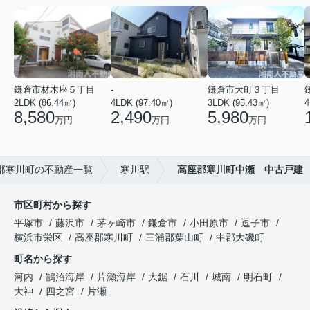
鎌倉市材木座５丁目
-
鎌倉市大町３丁目
2LDK (86.44㎡)
4LDK (97.40㎡)
3LDK (95.43㎡)
4
8,580
2,490
5,980
万円
万円
万円
郡寒川町の不動産一覧
寒川駅
高座郡寒川町中瀬 中古戸建
市区町村から探す
平塚市
藤沢市
茅ヶ崎市
鎌倉市
小田原市
逗子市
横浜市栄区
高座郡寒川町
三浦郡葉山町
中郡大磯町
町名から探す
河内
鵠沼海岸
片瀬海岸
大鋸
石川
城南
明石町
大神
四之宮
片瀬