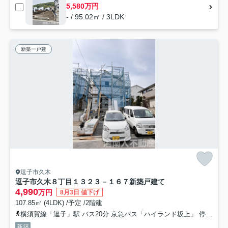
5,580万円
- / 95.02㎡ / 3LDK
新築一戸建
逗子市久木
逗子市久木８丁目１３２３－１６７新築戸建て
4,990
万円
8月3日 値下げ
107.85㎡ (4LDK) /予定 /2階建
横須賀線「逗子」駅 バス20分 京急バス「ハイランド坂上」 停歩2分
新築