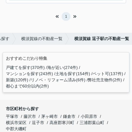
1
ら探す
横須賀線の不動産一覧
横須賀線 逗子駅の不動産一覧
おすすめこだわり特集
戸建てを探す(370件)
海が近い(274件)
マンションを探す(243件)
土地を探す(154件)
ペット可(137件)
新築(120件)
リノベ・リフォーム済み(6件)
弊社売主物件(2件)
都心まで60分以内(2件)
市区町村から探す
平塚市
藤沢市
茅ヶ崎市
鎌倉市
小田原市
横浜市栄区
逗子市
高座郡寒川町
三浦郡葉山町
中郡大磯町