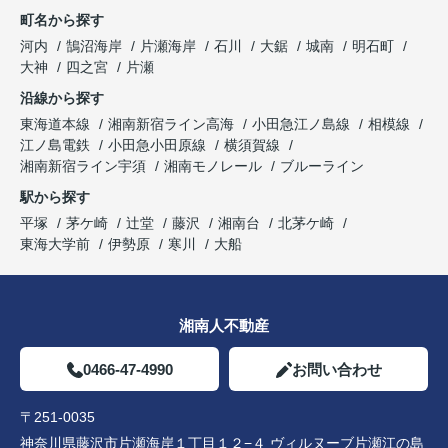
町名から探す
河内
鵠沼海岸
片瀬海岸
石川
大鋸
城南
明石町
大神
四之宮
片瀬
沿線から探す
東海道本線
湘南新宿ライン高海
小田急江ノ島線
相模線
江ノ島電鉄
小田急小田原線
横須賀線
湘南新宿ライン宇須
湘南モノレール
ブルーライン
駅から探す
平塚
茅ケ崎
辻堂
藤沢
湘南台
北茅ケ崎
東海大学前
伊勢原
寒川
大船
湘南人不動産
0466-47-4990
お問い合わせ
〒251-0035
神奈川県藤沢市片瀬海岸１丁目１２−４ ヴィルヌーブ片瀬江の島