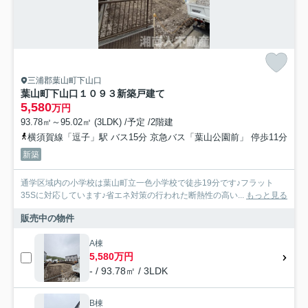
三浦郡葉山町下山口
葉山町下山口１０９３新築戸建て
5,580
万円
93.78㎡～95.02㎡ (3LDK) /予定 /2階建
横須賀線「逗子」駅 バス15分 京急バス「葉山公園前」 停歩11分
新築
通学区域内の小学校は葉山町立一色小学校で徒歩19分です♪フラット
35Sに対応しています♪省エネ対策の行われた断熱性の高い...
もっと見る
販売中の物件
A棟
5,580万円
- / 93.78㎡ / 3LDK
B棟