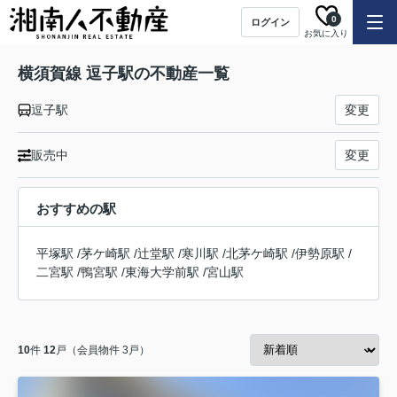
0
ログイン
お気に入り
横須賀線 逗子駅の不動産一覧
逗子駅
変更
販売中
変更
おすすめの駅
平塚駅
/
茅ケ崎駅
/
辻堂駅
/
寒川駅
/
北茅ケ崎駅
/
伊勢原駅
/
二宮駅
/
鴨宮駅
/
東海大学前駅
/
宮山駅
10
件
12
戸（会員物件 3戸）