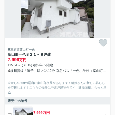
三浦郡葉山町一色
葉山町一色８２１－８戸建
7,999
万円
115.51㎡ (3LDK) /築9年 /2階建
横須賀線「逗子」駅 バス12分 京急バス「一色小学校（葉山町）」 停歩5分
家から407mの場所に葉山郵便局があります！新婚さんの新しい暮らし
を応援します！こちらの物件は中古戸建物件です！建物面積...
もっと見
る
販売中の物件
7,999万円