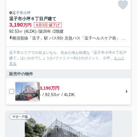
逗子市小坪
逗子市小坪６丁目戸建て
3,190
万円
8月3日 値下げ
92.53㎡ (4LDK) /築26年 /2階建
横須賀線「逗子」駅 バス9分 京急バス「逗子ヘルスケア前」 停歩9分
逗子市エリアでの住まいなら、住み心地も快適な「逗子市小坪６丁目戸
建て」はいかがでしょうか♪ファミリー向けのポイント、小坪...
もっと
見る
販売中の物件
3,190万円
- / 92.53㎡ / 4LDK
中古一戸建