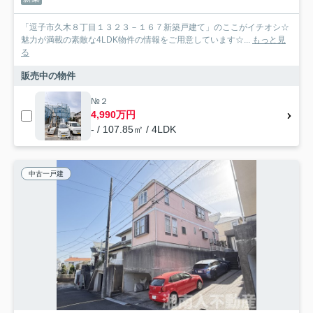
「逗子市久木８丁目１３２３－１６７新築戸建て」のここがイチオシ☆
魅力が満載の素敵な4LDK物件の情報をご用意しています☆...
もっと見
る
販売中の物件
№２
4,990万円
- / 107.85㎡ / 4LDK
中古一戸建