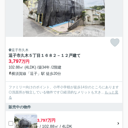
逗子市久木
逗子市久木５丁目１６８２－１２戸建て
3,797
万円
102.88㎡ (4LDK) /築34年 /2階建
横須賀線「逗子」駅 徒歩20分
ファミリー向けのポイント、小坪小学校が徒歩14分のところにあります
◎洗面所が独立している物件です◎経済的なメリットも大き...
もっと見
る
販売中の物件
3,797万円
- / 102.88㎡ / 4LDK