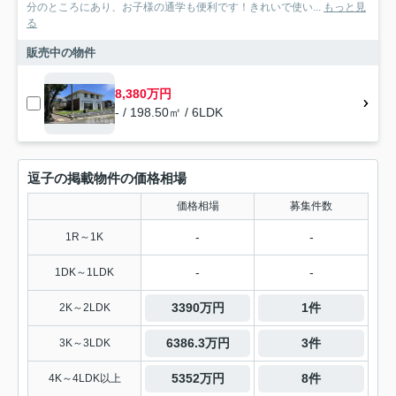
分のところにあり、お子様の通学も便利です！きれいで使い...
もっと見
る
販売中の物件
8,380万円
- / 198.50㎡ / 6LDK
逗子の掲載物件の価格相場
価格相場
募集件数
-
-
1R～1K
-
-
1DK～1LDK
3390万円
1件
2K～2LDK
6386.3万円
3件
3K～3LDK
5352万円
8件
4K～4LDK以上