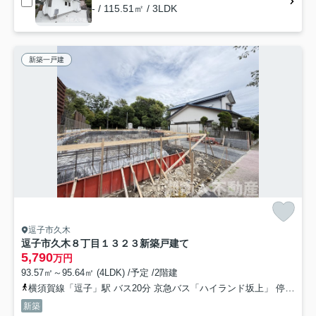
- / 115.51㎡ / 3LDK
新築一戸建
逗子市久木
逗子市久木８丁目１３２３新築戸建て
5,790
万円
93.57㎡～95.64㎡ (4LDK) /予定 /2階建
横須賀線「逗子」駅 バス20分 京急バス「ハイランド坂上」 停歩1分
新築