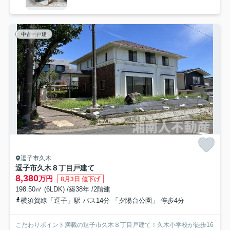
中古一戸建
逗子市久木
逗子市久木８丁目戸建て
8,380
万円
8月3日 値下げ
198.50㎡ (6LDK) /築38年 /2階建
横須賀線「逗子」駅 バス14分 「夕陽台公園」 停歩4分
こだわりポイント満載の逗子市久木８丁目戸建て！久木小学校が徒歩16