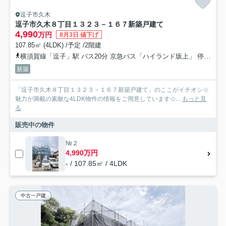
逗子市久木
逗子市久木８丁目１３２３－１６７新築戸建て
4,990
万円
8月3日 値下げ
107.85㎡ (4LDK) /予定 /2階建
横須賀線「逗子」駅 バス20分 京急バス「ハイランド坂上」 停歩2分
新築
「逗子市久木８丁目１３２３－１６７新築戸建て」のここがイチオシ☆
魅力が満載の素敵な4LDK物件の情報をご用意しています☆...
もっと見
る
販売中の物件
№２
4,990万円
- / 107.85㎡ / 4LDK
中古一戸建