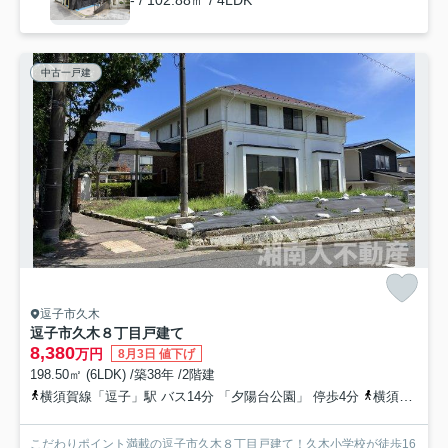
- / 102.88㎡ / 4LDK
中古一戸建
逗子市久木
逗子市久木８丁目戸建て
8,380
万円
8月3日 値下げ
198.50㎡ (6LDK) /築38年 /2階建
横須賀線「逗子」駅 バス14分 「夕陽台公園」 停歩4分
横須賀線「鎌倉」駅 バス19分 「夕陽台公園」 停歩4分
こだわりポイント満載の逗子市久木８丁目戸建て！久木小学校が徒歩16