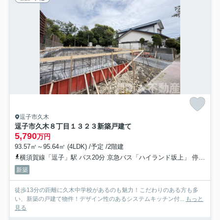
逗子市久木
逗子市久木８丁目１３２３新築戸建て
5,790
万円
93.57㎡～95.64㎡ (4LDK) /予定 /2階建
横須賀線「逗子」駅 バス20分 京急バス「ハイランド坂上」 停歩1分
新築
徒歩13分の距離に久木中学校があるのも魅力！こだわりのある方も多
い、新築の戸建て物件！デザイン性のあるシステムキッチン付...
もっと
見る