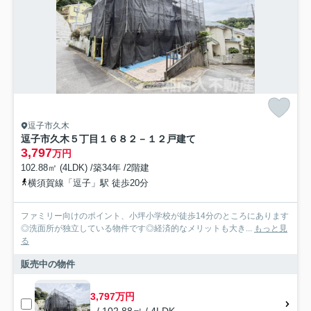
逗子市久木
逗子市久木５丁目１６８２－１２戸建て
3,797
万円
102.88㎡ (4LDK) /築34年 /2階建
横須賀線「逗子」駅 徒歩20分
ファミリー向けのポイント、小坪小学校が徒歩14分のところにあります
◎洗面所が独立している物件です◎経済的なメリットも大き...
もっと見
る
販売中の物件
3,797万円