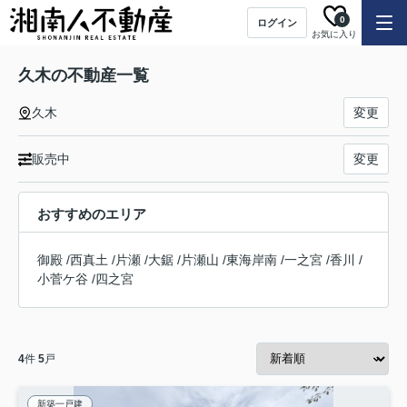
0
ログイン
お気に入り
久木の不動産一覧
久木
変更
販売中
変更
おすすめのエリア
御殿
/
西真土
/
片瀬
/
大鋸
/
片瀬山
/
東海岸南
/
一之宮
/
香川
/
小菅ケ谷
/
四之宮
4
件
5
戸
新築一戸建