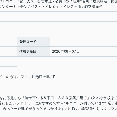
ルコニー / 都市ガス / 公営水道 / 公共下水 / 駐車2台可 / 耐震構造 / 食
カウンターキッチン / バス・トイレ別 / トイレ２ヶ所 / 独立洗面台
-
管理コード
2026年08月07日
情報更新日
−４ ヴィルヌーブ片瀬江の島 1F
をお考えなら「逗子市久木８丁目１３２３新築戸建て」♪久木小学校ま
に通わせたいファミリーにおすすめです♪バルコニーが付いています♪逗子
に合った一戸建てがきっと見つかります♪まずはご希望条件をスタッフ