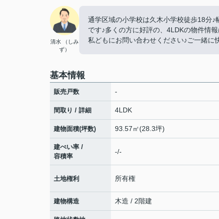
通学区域の小学校は久木小学校徒歩18分♪
です♪多くの方に好評の、4LDKの物件情
私どもにお問い合わせください♪ご一緒に快適
清水 （しみ
ず）
基本情報
-
販売戸数
4LDK
間取り / 詳細
93.57㎡(28.3坪)
建物面積(坪数)
建ぺい率 /
-/-
容積率
所有権
土地権利
木造 / 2階建
建物構造