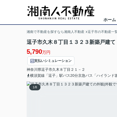
ホーム
湘南で不動産を探すなら湘南人不動産
逗子市の不動産一
逗子市久木８丁目１３２３新築戸建て 
5,790
万円
支払いシミュレーション
神奈川県
逗子市
久木
８丁目２１－２
横須賀線「逗子」駅バス20分京急バス「ハイランド
1
/
8