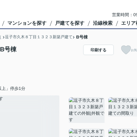
営業時間：09
マンションを探す
戸建てを探す
沿線検索
エリア
逗子市久木８丁目１３２３新築戸建て
B号棟
覧
B号棟
印刷する
お気
坂上」停歩1分