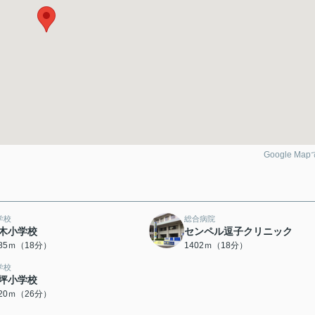
Google Ma
学校
総合病院
木小学校
センペル逗子クリニック
385ｍ（18分）
1402ｍ（18分）
学校
坪小学校
020ｍ（26分）