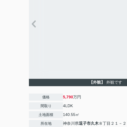
【外観】
外観です
5,790
万円
価格
4LDK
間取り
140.55㎡
土地面積
神奈川県
逗子市
久木
８丁目２１－２
所在地