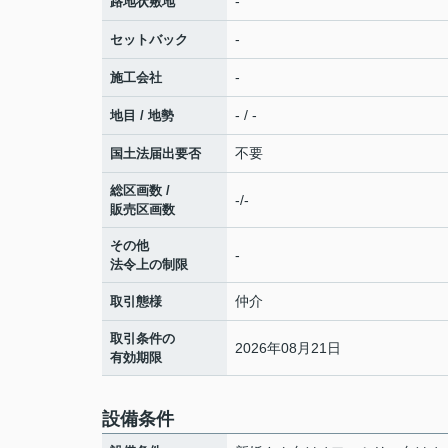
-
路地状敷地
-
セットバック
-
施工会社
- / -
地目 / 地勢
不要
国土法届出要否
総区画数 /
-/-
販売区画数
その他
-
法令上の制限
仲介
取引態様
取引条件の
2026年08月21日
有効期限
設備条件