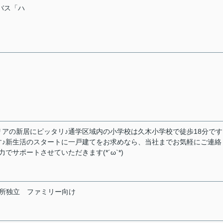
急バス「ハ
アの新居にピッタリ♪通学区域内の小学校は久木小学校で徒歩18分です
す♪新生活のスタートに一戸建てをお求めなら、当社までお気軽にご連絡
サポートさせていただきます(*´ω`*)
所独立
ファミリー向け