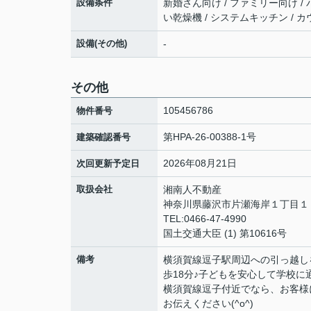
設備条件
新婚さん向け / ファミリー向け / バ
い乾燥機 / システムキッチン / 
設備(その他)
-
その他
105456786
物件番号
第HPA-26-00388-1号
建築確認番号
2026年08月21日
次回更新予定日
取扱会社
湘南人不動産
神奈川県藤沢市片瀬海岸１丁目１２
TEL:0466-47-4990
国土交通大臣 (1) 第10616号
備考
横須賀線逗子駅周辺への引っ越し
歩18分♪子どもを安心して学校
横須賀線逗子付近でなら、お客様
お伝えください(^o^)