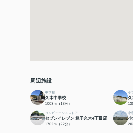
周辺施設
中学校
小
久木中学校
久
1003ｍ（13分）
1
コンビニエンスストア
小
セブンイレブン 逗子久木4丁目店
小
1702ｍ（22分）
2