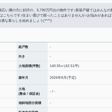
幅広い層の方に好評の、5,790万円台の物件です♪新築戸建てはみんなの
報はこちらです♪住まい選びで困ったことはありませんか♪お悩みがあれば
な暮らしを始めましょう(*^^*)
-
総戸数
-
向き
140.55㎡(42.51坪)
土地面積(坪数)
2026年8月(予定)
築年月
土地
- / -
(敷金 / 保証金)
-
傾斜地部分面積