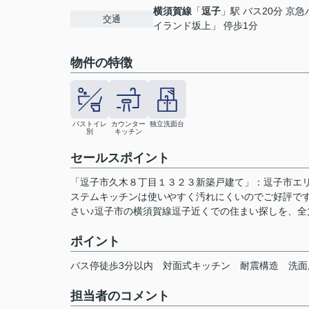
横須賀線
「
逗子
」駅 バス20分 京
交通
イランド坂上」 停歩1分
物件の特徴
バストイレ
カウンター
独立洗面台
別
キッチン
セールスポイント
「逗子市久木８丁目１３２３新築戸建て」：逗子市エリ
ステムキッチンは使いやすく汚れにくいのでご好評で
さい♪逗子市の横須賀線逗子近くでの住まい探しを、全力で
ポイント
バス停徒歩3分以内
対面式キッチン
耐震構造
洗面
担当者のコメント