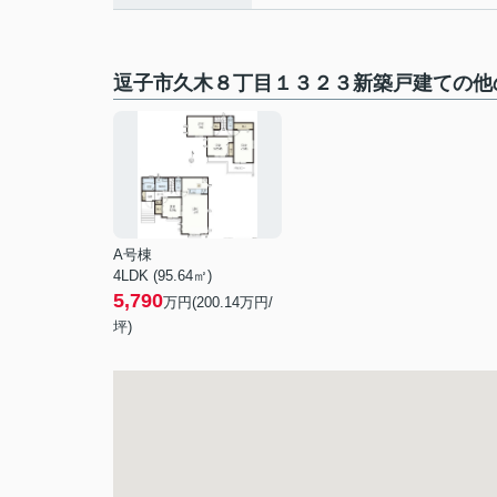
逗子市久木８丁目１３２３新築戸建ての他
A号棟
4LDK (95.64㎡)
5,790
万円(
200.14
万円/
坪)