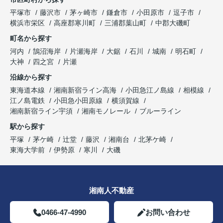
平塚市
藤沢市
茅ヶ崎市
鎌倉市
小田原市
逗子市
横浜市栄区
高座郡寒川町
三浦郡葉山町
中郡大磯町
町名から探す
河内
鵠沼海岸
片瀬海岸
大鋸
石川
城南
明石町
大神
四之宮
片瀬
沿線から探す
東海道本線
湘南新宿ライン高海
小田急江ノ島線
相模線
江ノ島電鉄
小田急小田原線
横須賀線
湘南新宿ライン宇須
湘南モノレール
ブルーライン
駅から探す
平塚
茅ケ崎
辻堂
藤沢
湘南台
北茅ケ崎
東海大学前
伊勢原
寒川
大磯
湘南人不動産
0466-47-4990
お問い合わせ