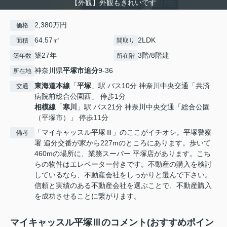
【外観】外観もきれいです
2,380万円
価格
64.57㎡
2LDK
面積
間取り
築27年
3階/8階建
築年数
所在階
神奈川県
平塚市
追分
9-36
所在地
東海道本線
「
平塚
」駅 バス10分 神奈川中央交通「共済
交通
病院前総合公園西」 停歩1分
相模線
「
寒川
」駅 バス21分 神奈川中央交通「総合公園
（平塚市）」 停歩11分
「マイキャッスル平塚Ⅲ」のここがイチオシ。平塚警察
備考
署 追分交番が家から227mのところにあります。歩いて
460mの場所に、業務スーパー 平塚店があります。こち
らの物件はエレベーター付きです。不動産の購入を検討
しているなら、不動産会社をしっかりと選んで下さい。
信頼と実績のある不動産会社を選ぶことで、不動産購入
を成功させることに繋がります。
マイキャッスル平塚Ⅲのコメント(おすすめポイン