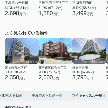
平塚市八千代町
平塚市四之宮６丁目
平塚市明石町
3LDK (66.24㎡)
3LDK (67.12㎡)
3LDK (58.84㎡)
2
2,698
1,580
3,499
万円
万円
万円
よく見られている物件
茅ヶ崎市本宿町
藤沢市湘南台４丁目
鎌倉市岩瀬
3LDK (78.24㎡)
2LDK (76.35㎡)
3LDK (67.46㎡)
3
2,350
2,600
3,790
万円
万円
万円
ら湘南人不動産
平塚市の不動産一覧
マイキャッスル平塚Ⅲ
市区町村から探す