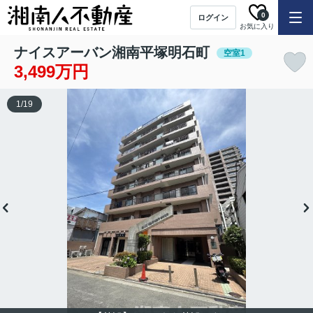
0
ログイン
お気に入り
ナイスアーバン湘南平塚明石町
空室1
3,499万円
1
/
19