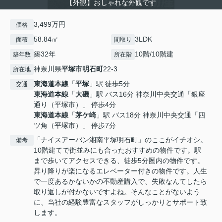
【外観】おしゃれな外観です
3,499万円
価格
58.84㎡
3LDK
面積
間取り
築32年
10階/10階建
築年数
所在階
神奈川県
平塚市
明石町
22-3
所在地
東海道本線
「
平塚
」駅 徒歩5分
交通
東海道本線
「
大磯
」駅 バス16分 神奈川中央交通「銀座
通り（平塚市）」 停歩4分
東海道本線
「
茅ケ崎
」駅 バス18分 神奈川中央交通「四
ツ角（平塚市）」 停歩7分
「ナイスアーバン湘南平塚明石町」のここがイチオシ。
備考
10階建てで街並みにも合ったおすすめの物件です。駅
まで歩いてアクセスできる、徒歩5分圏内の物件です。
昇り降りが楽になるエレベーター付きの物件です。人生
で一度あるかないかの不動産購入で、失敗なんてしたら
取り返しが付かないですよね。そんなことがないよう
に、当社の経験豊富なスタッフがしっかりとサポート致
します。