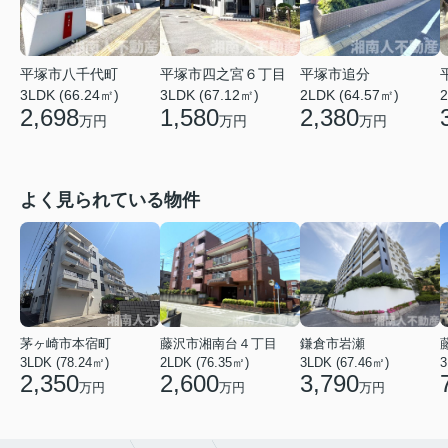
平塚市八千代町
平塚市四之宮６丁目
平塚市追分
3LDK (66.24㎡)
3LDK (67.12㎡)
2LDK (64.57㎡)
2
2,698
1,580
2,380
万円
万円
万円
よく見られている物件
茅ヶ崎市本宿町
藤沢市湘南台４丁目
鎌倉市岩瀬
3LDK (78.24㎡)
2LDK (76.35㎡)
3LDK (67.46㎡)
3
2,350
2,600
3,790
万円
万円
万円