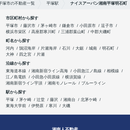
平塚市の不動産一覧
平塚駅
ナイスアーバン湘南平塚明石町
市区町村から探す
平塚市
藤沢市
茅ヶ崎市
鎌倉市
小田原市
逗子市
横浜市栄区
高座郡寒川町
三浦郡葉山町
中郡大磯町
町名から探す
河内
鵠沼海岸
片瀬海岸
石川
大鋸
城南
明石町
大神
四之宮
片瀬
沿線から探す
東海道本線
湘南新宿ライン高海
小田急江ノ島線
相模線
江ノ島電鉄
小田急小田原線
横須賀線
湘南新宿ライン宇須
湘南モノレール
ブルーライン
駅から探す
平塚
茅ケ崎
辻堂
藤沢
湘南台
北茅ケ崎
東海大学前
伊勢原
寒川
大磯
湘南人不動産