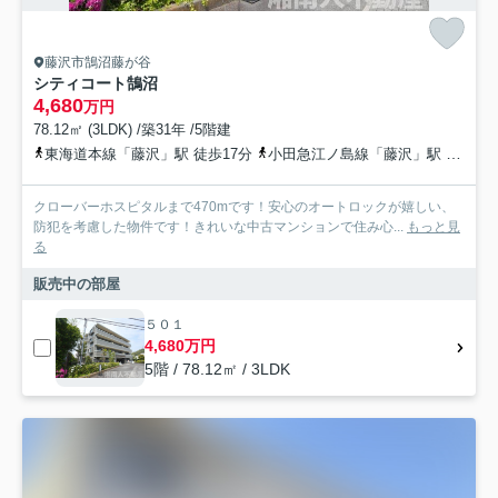
藤沢市鵠沼藤が谷
シティコート鵠沼
4,680
万円
78.12㎡ (3LDK) /築31年 /5階建
東海道本線「藤沢」駅 徒歩17分
小田急江ノ島線「藤沢」駅 徒歩17分
クローバーホスピタルまで470mです！安心のオートロックが嬉しい、
防犯を考慮した物件です！きれいな中古マンションで住み心...
もっと見
る
販売中の部屋
５０１
4,680万円
5階 / 78.12㎡ / 3LDK