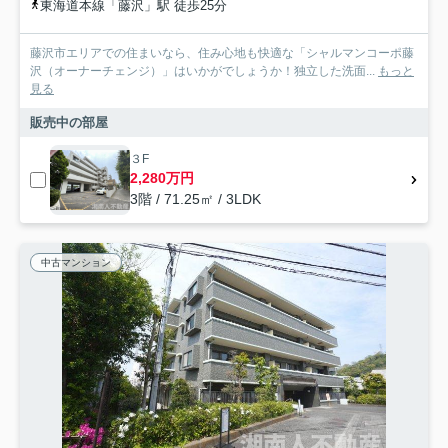
東海道本線「藤沢」駅 徒歩25分
藤沢市エリアでの住まいなら、住み心地も快適な「シャルマンコーポ藤
沢（オーナーチェンジ）」はいかがでしょうか！独立した洗面...
もっと
見る
販売中の部屋
３F
2,280万円
3階 / 71.25㎡ / 3LDK
中古マンション