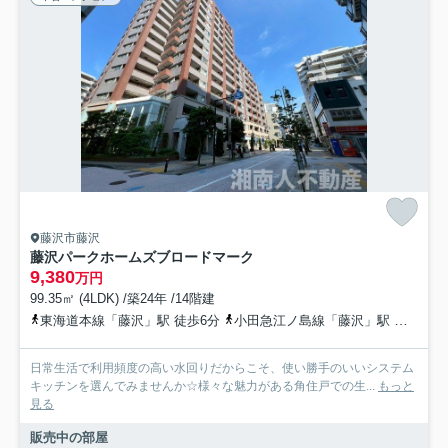
藤沢市藤沢
藤沢パークホームズブロードマーク
9,380
万円
99.35㎡ (4LDK) /築24年 /14階建
東海道本線「藤沢」駅 徒歩6分
小田急江ノ島線「藤沢」駅 徒歩6分
日常生活で利用頻度の高い水回りだからこそ、使い勝手のいいシステム
キッチンを選んでみませんか☆様々な魅力がある角住戸での生...
もっと
見る
販売中の部屋