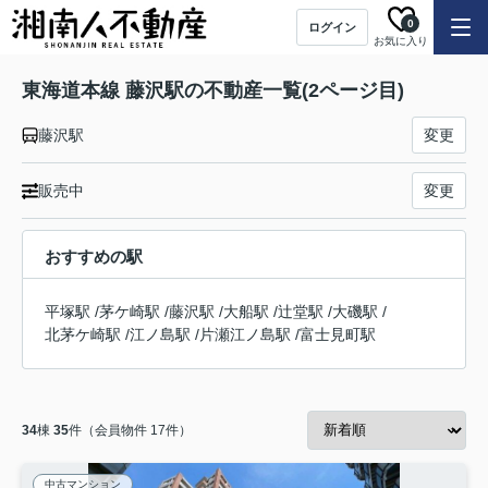
0
ログイン
お気に入り
東海道本線 藤沢駅の不動産一覧(2ページ目)
藤沢駅
変更
販売中
変更
おすすめの駅
平塚駅
/
茅ケ崎駅
/
藤沢駅
/
大船駅
/
辻堂駅
/
大磯駅
/
北茅ケ崎駅
/
江ノ島駅
/
片瀬江ノ島駅
/
富士見町駅
34
棟
35
件（会員物件 17件）
中古マンション