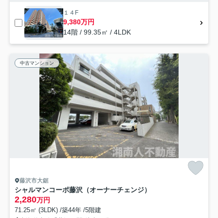
１４F
9,380万円
14階 / 99.35㎡ / 4LDK
中古マンション
藤沢市大鋸
シャルマンコーポ藤沢（オーナーチェンジ）
2,280
万円
71.25㎡ (3LDK) /築44年 /5階建