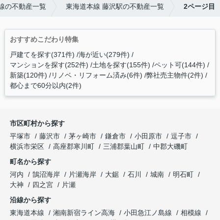
線の不動産一覧
東海道本線 藤沢駅の不動産一覧
2ページ目
おすすめこだわり特集
戸建てを探す(371件)
海が近い(279件)
マンションを探す(252件)
土地を探す(155件)
ペット可(144件)
新築(120件)
リノベ・リフォーム済み(6件)
弊社売主物件(2件)
都心まで60分以内(2件)
市区町村から探す
平塚市
藤沢市
茅ヶ崎市
鎌倉市
小田原市
逗子市
横浜市栄区
高座郡寒川町
三浦郡葉山町
中郡大磯町
町名から探す
河内
鵠沼海岸
片瀬海岸
大鋸
石川
城南
明石町
大神
四之宮
片瀬
沿線から探す
東海道本線
湘南新宿ライン高海
小田急江ノ島線
相模線