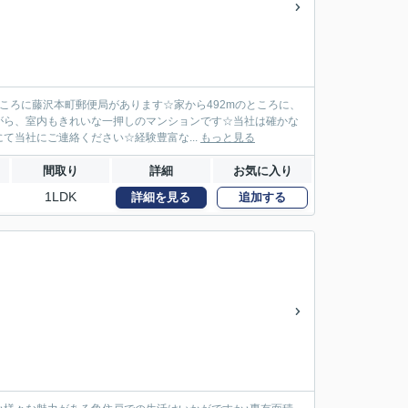
ころに藤沢本町郵便局があります☆家から492mのところに、
がら、室内もきれいな一押しのマンションです☆当社は確かな
当社にご連絡ください☆経験豊富な...
もっと見る
間取り
詳細
お気に入り
1LDK
詳細を見る
追加する