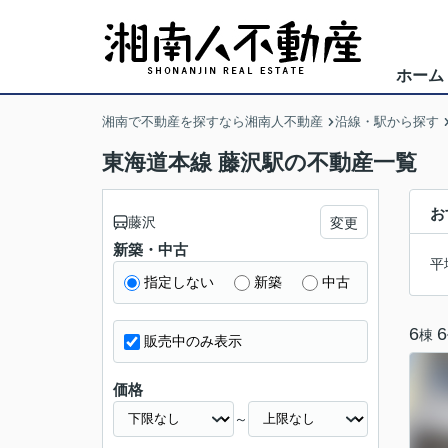
ホーム
湘南で不動産を探すなら湘南人不動産
沿線・駅から探す
東海道本線 藤沢駅の不動産一覧
お
藤沢
変更
新築・中古
平
指定しない
新築
中古
6
6
棟
販売中のみ表示
価格
～