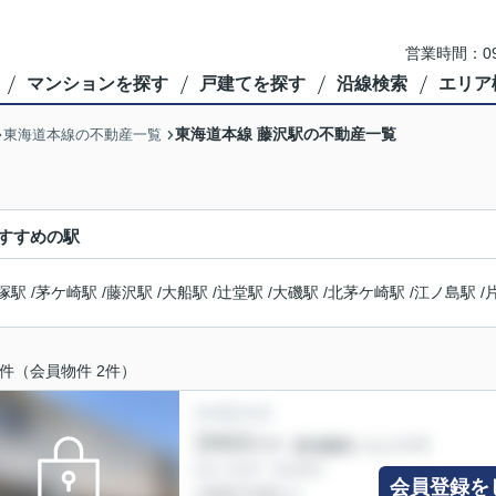
営業時間：09
マンションを探す
戸建てを探す
沿線検索
エリア
東海道本線 藤沢駅の不動産一覧
東海道本線の不動産一覧
すすめの駅
塚駅
/
茅ケ崎駅
/
藤沢駅
/
大船駅
/
辻堂駅
/
大磯駅
/
北茅ケ崎駅
/
江ノ島駅
/
件（会員物件 2件）
会員登録を