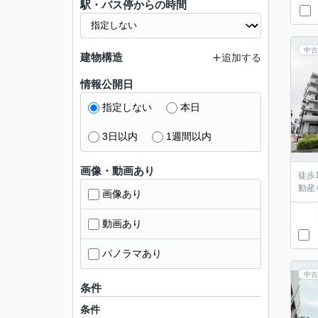
駅・バス停からの時間
中古
建物構造
追加する
情報公開日
指定しない
本日
3日以内
1週間以内
画像・動画あり
徒歩
動産
画像あり
動画あり
パノラマあり
中古
条件
条件