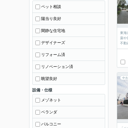
ペット相談
陽当り良好
閑静な住宅地
東海
薬や
デザイナーズ
不動
リフォーム済
リノベーション済
眺望良好
中古
設備・仕様
メゾネット
ベランダ
バルコニー