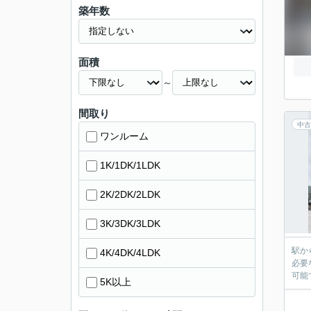
築年数
面積
～
間取り
中古
ワンルーム
1K/1DK/1LDK
2K/2DK/2LDK
3K/3DK/3LDK
駅か
4K/4DK/4LDK
必要
可能
5K以上