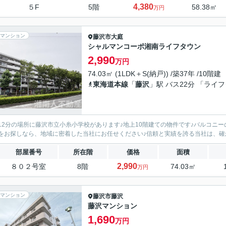
4,380
５F
5階
58.38㎡
万円
マンション
藤沢市
大庭
シャルマンコーポ湘南ライフタウン
2,990
万円
74.03㎡ (1LDK＋S(納戸)) /築37年 /10階建
東海道本線
「
藤沢
」駅 バス22分 「ライ
12分の場所に藤沢市立小糸小学校があります♪地上10階建ての物件です♪バルコニー
をお探しなら、地域に密着した当社にお任せください♪信頼と実績を誇る当社は、確かな
部屋番号
所在階
価格
面積
2,990
８０２号室
8階
74.03㎡
万円
マンション
藤沢市
藤沢
藤沢マンション
1,690
万円