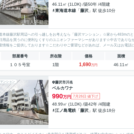
46.11㎡ (1LDK) /築50年 /4階建
東海道本線
「
藤沢
」駅 徒歩10分
道本線藤沢駅周辺への引っ越しをお考えなら「藤沢マンション」☆家から483mのと
日用品を買うのに便利なくすりのユニオンファーマシーがあります☆中古でありな
産情報をご提供しております☆こだわりやご要望などがあれば、メール又はお電話にて
部屋番号
所在階
価格
面積
1,690
１０５号室
1階
46.11㎡
万円
マンション
藤沢市
川名
ベルカワナ
990
7月26日 値下げ
万円
48.99㎡ (1LDK) /築42年 /4階建
江ノ島電鉄
「
藤沢
」駅 徒歩18分