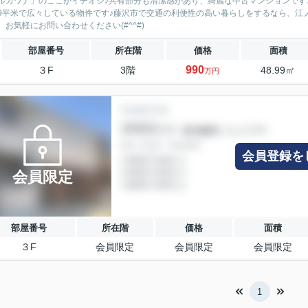
ルカワナ」のここがイチオシ♪共有部分も清潔感があり、綺麗な中古マンションです
.99平米で広々している物件です♪藤沢市で交通の利便性の高い暮らしをするなら、
、お気軽にお問い合わせください(#^^#)
部屋番号
所在階
価格
面積
990
３F
3階
48.99㎡
万円
会員登録を
会員限定
部屋番号
所在階
価格
面積
３F
会員限定
会員限定
会員限定
1