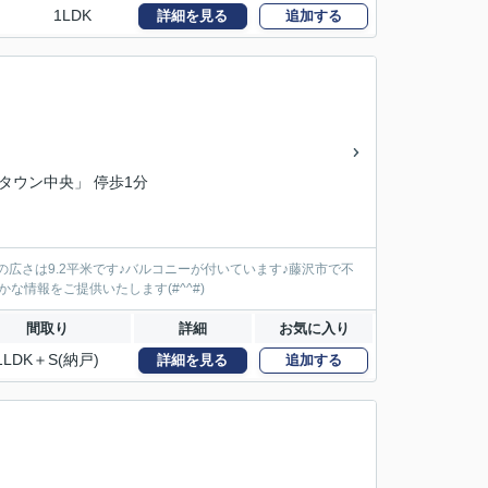
1LDK
詳細を見る
追加する
フタウン中央」 停歩1分
の広さは9.2平米です♪バルコニーが付いています♪藤沢市で不
情報をご提供いたします(#^^#)
間取り
詳細
お気に入り
1LDK＋S(納戸)
詳細を見る
追加する