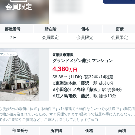
会員限定
部屋番号
所在階
価格
面積
７F
会員限定
会員限定
会員限定
マンション
藤沢市
藤沢
グランドメゾン藤沢 マンション
4,380
万円
58.38㎡ (1LDK) /築32年 /14階建
東海道本線
「
藤沢
」駅 徒歩8分
小田急江ノ島線
「
藤沢
」駅 徒歩9分
江ノ島電鉄
「
藤沢
」駅 徒歩10分
ら徒歩8分の場所に位置する物件です♪14階建ての物件ならいつでも快適です♪防犯
な物が組み込まれているため、すぐ調理できます♪藤沢市で新居を手に入れるなら、
です♪ご要望やご質問など、ご連絡お待ちしております(*´ω`*)
部屋番号
所在階
価格
面積