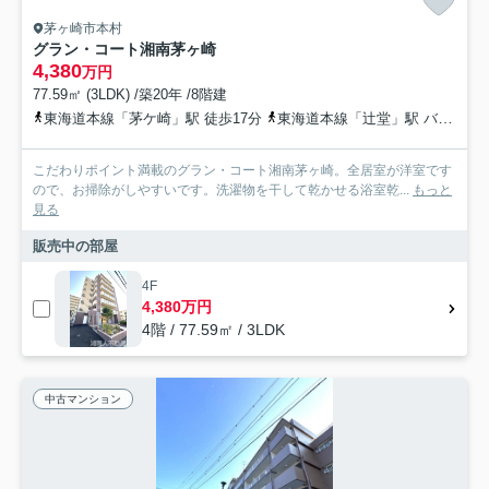
茅ヶ崎市本村
グラン・コート湘南茅ヶ崎
4,380
万円
77.59㎡ (3LDK) /築20年 /8階建
東海道本線「茅ケ崎」駅 徒歩17分
東海道本線「辻堂」駅 バス24分 神奈川中央交通「本村五丁目」 停歩4分
こだわりポイント満載のグラン・コート湘南茅ヶ崎。全居室が洋室です
ので、お掃除がしやすいです。洗濯物を干して乾かせる浴室乾...
もっと
見る
販売中の部屋
4F
4,380万円
4階 / 77.59㎡ / 3LDK
中古マンション