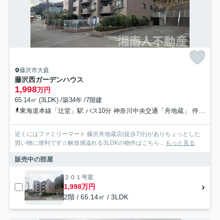
藤沢市大庭
藤沢西ガーデンハウス
1,998
万円
65.14㎡ (3LDK) /築34年 /7階建
東海道本線「辻堂」駅 バス10分 神奈川中央交通「舟地蔵」 停歩6分
近くにはファミリーマート 藤沢舟地蔵店(徒歩7分)がありちょっとした
買い物に便利です☆解放感溢れる3LDKの物件はこちら...
もっと見る
販売中の部屋
２０１号室
1,998万円
2階 / 65.14㎡ / 3LDK