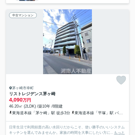
中古マンション
茅ヶ崎市幸町
リストレジデンス茅ヶ崎
4,090
万円
46.20㎡ (2LDK) /築10年 /8階建
東海道本線「茅ケ崎」駅 徒歩3分
東海道本線「平塚」駅 バス17分 神奈川中央交通「茅ヶ崎駅」 停歩5分
日常生活で利用頻度の高い水回りだからこそ、使い勝手のいいシステム
キッチンを選んでみませんか。家族の時間を大事にしたい方に...
もっと