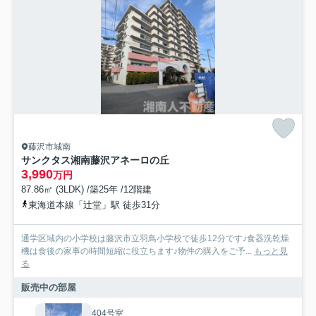
藤沢市城南
サンクタス湘南藤沢アネーロの丘
3,990
万円
87.86㎡ (3LDK) /築25年 /12階建
東海道本線「辻堂」駅 徒歩31分
通学区域内の小学校は藤沢市立羽鳥小学校で徒歩12分です♪食器洗乾燥
機は食後の家事の時間短縮に役立ちます♪物件の購入をご予...
もっと見
る
販売中の部屋
404号室