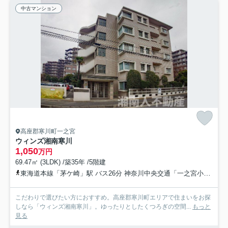
中古マンション
高座郡寒川町一之宮
ウィンズ湘南寒川
1,050
万円
69.47㎡ (3LDK) /築35年 /5階建
東海道本線「茅ケ崎」駅 バス26分 神奈川中央交通「一之宮小学校入口」 停歩7分
こだわりで選びたい方におすすめ。高座郡寒川町エリアで住まいをお探
しなら「ウィンズ湘南寒川」。ゆったりとしたくつろぎの空間...
もっと
見る