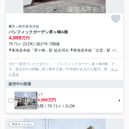
茅ヶ崎市東海岸南
パシフィックガーデン茅ヶ崎A棟
4,999
万円
78.71㎡ (2LDK) /築27年 /3階建
東海道本線「茅ケ崎」駅 徒歩26分
東海道本線「辻堂」駅 バス14分 神奈川中央交通「駐在所前（茅ヶ崎市）」 停歩11分
ぜひ一度見ていただきたい、「パシフィックガーデン茅ヶ崎A棟」で
す。徒歩3分の距離に茅ヶ崎市立第一中学校があるのも魅力。床...
もっ
と見る
販売中の部屋
１F
4,999万円
1階 / 78.71㎡ / 2LDK
中古マンション