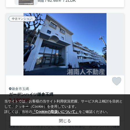
8階 / 62.68㎡ / 2LDK
中古マンション
鎌倉市玉縄
ガーデンハイツ鎌倉玉縄
3,180
万円
当サイトでは、お客様の当サイト利用状況把握、サービス向上検討を目的と
75.99㎡ (3LDK) /築38年 /6階建
して、クッキー（Cookie）を使用しています。
詳しくは、当社の
「Cookieの取扱いについて」
をご確認ください。
東海道本線「大船」駅 徒歩21分
閉じる
鎌倉市エリアでの住まいなら、住み心地も快適な「ガーデンハイツ鎌倉