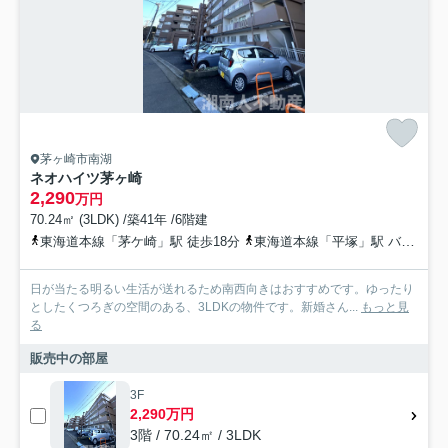
茅ヶ崎市南湖
ネオハイツ茅ヶ崎
2,290
万円
70.24㎡ (3LDK) /築41年 /6階建
東海道本線「茅ケ崎」駅 徒歩18分
東海道本線「平塚」駅 バス13分 神奈川中央交通「茶屋町（神奈川県）」 停歩3分
日が当たる明るい生活が送れるため南西向きはおすすめです。ゆったり
としたくつろぎの空間のある、3LDKの物件です。新婚さん...
もっと見
る
販売中の部屋
3F
2,290万円
3階 / 70.24㎡ / 3LDK