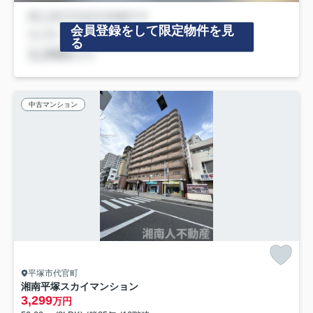
会員登録をして限定物件を見
る
中古マンション
平塚市代官町
湘南平塚スカイマンション
3,299
万円