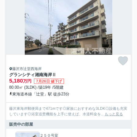
藤沢市辻堂西海岸
グランシティ湘南海岸Ⅱ
5,180
万円
7月26日 値下げ
80.00㎡ (3LDK) /築19年 /5階建
東海道本線「辻堂」駅 徒歩23分
藤沢東海岸郵便局まで471mです◎家族におすすめな3LDK◎設備も充実
しています◎浴室追焚機能を上手に使えば、水道料金を...
もっと見る
販売中の部屋
２５０号室