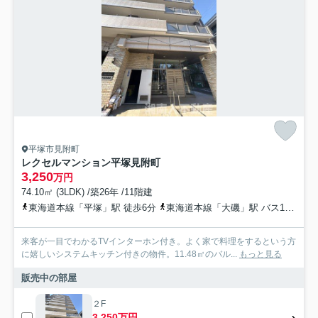
平塚市見附町
レクセルマンション平塚見附町
3,250
万円
74.10㎡ (3LDK) /築26年 /11階建
東海道本線「平塚」駅 徒歩6分
東海道本線「大磯」駅 バス14分 神奈川中央交通「平塚文化芸術ホール前」 停歩3分
来客が一目でわかるTVインターホン付き。よく家で料理をするという方
に嬉しいシステムキッチン付きの物件。11.48㎡のバル...
もっと見る
販売中の部屋
２F
3,250万円