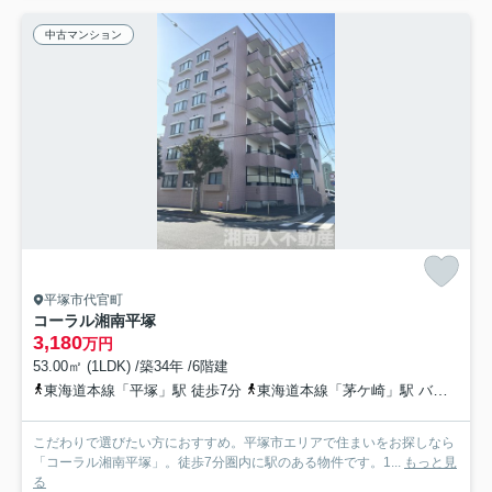
中古マンション
平塚市代官町
コーラル湘南平塚
3,180
万円
53.00㎡ (1LDK) /築34年 /6階建
東海道本線「平塚」駅 徒歩7分
東海道本線「茅ケ崎」駅 バス17分 神奈川中央交通「松原（神奈川県）」 停歩6分
こだわりで選びたい方におすすめ。平塚市エリアで住まいをお探しなら
「コーラル湘南平塚」。徒歩7分圏内に駅のある物件です。1...
もっと見
る