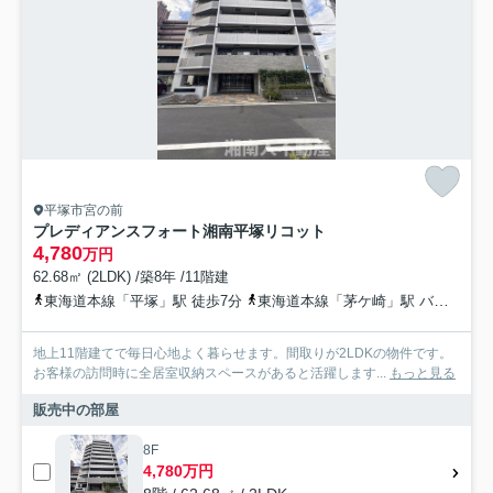
平塚市宮の前
プレディアンスフォート湘南平塚リコット
4,780
万円
62.68㎡ (2LDK) /築8年 /11階建
東海道本線「平塚」駅 徒歩7分
東海道本線「茅ケ崎」駅 バス17分 神奈川中央交通「松原（神奈川県）」 停歩3分
地上11階建てで毎日心地よく暮らせます。間取りが2LDKの物件です。
お客様の訪問時に全居室収納スペースがあると活躍します...
もっと見る
販売中の部屋
8F
4,780万円