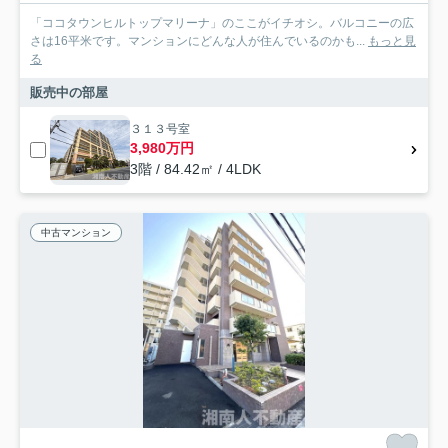
「ココタウンヒルトップマリーナ」のここがイチオシ。バルコニーの広
さは16平米です。マンションにどんな人が住んでいるのかも...
もっと見
る
販売中の部屋
３１３号室
3,980万円
3階 / 84.42㎡ / 4LDK
中古マンション