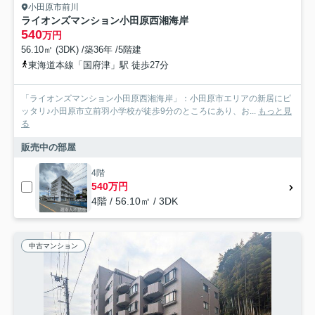
小田原市前川
ライオンズマンション小田原西湘海岸
540
万円
56.10㎡ (3DK) /築36年 /5階建
東海道本線「国府津」駅 徒歩27分
「ライオンズマンション小田原西湘海岸」：小田原市エリアの新居にピ
ッタリ♪小田原市立前羽小学校が徒歩9分のところにあり、お...
もっと見
る
販売中の部屋
4階
540万円
4階 / 56.10㎡ / 3DK
中古マンション