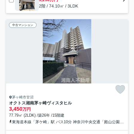
2階 / 74.10㎡ / 3LDK
中古マンション
茅ヶ崎市甘沼
オクトス湘南茅ヶ崎ヴィスタヒル
3,450
万円
77.79㎡ (2LDK) /築26年 /15階建
東海道本線「茅ケ崎」駅 バス10分 神奈川中央交通「殿山公園前」 停歩1分