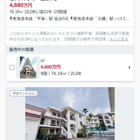
4,680
万円
76.19㎡ (2LDK) /築21年 /23階建
東海道本線「平塚」駅 徒歩5分
東海道本線「大磯」駅 バス16分 神奈川中央交通「銀座通り（平塚市）」 停歩1分
こだわりポイント満載のセレストタワー湘南平塚。部屋数も充実で家族
向けの2LDKになっております。23階建ての物件で周辺環...
もっと見る
販売中の部屋
9F
4,680万円
9階 / 76.19㎡ / 2LDK
中古マンション