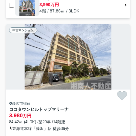
3,990万円
4階 / 87.86㎡ / 3LDK
中古マンション
藤沢市稲荷
ココタウンヒルトップマリーナ
3,980
万円
84.42㎡ (4LDK) /築20年 /14階建
東海道本線「藤沢」駅 徒歩36分