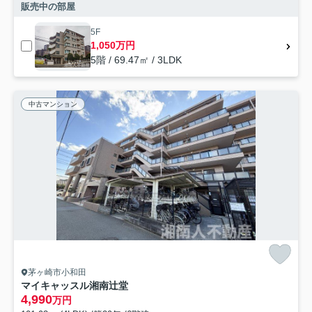
販売中の部屋
5F
1,050万円
5階 / 69.47㎡ / 3LDK
中古マンション
茅ヶ崎市小和田
マイキャッスル湘南辻堂
4,990
万円