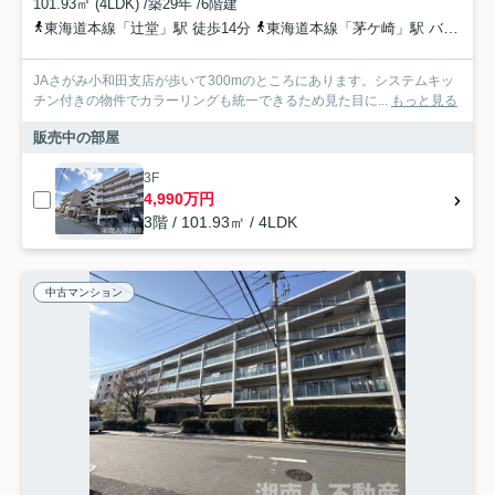
101.93㎡ (4LDK) /築29年 /6階建
東海道本線「辻堂」駅 徒歩14分
東海道本線「茅ケ崎」駅 バス14分 神奈川中央交通「東小和田」 停歩4分
JAさがみ小和田支店が歩いて300mのところにあります。システムキッ
チン付きの物件でカラーリングも統一できるため見た目に...
もっと見る
販売中の部屋
3F
4,990万円
3階 / 101.93㎡ / 4LDK
中古マンション