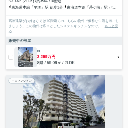
59.09㎡ (2LDK) /築35年 /10階建
東海道本線「平塚」駅 徒歩3分
東海道本線「茅ケ崎」駅 バス19分 神奈川中央交通「平塚駅北口」 停歩5分
高層建築がお好きな方は10階建てのこちらの物件で優雅な生活を過ごし
ましょう。この物件は広々としたシステムキッチンなので、...
もっと見
る
販売中の部屋
8F
3,299万円
8階 / 59.09㎡ / 2LDK
中古マンション