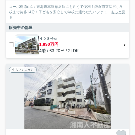
コーポ梶原山1：東海道本線藤沢駅にも近くて便利！鎌倉市立深沢小学
校まで徒歩14分！子どもを安心して学校に通わせたいファミ...
もっと見
る
販売中の部屋
４０８号室
1,690万円
4階 / 63.20㎡ / 2LDK
中古マンション