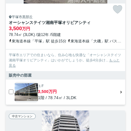
平塚市黒部丘
オーシャンステイツ湘南平塚オリビアシティ
3,500
万円
78.74㎡ (3LDK) /築12年 /5階建
東海道本線「平塚」駅 徒歩15分
東海道本線「大磯」駅 バス12分 神奈川中央交通「すみれ平局前」 停歩4分
平塚市エリアでの住まいなら、住み心地も快適な「オーシャンステイツ
湘南平塚オリビアシティ」はいかがでしょうか。徒歩4分歩け...
もっと
見る
販売中の部屋
１F
3,500万円
1階 / 78.74㎡ / 3LDK
中古マンション