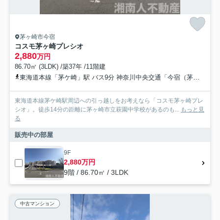
茅ヶ崎市今宿
コスモ茅ヶ崎プレシオ
2,880
万円
86.70㎡ (3LDK) /築37年 /11階建
東海道本線「茅ケ崎」駅 バス9分 神奈川中央交通「今宿（茅ヶ崎市）」 停歩4分
東海道本線茅ケ崎駅周辺への引っ越しをお考えなら「コスモ茅ヶ崎プレ
シオ」。徒歩14分の距離に茅ヶ崎市立萩園中学校があるのも...
もっと見
る
販売中の部屋
9F
2,880万円
9階 / 86.70㎡ / 3LDK
中古マンション