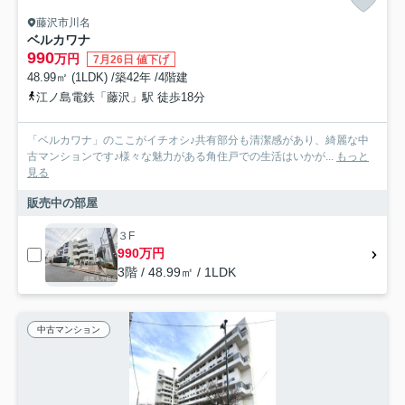
藤沢市川名
ベルカワナ
990
万円
7月26日 値下げ
48.99㎡ (1LDK) /築42年 /4階建
江ノ島電鉄「藤沢」駅 徒歩18分
「ベルカワナ」のここがイチオシ♪共有部分も清潔感があり、綺麗な中
古マンションです♪様々な魅力がある角住戸での生活はいかが...
もっと
見る
販売中の部屋
３F
990万円
3階 / 48.99㎡ / 1LDK
中古マンション