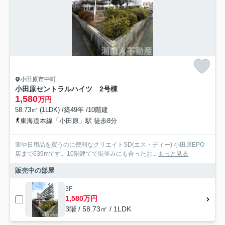
小田原市中町
小田原セントラルハイツ 2号棟
1,580
万円
58.73㎡ (1LDK) /築49年 /10階建
東海道本線「小田原」駅 徒歩8分
薬や日用品を買うのに便利なクリエイトSD(エス・ディー) 小田原EPO
店まで639mです。10階建てで街並みにも合ったお...
もっと見る
販売中の部屋
3F
1,580万円
3階 / 58.73㎡ / 1LDK