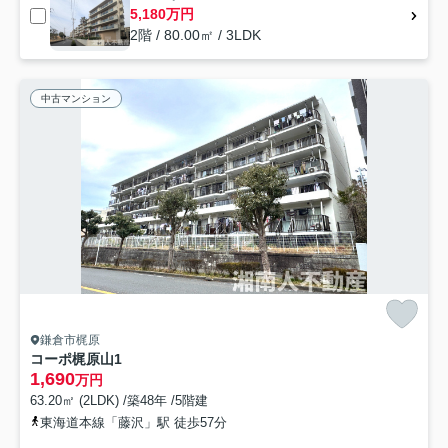
5,180万円
2階 / 80.00㎡ / 3LDK
中古マンション
鎌倉市梶原
コーポ梶原山1
1,690
万円
63.20㎡ (2LDK) /築48年 /5階建
東海道本線「藤沢」駅 徒歩57分