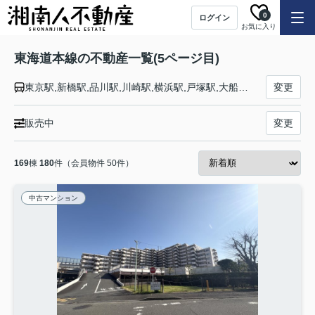
0
ログイン
お気に入り
東海道本線の不動産一覧(5ページ目)
東京駅,新橋駅,品川駅,川崎駅,横浜駅,戸塚駅,大船駅,藤沢駅,辻堂駅,茅ケ崎駅,平塚駅,大磯駅,二宮駅,国府津駅,鴨宮駅,小田原駅,早川駅,根府川駅,真鶴駅,湯河原駅,熱海駅,函南駅,三島駅,沼津駅,片浜駅,原駅,東田子の浦駅,吉原駅,富士駅,富士川駅,新蒲原駅,蒲原駅,由比駅,興津駅,清水駅,草薙駅,東静岡駅,静岡駅,安倍川駅,用宗駅,焼津駅,西焼津駅,藤枝駅,六合駅,島田駅,金谷駅,菊川駅,掛川駅,愛野駅,袋井駅,御厨駅,磐田駅,豊田町駅,天竜川駅,浜松駅,高塚駅,舞阪駅,弁天島駅,新居町駅,鷲津駅,新所原駅,二川駅,豊橋駅,西小坂井駅,愛知御津駅,三河大塚駅,三河三谷駅,蒲郡駅,三河塩津駅,三ケ根駅,幸田駅,相見駅,岡崎駅,西岡崎駅,安城駅,三河安城駅,東刈谷駅,野田新町駅,刈谷駅,逢妻駅,大府駅,共和駅,南大高駅,大高駅,笠寺駅,熱田駅,金山駅,尾頭橋駅,名古屋駅,枇杷島駅,清洲駅,稲沢駅,尾張一宮駅,木曽川駅,岐阜駅,西岐阜駅,穂積駅,大垣駅,荒尾駅,美濃赤坂駅,垂井駅,関ケ原駅,柏原駅,近江長岡駅,醒ケ井駅,米原駅,彦根駅,南彦根駅,河瀬駅,稲枝駅,能登川駅,安土駅,近江八幡駅,篠原駅,野洲駅,守山駅,栗東駅,草津駅,南草津駅,瀬田駅,石山駅,膳所駅,大津駅,山科駅,京都駅,西大路駅,桂川駅,向日町駅,長岡京駅,山崎駅,島本駅,高槻駅,摂津富田駅,ＪＲ総持寺駅,茨木駅,千里丘駅,岸辺駅,吹田駅,東淀川駅,新大阪駅,大阪駅,塚本駅,尼崎駅,立花駅,甲子園口駅,西宮駅,さくら夙川駅,芦屋駅,甲南山手駅,摂津本山駅,住吉駅,六甲道駅,摩耶駅,灘駅,三ノ宮駅,元町駅,神戸駅
変更
販売中
変更
169
棟
180
件（会員物件 50件）
中古マンション