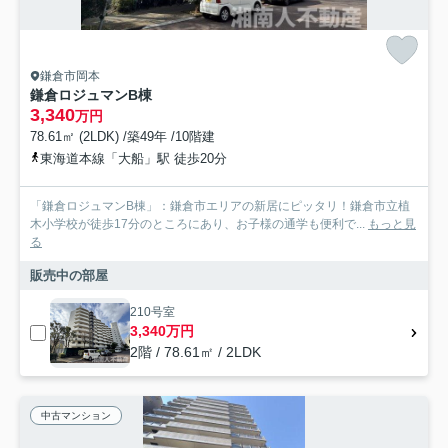
鎌倉市岡本
鎌倉ロジュマンB棟
3,340
万円
78.61㎡ (2LDK) /築49年 /10階建
東海道本線「大船」駅 徒歩20分
「鎌倉ロジュマンB棟」：鎌倉市エリアの新居にピッタリ！鎌倉市立植
木小学校が徒歩17分のところにあり、お子様の通学も便利で...
もっと見
る
販売中の部屋
210号室
3,340万円
2階 / 78.61㎡ / 2LDK
中古マンション