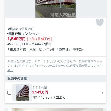
横浜市栄区長沼町
恒陽戸塚マンション
1,549
万円
7月17日 値下げ
45.70㎡ (2LDK) /築44年 /7階建
東海道本線「戸塚」駅 バス9分 「奈光谷」 停歩2分
新生活を失敗せず、スタートさせたいならこちらの「恒陽戸塚マンショ
ン」はいかがでしょうか☆システムキッチンは必要な物が組み...
もっと
見る
販売中の部屋
７１３号室
1,549万円
7階 / 45.70㎡ / 2LDK