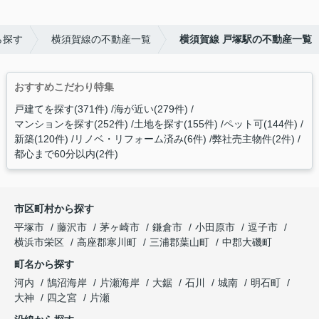
ら探す
横須賀線の不動産一覧
横須賀線 戸塚駅の不動産一覧
おすすめこだわり特集
戸建てを探す(371件)
海が近い(279件)
マンションを探す(252件)
土地を探す(155件)
ペット可(144件)
新築(120件)
リノベ・リフォーム済み(6件)
弊社売主物件(2件)
都心まで60分以内(2件)
市区町村から探す
平塚市
藤沢市
茅ヶ崎市
鎌倉市
小田原市
逗子市
横浜市栄区
高座郡寒川町
三浦郡葉山町
中郡大磯町
町名から探す
河内
鵠沼海岸
片瀬海岸
大鋸
石川
城南
明石町
大神
四之宮
片瀬