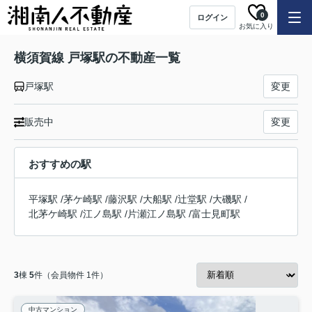
0
ログイン
お気に入り
横須賀線 戸塚駅の不動産一覧
戸塚駅
変更
販売中
変更
おすすめの駅
平塚駅
/
茅ケ崎駅
/
藤沢駅
/
大船駅
/
辻堂駅
/
大磯駅
/
北茅ケ崎駅
/
江ノ島駅
/
片瀬江ノ島駅
/
富士見町駅
3
棟
5
件（会員物件 1件）
中古マンション