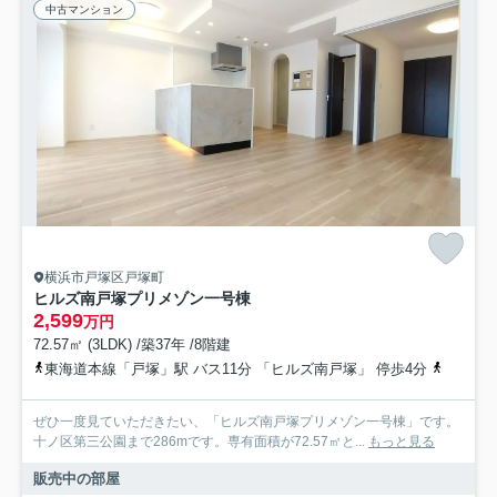
中古マンション
横浜市戸塚区戸塚町
ヒルズ南戸塚プリメゾン一号棟
2,599
万円
72.57㎡ (3LDK) /築37年 /8階建
東海道本線「戸塚」駅 バス11分 「ヒルズ南戸塚」 停歩4分
湘南新宿
ぜひ一度見ていただきたい、「ヒルズ南戸塚プリメゾン一号棟」です。
十ノ区第三公園まで286mです。専有面積が72.57㎡と...
もっと見る
販売中の部屋