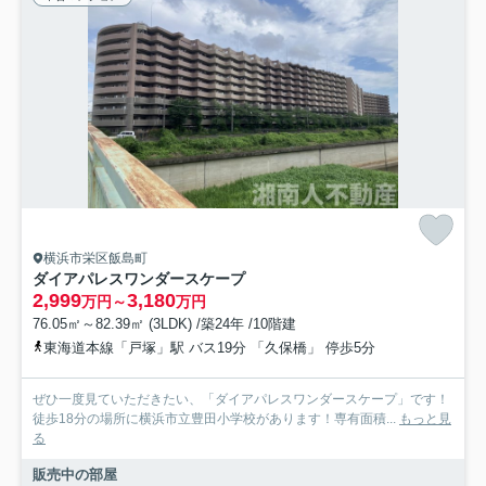
横浜市栄区飯島町
ダイアパレスワンダースケープ
2,999
3,180
万円～
万円
76.05㎡～82.39㎡ (3LDK) /築24年 /10階建
東海道本線「戸塚」駅 バス19分 「久保橋」 停歩5分
ぜひ一度見ていただきたい、「ダイアパレスワンダースケープ」です！
徒歩18分の場所に横浜市立豊田小学校があります！専有面積...
もっと見
る
販売中の部屋