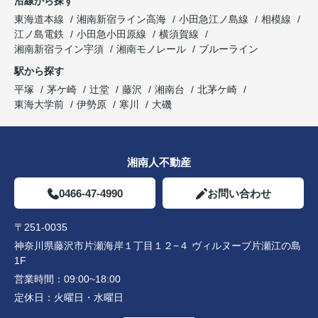
沿線から探す
東海道本線
湘南新宿ライン高海
小田急江ノ島線
相模線
江ノ島電鉄
小田急小田原線
横須賀線
湘南新宿ライン宇須
湘南モノレール
ブルーライン
駅から探す
平塚
茅ケ崎
辻堂
藤沢
湘南台
北茅ケ崎
東海大学前
伊勢原
寒川
大磯
湘南人不動産
0466-47-4990
お問い合わせ
〒251-0035
神奈川県藤沢市片瀬海岸１丁目１２−４ ヴィルヌーブ片瀬江の島
1F
営業時間：
09:00~18:00
定休日：
火曜日・水曜日