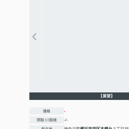
【展望】
-
価格
-/-
間取り/面積
神奈川県
横浜市栄区
本郷台
３丁目35
所在地