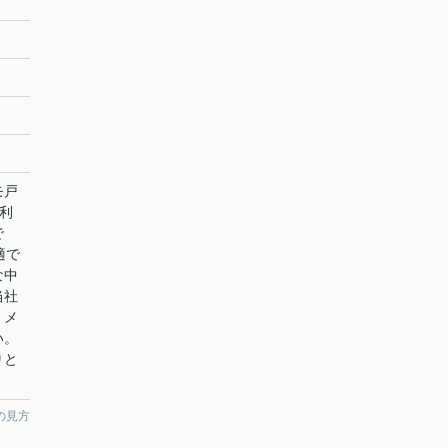
モ戸
利
で
適で
な中
当社
、メ
い。
りと
の見方