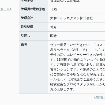
管理形態
管理会社に全部委託
管理員の勤務形態
日勤
情報の見方
管理会社
大和ライフネクスト株式会社
取引態様
仲介
引渡し
即時
備考
ぜひ一度見ていただきたい、「コス
塚リベラヒルズA棟」です。こちらは
便性の高いエレベーター付きの物件
す。11階建ての物件ならいつでも快
す。共有部分も清潔感があり、綺麗
古マンションです。不動産のことで
にご要望やご不明な点などがあれば
ール若しくはお電話でご連絡くださ
経験豊富なプロのスタッフがしっか
お応え致します。
情報