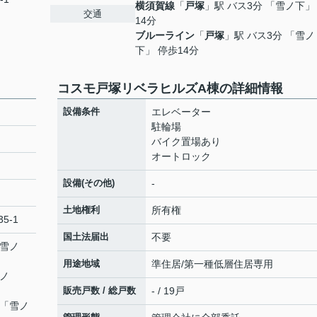
横須賀線
「
戸塚
」駅 バス3分 「雪ノ下」
交通
14分
ブルーライン
「
戸塚
」駅 バス3分 「雪ノ
下」 停歩14分
コスモ戸塚リベラヒルズA棟の詳細情報
設備条件
エレベーター
駐輪場
バイク置場あり
オートロック
設備(その他)
-
土地権利
所有権
5-1
国土法届出
不要
「雪ノ
用途地域
準住居/第一種低層住居専用
雪ノ
販売戸数 / 総戸数
- / 19戸
 「雪ノ