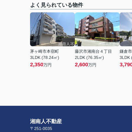
よく見られている物件
茅ヶ崎市本宿町
藤沢市湘南台４丁目
鎌倉市
3LDK (78.24㎡)
2LDK (76.35㎡)
3LDK 
2,350
2,600
3,79
万円
万円
湘南人不動産
〒251-0035