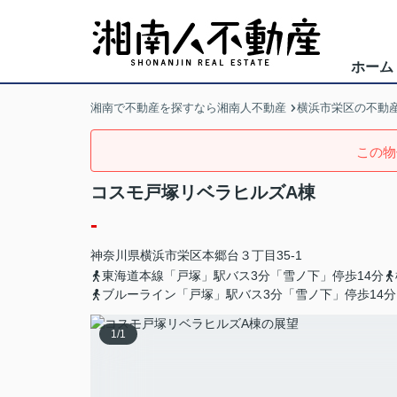
ホーム
湘南で不動産を探すなら湘南人不動産
横浜市栄区の不動
この物
コスモ戸塚リベラヒルズA棟
-
神奈川県
横浜市栄区
本郷台
３丁目35-1
東海道本線「戸塚」駅バス3分「雪ノ下」停歩14分
ブルーライン「戸塚」駅バス3分「雪ノ下」停歩14分
1
/
1