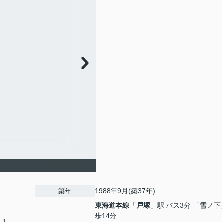
1988年9月(築37年)
築年
東海道本線
「
戸塚
」駅 バス3分 「雪ノ下
歩14分
-1