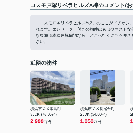
コスモ戸塚リベラヒルズA棟のコメント(お
「コスモ戸塚リベラヒルズA棟」のここがイチオシ
れます。エレベーター付きの物件はもはやマストな
な東海道本線戸塚周辺なら、どこへ行くにも不便さ
さい。
近隣の物件
横浜市栄区飯島町
横浜市栄区長尾台町
3LDK (76.05㎡)
2LDK (34.50㎡)
2
2,999
1,050
1
万円
万円