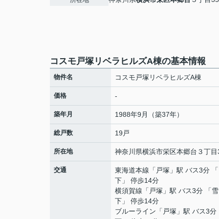
コスモ戸塚リベラヒルズA棟の基本情報
物件名
コスモ戸塚リベラヒルズA棟
価格
-
築年月
1988年9月（築37年）
総戸数
19戸
所在地
神奈川県
横浜市栄区
本郷台
３丁目3
交通
東海道本線
「
戸塚
」駅 バス3分 
下」 停歩14分
横須賀線
「
戸塚
」駅 バス3分 「
下」 停歩14分
ブルーライン
「
戸塚
」駅 バス3分