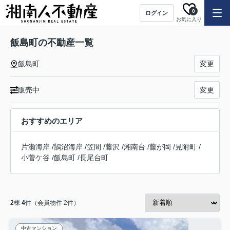
0
ログイン
お気に入り
飯島町の不動産一覧
飯島町
変更
販売中
変更
おすすめのエリア
片瀬海岸
/
鵠沼海岸
/
笠間
/
藤沢
/
湘南台
/
藤が岡
/
見附町
/
小菅ケ谷
/
飯島町
/
長尾台町
2
棟
4
件（会員物件 2件）
中古マンション