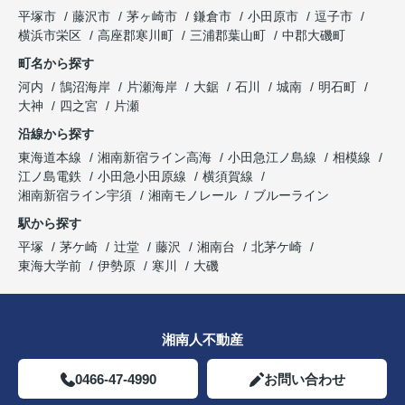
平塚市
藤沢市
茅ヶ崎市
鎌倉市
小田原市
逗子市
横浜市栄区
高座郡寒川町
三浦郡葉山町
中郡大磯町
町名から探す
河内
鵠沼海岸
片瀬海岸
大鋸
石川
城南
明石町
大神
四之宮
片瀬
沿線から探す
東海道本線
湘南新宿ライン高海
小田急江ノ島線
相模線
江ノ島電鉄
小田急小田原線
横須賀線
湘南新宿ライン宇須
湘南モノレール
ブルーライン
駅から探す
平塚
茅ケ崎
辻堂
藤沢
湘南台
北茅ケ崎
東海大学前
伊勢原
寒川
大磯
湘南人不動産
0466-47-4990
お問い合わせ