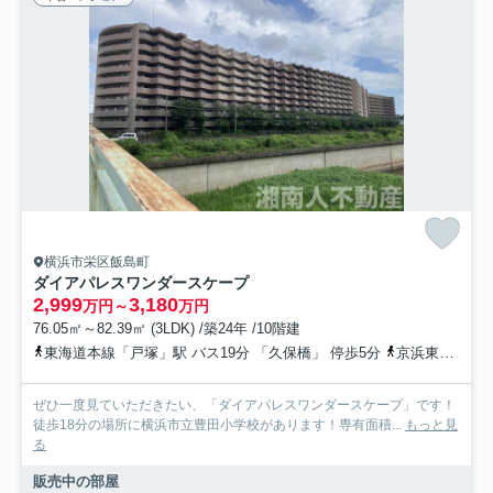
横浜市栄区飯島町
ダイアパレスワンダースケープ
2,999
3,180
万円～
万円
76.05㎡～82.39㎡ (3LDK) /築24年 /10階建
東海道本線「戸塚」駅 バス19分 「久保橋」 停歩5分
京浜東北線「大船」駅 バス13分 神奈川中央交通「金井〔栄区〕」 停歩9分
ぜひ一度見ていただきたい、「ダイアパレスワンダースケープ」です！
徒歩18分の場所に横浜市立豊田小学校があります！専有面積...
もっと見
る
販売中の部屋