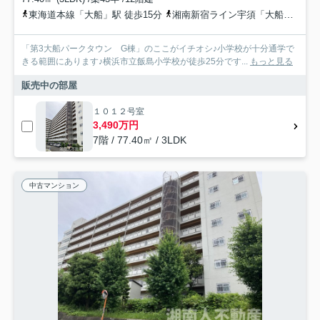
東海道本線「大船」駅 徒歩15分
湘南新宿ライン宇須「大船」駅 徒歩15分
「第3大船パークタウン G棟」のここがイチオシ♪小学校が十分通学で
きる範囲にあります♪横浜市立飯島小学校が徒歩25分です...
もっと見る
販売中の部屋
１０１２号室
3,490万円
7階 / 77.40㎡ / 3LDK
中古マンション