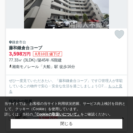
鎌倉市台
藤和鎌倉台コープ
3,598
万円
8月10日 値下げ
77.33㎡ (3LDK) /築45年 /6階建
湘南モノレール「大船」駅 徒歩16分
ぜひ一度見ていただきたい、「藤和鎌倉台コープ」です◎管理人が常駐
しているこの物件で安心・安全な生活を過ごしましょう◎7....
もっと見
る
販売中の部屋
当サイトでは、お客様の当サイト利用状況把握、サービス向上検討を目的と
して、クッキー（Cookie）を使用しています。
３０３号室
詳しくは、当社の
「Cookieの取扱いについて」
をご確認ください。
3,598万円
閉じる
3階 / 77.33㎡ / 3LDK