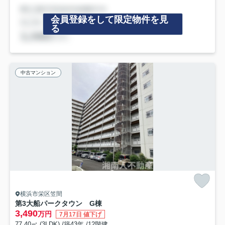
会員登録をして限定物件を見
る
中古マンション
横浜市栄区笠間
第3大船パークタウン G棟
3,490
万円
7月17日 値下げ
77.40㎡ (3LDK) /築43年 /12階建