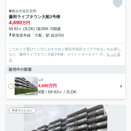
横浜市栄区笠間
藤和ライブタウン大船3号棟
4,690
万円
68.83㎡ (3LDK) /築39年 /5階建
東海道本線「大船」駅 徒歩9分
こだわりで選びたい方におすすめ☆横浜市栄区エリアで住まいをお探し
なら「藤和ライブタウン大船3号棟」☆イトーヨーカドー 大...
もっと見
る
販売中の部屋
４F
4,690万円
4階 / 68.83㎡ / 3LDK
中古マンション