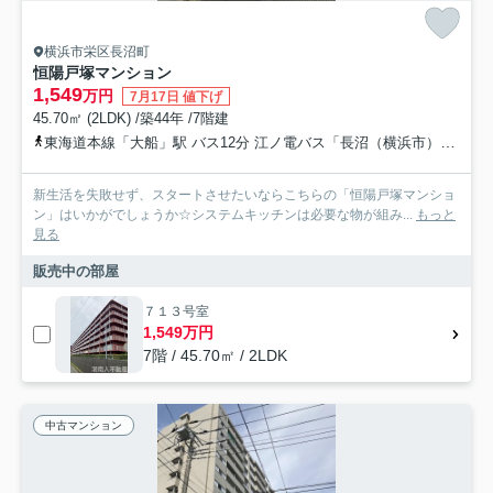
横浜市栄区長沼町
恒陽戸塚マンション
1,549
万円
7月17日 値下げ
45.70㎡ (2LDK) /築44年 /7階建
東海道本線「大船」駅 バス12分 江ノ電バス「長沼（横浜市）」 停歩6分
新生活を失敗せず、スタートさせたいならこちらの「恒陽戸塚マンショ
ン」はいかがでしょうか☆システムキッチンは必要な物が組み...
もっと
見る
販売中の部屋
７１３号室
1,549万円
7階 / 45.70㎡ / 2LDK
中古マンション