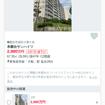
横浜市栄区小菅ケ谷
本郷台サンハイツ
2,980
万円
8月7日 値下げ
67.30㎡ (3LDK) /築47年 /12階建
東海道本線「大船」駅 徒歩28分
こだわりポイント満載の本郷台サンハイツ☆ファミリー向けのポイン
ト、横浜市立小菅ケ谷小学校が徒歩20分のところにあります☆...
もっと
見る
販売中の部屋
２F
2,980万円