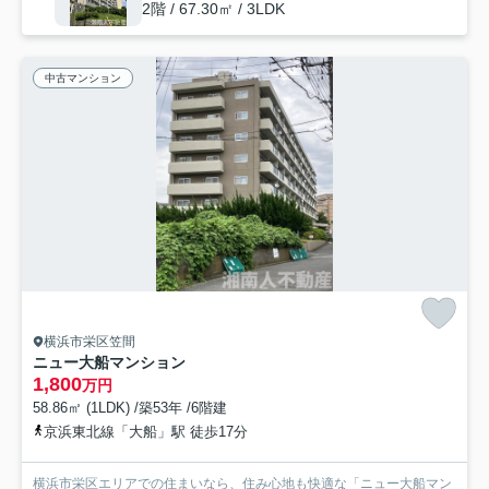
2階 / 67.30㎡ / 3LDK
中古マンション
横浜市栄区笠間
ニュー大船マンション
1,800
万円
58.86㎡ (1LDK) /築53年 /6階建
京浜東北線「大船」駅 徒歩17分
横浜市栄区エリアでの住まいなら、住み心地も快適な「ニュー大船マン