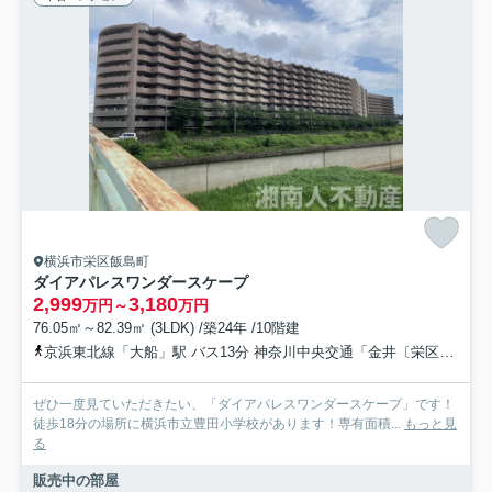
横浜市栄区飯島町
ダイアパレスワンダースケープ
2,999
3,180
万円～
万円
76.05㎡～82.39㎡ (3LDK) /築24年 /10階建
京浜東北線「大船」駅 バス13分 神奈川中央交通「金井〔栄区〕」 停歩9分
ぜひ一度見ていただきたい、「ダイアパレスワンダースケープ」です！
徒歩18分の場所に横浜市立豊田小学校があります！専有面積...
もっと見
る
販売中の部屋