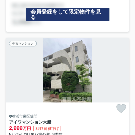
会員登録をして限定物件を見
る
中古マンション
横浜市栄区笠間
アイワマンション大船
2,999
万円
8月7日 値下げ
57.24㎡ (3LDK) /築42年 /4階建