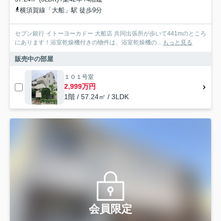
横須賀線「大船」駅 徒歩9分
セブン銀行 イトーヨーカドー 大船店 共同出張所が歩いて441mのところ
にあります！浴室乾燥機付きの物件は、浴室乾燥機の...
もっと見る
販売中の部屋
１０１号室
2,999万円
1階 / 57.24㎡ / 3LDK
会員限定