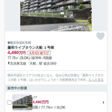
横浜市栄区笠間
藤和ライブタウン大船 １号棟
4,490
万円
8月3日 値下げ
77.78㎡ (3LDK) /築39年 /5階建
京浜東北線「大船」駅 徒歩18分
横浜市栄区エリアでの住まいなら、住み心地も快適な「藤和ライブタウ
ン大船 １号棟」はいかがでしょうか！大船郵便局まで454...
もっと見る
販売中の部屋
２F
4,490万円
2階 / 77.78㎡ / 3LDK