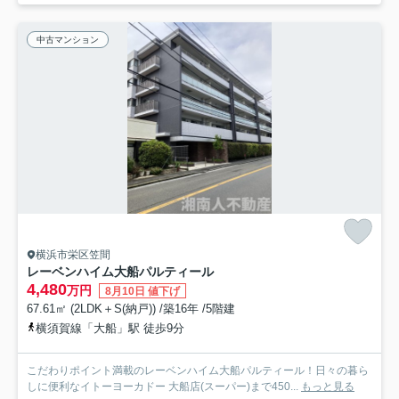
中古マンション
横浜市栄区笠間
レーベンハイム大船パルティール
4,480
万円
8月10日 値下げ
67.61㎡ (2LDK＋S(納戸)) /築16年 /5階建
横須賀線「大船」駅 徒歩9分
こだわりポイント満載のレーベンハイム大船パルティール！日々の暮ら
しに便利なイトーヨーカドー 大船店(スーパー)まで450...
もっと見る