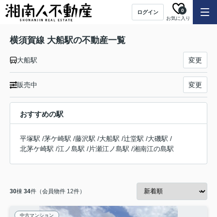
0
ログイン
お気に入り
横須賀線 大船駅の不動産一覧
大船駅
変更
販売中
変更
おすすめの駅
平塚駅
/
茅ケ崎駅
/
藤沢駅
/
大船駅
/
辻堂駅
/
大磯駅
/
北茅ケ崎駅
/
江ノ島駅
/
片瀬江ノ島駅
/
湘南江の島駅
30
棟
34
件（会員物件 12件）
中古マンション