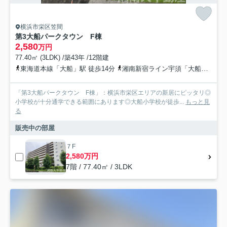
横浜市栄区笠間
第3大船パークタウン F棟
2,580
万円
77.40㎡ (3LDK) /築43年 /12階建
東海道本線「大船」駅 徒歩14分
湘南新宿ライン宇須「大船」駅 徒歩14分
「第3大船パークタウン F棟」：横浜市栄区エリアの新居にピッタリ◎
小学校が十分通学できる範囲にあります◎大船小学校が徒歩...
もっと見
る
販売中の部屋
７F
2,580万円
7階 / 77.40㎡ / 3LDK