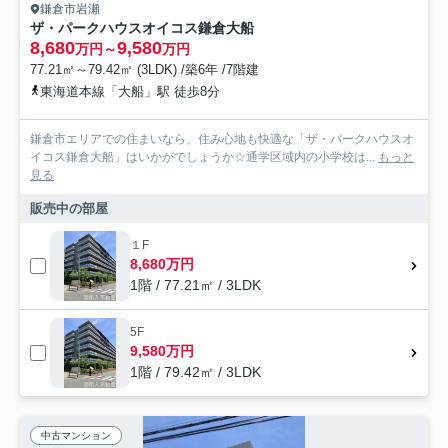
鎌倉市岩瀬
ザ・パークハウスオイコス鎌倉大船
8,680
9,580
万円～
万円
77.21㎡～79.42㎡ (3LDK) /築6年 /7階建
東海道本線「大船」駅 徒歩8分
鎌倉市エリアでの住まいなら、住み心地も快適な「ザ・パークハウスオ
イコス鎌倉大船」はいかがでしょうか☆通学区域内の小学校は...
もっと
見る
販売中の部屋
１F
8,680万円
1階 / 77.21㎡ / 3LDK
5F
9,580万円
1階 / 79.42㎡ / 3LDK
中古マンション