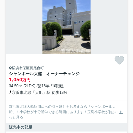
横浜市栄区長尾台町
シャンボール大船 オーナーチェンジ
1,050
万円
34.50㎡ (2LDK) /築18年 /10階建
京浜東北線「大船」駅 徒歩12分
京浜東北線大船駅周辺への引っ越しをお考えなら「シャンボール大
船」！小学校が十分通学できる範囲にあります！玉縄小学校が徒歩...
も
っと見る
販売中の部屋