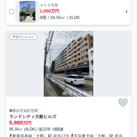
４０５号室
1,050万円
4階 / 34.50㎡ / 2LDK
中古マンション
横浜市栄区笠間
ランドシティ大船ヒルズ
5,980
万円
96.94㎡ (4LDK) /築22年 /8階建
東海道本線「大船」駅 徒歩17分
京浜東北線「大船」駅 徒歩13分