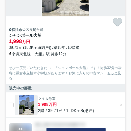
横浜市栄区長尾台町
シャンボール大船
1,998
万円
39.71㎡ (1LDK＋S(納戸)) /築18年 /10階建
京浜東北線「大船」駅 徒歩12分
ぜひ一度見ていただきたい、「シャンボール大船」です！徒歩32分の場
所に鎌倉市立植木小学校があります！お気に入りの中古マン...
もっと見
る
販売中の部屋
２１６号室
1,998万円
2階 / 39.71㎡ / 1LDK＋S(納戸)