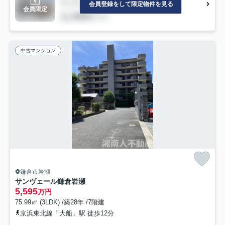
会員登録をして限定物件を見る
会員限定
中古マンション
鎌倉市岩瀬
サンヴェール鎌倉岩瀬
5,595
万円
75.99㎡ (3LDK) /築28年 /7階建
京浜東北線「大船」駅 徒歩12分