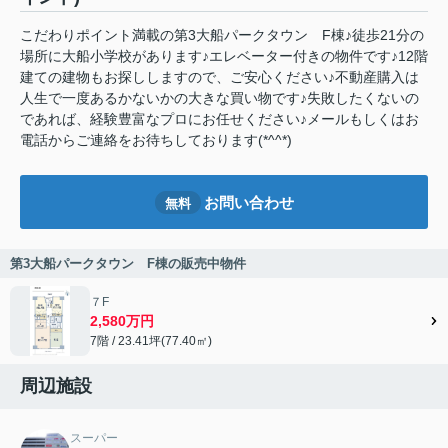
こだわりポイント満載の第3大船パークタウン F棟♪徒歩21分の
場所に大船小学校があります♪エレベーター付きの物件です♪12階
建ての建物もお探ししますので、ご安心ください♪不動産購入は
人生で一度あるかないかの大きな買い物です♪失敗したくないの
であれば、経験豊富なプロにお任せください♪メールもしくはお
電話からご連絡をお待ちしております(*^^*)
お問い合わせ
無料
第3大船パークタウン F棟の販売中物件
７F
2,580万円
7階 / 23.41坪(77.40㎡)
周辺施設
スーパー