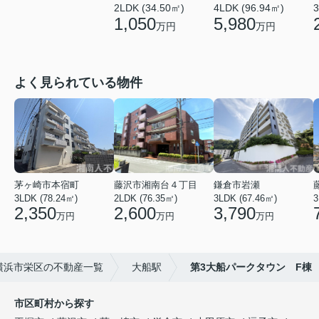
2LDK (34.50㎡)
4LDK (96.94㎡)
3
1,050
5,980
万円
万円
よく見られている物件
茅ヶ崎市本宿町
藤沢市湘南台４丁目
鎌倉市岩瀬
3LDK (78.24㎡)
2LDK (76.35㎡)
3LDK (67.46㎡)
3
2,350
2,600
3,790
万円
万円
万円
横浜市栄区の不動産一覧
大船駅
第3大船パークタウン F棟
市区町村から探す