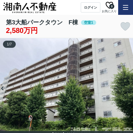
0
ログイン
お気に入り
第3大船パークタウン F棟
空室1
2,580万円
1
/
7