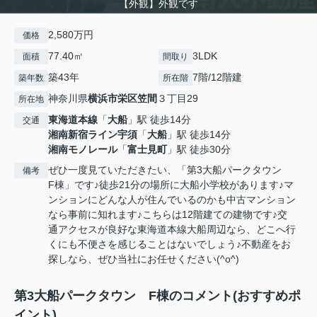
【外観】外観です
2,580万円
価格
77.40㎡
3LDK
面積
間取り
築43年
7階/12階建
築年数
所在階
神奈川県
横浜市栄区
笠間
３丁目29
所在地
東海道本線
「
大船
」駅 徒歩14分
交通
湘南新宿ライン宇須
「
大船
」駅 徒歩14分
湘南モノレール
「
富士見町
」駅 徒歩30分
ぜひ一度見ていただきたい、「第3大船パークタウン
備考
F棟」です♪徒歩21分の場所に大船小学校があります♪マ
ンションにどんな人が住んでいるのかも中古マンション
なら事前に知れます♪こちらは12階建ての建物です♪交
通アクセスが良好な東海道本線大船周辺なら、どこへ行
くにも不便さを感じることはないでしょう♪不動産をお
探しなら、ぜひ当社にお任せください(^o^)
第3大船パークタウン F棟のコメント(おすすめポ
イント)