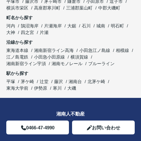
平塚市
藤沢市
茅ヶ崎市
鎌倉市
小田原市
逗子市
横浜市栄区
高座郡寒川町
三浦郡葉山町
中郡大磯町
町名から探す
河内
鵠沼海岸
片瀬海岸
大鋸
石川
城南
明石町
大神
四之宮
片瀬
沿線から探す
東海道本線
湘南新宿ライン高海
小田急江ノ島線
相模線
江ノ島電鉄
小田急小田原線
横須賀線
湘南新宿ライン宇須
湘南モノレール
ブルーライン
駅から探す
平塚
茅ケ崎
辻堂
藤沢
湘南台
北茅ケ崎
東海大学前
伊勢原
寒川
大磯
湘南人不動産
0466-47-4990
お問い合わせ