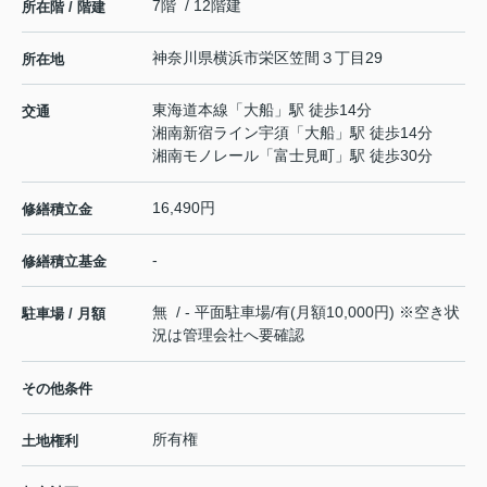
7階 / 12階建
所在階 / 階建
神奈川県
横浜市栄区
笠間
３丁目29
所在地
東海道本線
「
大船
」駅 徒歩14分
交通
湘南新宿ライン宇須
「
大船
」駅 徒歩14分
湘南モノレール
「
富士見町
」駅 徒歩30分
16,490円
修繕積立金
-
修繕積立基金
無 / - 平面駐車場/有(月額10,000円) ※空き状
駐車場 / 月額
況は管理会社へ要確認
その他条件
所有権
土地権利