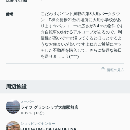
設備(その他)
こだわりポイント満載の第3大船パークタウ
備考
ン F棟☆徒歩21分の場所に大船小学校があ
ります☆バルコニーの広さが8.4㎡の物件です
☆自転車のおけるアルコーブがあるので、利
便性が高いです☆帰ってくるとほっとするよ
うなお住まいが良いですよね☆ご希望にマッ
チした不動産を購入して、さらに快適な毎日
を送りましょう(*^^*)
情報の見方
周辺施設
スーパー
ライフ グランシップ大船駅前店
1019ｍ（13分）
ショッピングセンター
FOOD&TIME ISETAN OFUNA