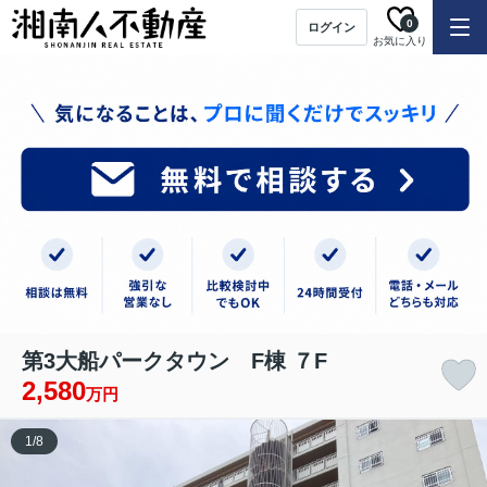
0
ログイン
お気に入り
第3大船パークタウン F棟 ７F
2,580
万円
1
/
8