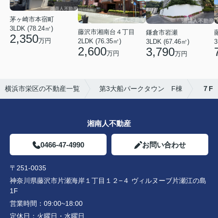
茅ヶ崎市本宿町
3LDK (78.24㎡)
藤沢市湘南台４丁目
鎌倉市岩瀬
2,350
万円
2LDK (76.35㎡)
3LDK (67.46㎡)
3
2,600
3,790
万円
万円
横浜市栄区の不動産一覧
第3大船パークタウン F棟
７F
湘南人不動産
0466-47-4990
お問い合わせ
〒251-0035
神奈川県藤沢市片瀬海岸１丁目１２−４ ヴィルヌーブ片瀬江の島
1F
営業時間：
09:00~18:00
定休日：
火曜日・水曜日