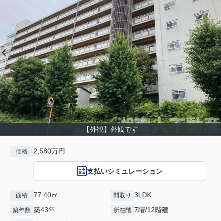
【外観】外観です
2,580万円
価格
支払いシミュレーション
77.40㎡
3LDK
面積
間取り
築43年
7階/12階建
築年数
所在階