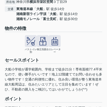
神奈川県
横浜市栄区
笠間
３丁目29
所在地
東海道本線
「
大船
」駅 徒歩14分
交通
湘南新宿ライン宇須
「
大船
」駅 徒歩14分
湘南モノレール
「
富士見町
」駅 徒歩30分
物件の特徴
バストイレ
独立洗面台
エレベータ
別
ー
セールスポイント
大船小学校が通学範囲内、学校まで徒歩21分！専有面積77.4平米
なので、使い勝手がいいです！地上12階建てでお問い合わせも多
い物件です！交通の利便性に優れ、住み良い環境が整う東海道本
線大船周辺は、住みたいエリアとして注目を集めています！ぜ
ひ、不動産の購入をご検討してはいかがでしょうか(^^)
ポイント