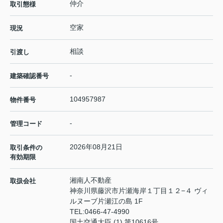
仲介
取引態様
空家
現況
相談
引渡し
-
建築確認番号
104957987
物件番号
-
管理コード
2026年08月21日
取引条件の
有効期限
湘南人不動産
取扱会社
神奈川県藤沢市片瀬海岸１丁目１２−４ ヴィ
ルヌーブ片瀬江の島 1F
TEL:
0466-47-4990
国土交通大臣 (1) 第10616号