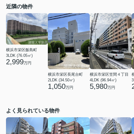
近隣の物件
横浜市栄区飯島町
3LDK (76.05㎡)
2,999
万円
横浜市栄区長尾台町
横浜市栄区笠間４丁目
2LDK (34.50㎡)
4LDK (96.94㎡)
3
1,050
5,980
万円
万円
よく見られている物件