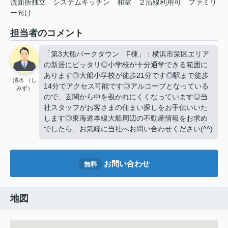
洗面所独立
システムキッチン
和室
２沿線利用可
ファミリ
ー向け
担当者のコメント
「第3大船パークタウン F棟」：横浜市栄区エリア
の新居にピッタリ◎小学校が十分通学できる範囲に
あります◎大船小学校が徒歩21分です◎駅まで徒歩
清水 （し
14分でアクセス可能です◎アルコーブとなっている
みず）
ので、玄関から中を覗かれにくくなっています◎当
社スタッフがお客さまの住まい探しをお手伝いいた
します◎東海道本線大船周辺の不動産情報をお求め
でしたら、お気軽に当社へお問い合わせください(^^)
お問い合わせ
無料
地図