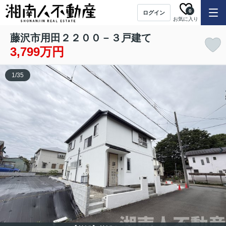
0
ログイン
お気に入り
藤沢市用田２２００－３戸建て
3,799万円
1
/
35