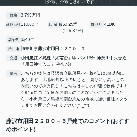
【外観】外観もきれいです
3,799万円
価格
119.80㎡
59.25坪
4LDK
建物面積
土地面積
間取り
(195.87㎡)
築40年
築年数
神奈川県
藤沢市
用田
２２００－３
所在地
小田急江ノ島線
「
湘南台
」駅 バス16分 神奈川中央交通
交通
「用田神社入口」 停歩7分
こちらの物件は藤沢市立御所見小学校が1183m以内に
備考
あります！土地50坪以上の広さと、周りに小高いもの
が無いので採光良し！こちらは中古の戸建て物件です！
不動産について何かお困りのことなどがございました
ら、小田急江ノ島線湘南台周辺の地域に強い当社スタッ
フまでお問い合わせください(*^_^*)
藤沢市用田２２００－３戸建てのコメント(おすす
めポイント)