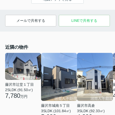
メールで共有する
LINEで共有する
近隣の物件
藤沢市辻堂１丁目
4
2SLDK (91.50㎡)
7,780
万円
藤沢市城南５丁目
藤沢市高倉
3SLDK (101.84㎡)
3SLDK (92.33㎡)