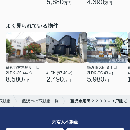
5,680
4,390
万円
万円
よく見られている物件
鎌倉市材木座５丁目
-
鎌倉市大町３丁目
2LDK (86.44㎡)
4LDK (97.40㎡)
3LDK (95.43㎡)
4
8,580
2,490
5,980
万円
万円
万円
不動産
藤沢市の不動産一覧
藤沢市用田２２００－３戸建て
湘南人不動産