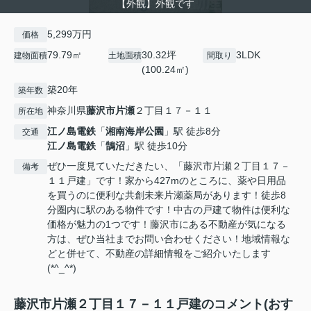
【外観】外観です
5,299万円
価格
79.79㎡
30.32坪
3LDK
建物面積
土地面積
間取り
(100.24㎡)
築20年
築年数
神奈川県
藤沢市
片瀬
２丁目１７－１１
所在地
江ノ島電鉄
「
湘南海岸公園
」駅 徒歩8分
交通
江ノ島電鉄
「
鵠沼
」駅 徒歩10分
ぜひ一度見ていただきたい、「藤沢市片瀬２丁目１７－
備考
１１戸建」です！家から427mのところに、薬や日用品
を買うのに便利な共創未来片瀬薬局があります！徒歩8
分圏内に駅のある物件です！中古の戸建て物件は便利な
価格が魅力の1つです！藤沢市にある不動産が気になる
方は、ぜひ当社までお問い合わせください！地域情報な
どと併せて、不動産の詳細情報をご紹介いたします
(*^_^*)
藤沢市片瀬２丁目１７－１１戸建のコメント(おす