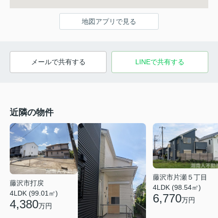
地図アプリで見る
メールで共有する
LINEで共有する
近隣の物件
藤沢市片瀬５丁目
藤沢市打戻
4LDK (98.54㎡)
4LDK (99.01㎡)
6,770
万円
4,380
万円