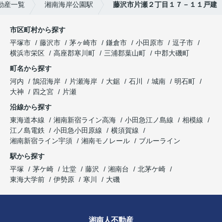
動産一覧
湘南海岸公園駅
藤沢市片瀬２丁目１７－１１戸建
市区町村から探す
平塚市
藤沢市
茅ヶ崎市
鎌倉市
小田原市
逗子市
横浜市栄区
高座郡寒川町
三浦郡葉山町
中郡大磯町
町名から探す
河内
鵠沼海岸
片瀬海岸
大鋸
石川
城南
明石町
大神
四之宮
片瀬
沿線から探す
東海道本線
湘南新宿ライン高海
小田急江ノ島線
相模線
江ノ島電鉄
小田急小田原線
横須賀線
湘南新宿ライン宇須
湘南モノレール
ブルーライン
駅から探す
平塚
茅ケ崎
辻堂
藤沢
湘南台
北茅ケ崎
東海大学前
伊勢原
寒川
大磯
湘南人不動産