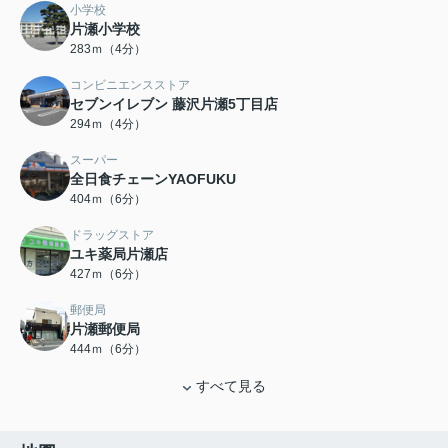
小学校
片瀬小学校
283ｍ（4分）
コンビニエンスストア
セブンイレブン 藤沢片瀬5丁目店
294ｍ（4分）
スーパー
全日食チェーンYAOFUKU
404ｍ（6分）
ドラッグストア
ユキ薬局片瀬店
427ｍ（6分）
郵便局
片瀬郵便局
444ｍ（6分）
すべて見る