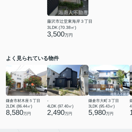
藤沢市辻堂東海岸３丁目
3LDK (70.38㎡)
3,500
万円
よく見られている物件
鎌倉市材木座５丁目
-
鎌倉市大町３丁目
2LDK (86.44㎡)
4LDK (97.40㎡)
3LDK (95.43㎡)
4
8,580
2,490
5,980
万円
万円
万円