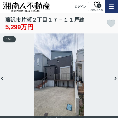
0
ログイン
お気に入り
藤沢市片瀬２丁目１７－１１戸建
5,299万円
1
/
28