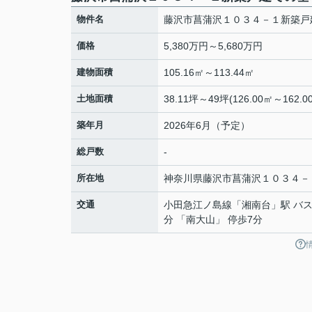
物件名
藤沢市菖蒲沢１０３４－１新築戸
価格
5,380万円～5,680万円
建物面積
105.16㎡～113.44㎡
土地面積
38.11坪～49坪(126.00㎡～162.0
築年月
2026年6月（予定）
総戸数
-
所在地
神奈川県
藤沢市
菖蒲沢
１０３４－
交通
小田急江ノ島線
「
湘南台
」駅 バス
分 「南大山」 停歩7分