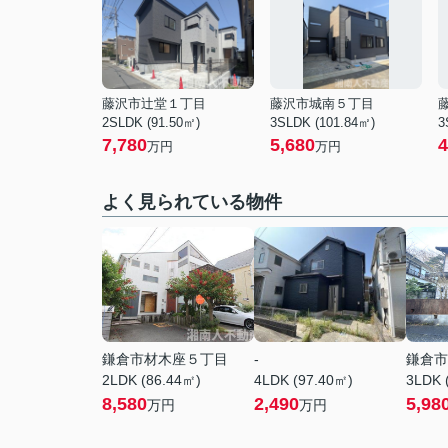
藤沢市辻堂１丁目
藤沢市城南５丁目
2SLDK (91.50㎡)
3SLDK (101.84㎡)
3
7,780
5,680
4
万円
万円
よく見られている物件
鎌倉市材木座５丁目
-
鎌倉市
2LDK (86.44㎡)
4LDK (97.40㎡)
3LDK 
8,580
2,490
5,98
万円
万円