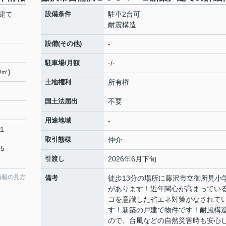
建て
設備条件
駐車2台可
耐震構造
設備(その他)
-
駐車場/月額
-/-
0㎡)
土地権利
所有権
国土法届出
不要
用途地域
-
１
取引態様
仲介
5
引渡し
2026年6月下旬
情報の見方
備考
徒歩13分の場所に藤沢市立御所見小
があります！近年関心が高まってい
コを意識した省エネ対策がなされて
す！新築の戸建て物件です！耐風構
ので、台風などの自然災害時も安心