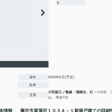
2026年6月(予定)
築年
-
駐車
小田急江ノ島線
「
湘南台
」駅 バス5分 
交通
山」 停歩7分
本情報
藤沢市菖蒲沢１０３４－１新築戸建ての詳細