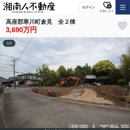
0
ログイン
お気に入り
高座郡寒川町倉見 全２棟
3,690万円
1
/
3