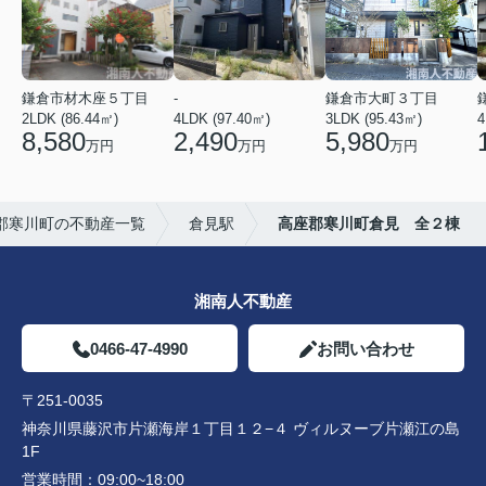
鎌倉市材木座５丁目
-
鎌倉市大町３丁目
2LDK (86.44㎡)
4LDK (97.40㎡)
3LDK (95.43㎡)
4
8,580
2,490
5,980
万円
万円
万円
郡寒川町の不動産一覧
倉見駅
高座郡寒川町倉見 全２棟
湘南人不動産
0466-47-4990
お問い合わせ
〒251-0035
神奈川県藤沢市片瀬海岸１丁目１２−４ ヴィルヌーブ片瀬江の島
1F
営業時間：
09:00~18:00