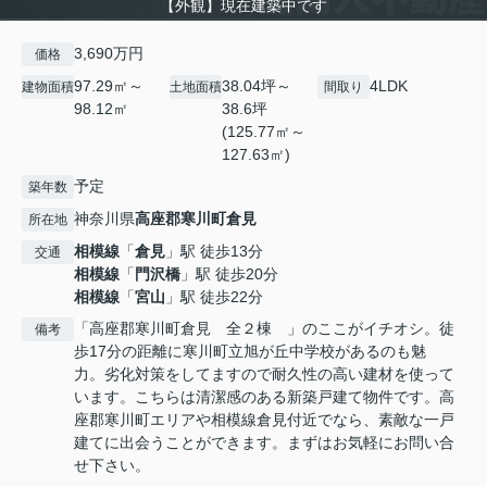
【外観】現在建築中です
3,690万円
価格
97.29㎡～
38.04坪～
4LDK
建物面積
土地面積
間取り
98.12㎡
38.6坪
(125.77㎡～
127.63㎡)
予定
築年数
神奈川県
高座郡寒川町
倉見
所在地
相模線
「
倉見
」駅 徒歩13分
交通
相模線
「
門沢橋
」駅 徒歩20分
相模線
「
宮山
」駅 徒歩22分
「高座郡寒川町倉見 全２棟 」のここがイチオシ。徒
備考
歩17分の距離に寒川町立旭が丘中学校があるのも魅
力。劣化対策をしてますので耐久性の高い建材を使って
います。こちらは清潔感のある新築戸建て物件です。高
座郡寒川町エリアや相模線倉見付近でなら、素敵な一戸
建てに出会うことができます。まずはお気軽にお問い合
せ下さい。