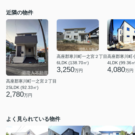
近隣の物件
高座郡寒川町一之宮２丁目
高座郡寒川町
6LDK (138.70㎡)
4LDK (99.36㎡
3,250
4,080
万円
万円
高座郡寒川町一之宮２丁目
2SLDK (92.33㎡)
2,780
万円
よく見られている物件