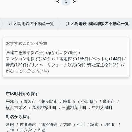
1
江ノ島電鉄の不動産一覧
江ノ島電鉄 和田塚駅の不動産一覧
おすすめこだわり特集
戸建てを探す(371件)
海が近い(279件)
マンションを探す(252件)
土地を探す(155件)
ペット可(144件)
新築(120件)
リノベ・リフォーム済み(6件)
弊社売主物件(2件)
都心まで60分以内(2件)
市区町村から探す
平塚市
藤沢市
茅ヶ崎市
鎌倉市
小田原市
逗子市
横浜市栄区
高座郡寒川町
三浦郡葉山町
中郡大磯町
町名から探す
河内
片瀬海岸
鵠沼海岸
大鋸
石川
城南
明石町
大神
四之宮
片瀬