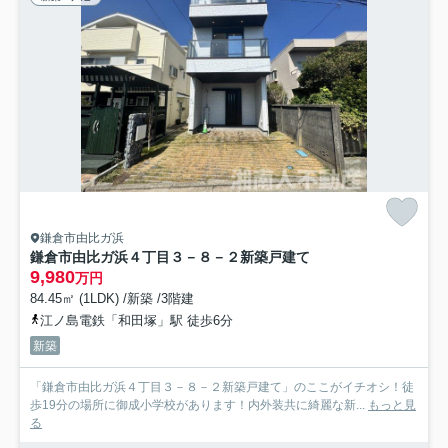
鎌倉市由比ガ浜
鎌倉市由比ガ浜４丁目３－８－２新築戸建て
9,980
万円
84.45㎡ (1LDK) /新築 /3階建
江ノ島電鉄「和田塚」駅 徒歩6分
新築
「鎌倉市由比ガ浜４丁目３－８－２新築戸建て」のここがイチオシ！徒
歩19分の場所に御成小学校があります！内外装共に綺麗な新...
もっと見
る