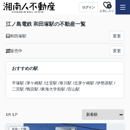
0
ログイン
お気に入り
江ノ島電鉄 和田塚駅の不動産一覧
和田塚駅
変更
販売中
変更
おすすめの駅
平塚駅
/
茅ケ崎駅
/
辻堂駅
/
寒川駅
/
北茅ケ崎駅
/
伊勢原駅
/
二宮駅
/
鴨宮駅
/
東海大学前駅
/
宮山駅
1
件
1
戸
新築一戸建