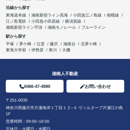
沿線から探す
東海道本線
湘南新宿ライン高海
小田急江ノ島線
相模線
江ノ島電鉄
小田急小田原線
横須賀線
湘南新宿ライン宇須
湘南モノレール
ブルーライン
駅から探す
平塚
茅ケ崎
辻堂
藤沢
湘南台
北茅ケ崎
東海大学前
伊勢原
寒川
大磯
湘南人不動産
0466-47-4990
お問い合わせ
〒251-0035
神奈川県藤沢市片瀬海岸１丁目１２−４ ヴィルヌーブ片瀬江の島
1F
営業時間：
09:00~18:00
定休日：
火曜日・水曜日