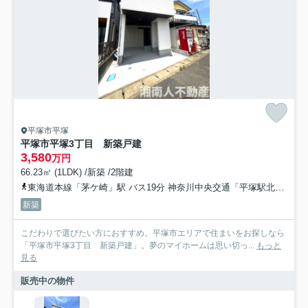
平塚市平塚
平塚市平塚3丁目 新築戸建
3,580
万円
66.23㎡ (1LDK) /新築 /2階建
東海道本線「茅ケ崎」駅 バス19分 神奈川中央交通「平塚駅北口」 停歩18分
新築
こだわりで選びたい方におすすめ。平塚市エリアで住まいをお探しなら
「平塚市平塚3丁目 新築戸建」。夢のマイホームは思い切っ...
もっと
見る
販売中の物件