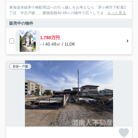
東海道本線茅ケ崎駅周辺への引っ越しをお考えなら「茅ヶ崎市下町屋2
丁目 中古戸建」。建物面積40.49㎡の物件で広々してま...
もっと見る
販売中の物件
1,780万円
- / 40.49㎡ / 1LDK
新築一戸建