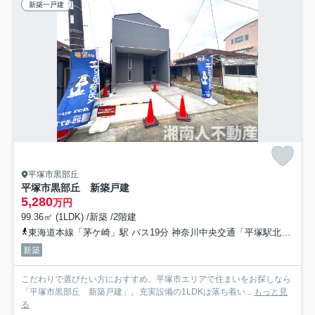
新築一戸建
平塚市黒部丘
平塚市黒部丘 新築戸建
5,280
万円
99.36㎡ (1LDK) /新築 /2階建
東海道本線「茅ケ崎」駅 バス19分 神奈川中央交通「平塚駅北口」 停歩19分
新築
こだわりで選びたい方におすすめ。平塚市エリアで住まいをお探しなら
「平塚市黒部丘 新築戸建」。充実設備の1LDKは落ち着い...
もっと見
る