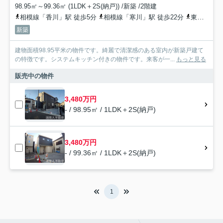
98.95㎡～99.36㎡ (1LDK＋2S(納戸)) /新築 /2階建
相模線「香川」駅 徒歩5分
相模線「寒川」駅 徒歩22分
東海道本線「茅ケ崎」駅 バス26分 神奈川中央交通「せせらぎ公園入口（神奈川県）」 停歩11分
新築
建物面積98.95平米の物件です。綺麗で清潔感のある室内が新築戸建て
の特徴です。システムキッチン付きの物件です。来客が一...
もっと見る
販売中の物件
3,480万円
- / 98.95㎡ / 1LDK＋2S(納戸)
3,480万円
- / 99.36㎡ / 1LDK＋2S(納戸)
1