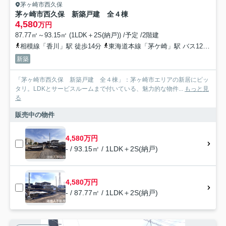
茅ヶ崎市西久保
茅ヶ崎市西久保 新築戸建 全４棟
4,580
万円
87.77㎡～93.15㎡ (1LDK＋2S(納戸)) /予定 /2階建
相模線「香川」駅 徒歩14分
東海道本線「茅ケ崎」駅 バス12分 神奈川中央交通「西久保（茅ヶ崎市）」 停歩5分
新築
「茅ヶ崎市西久保 新築戸建 全４棟」：茅ヶ崎市エリアの新居にピッ
タリ。LDKとサービスルームまで付いている、魅力的な物件...
もっと見
る
販売中の物件
4,580万円
- / 93.15㎡ / 1LDK＋2S(納戸)
4,580万円
- / 87.77㎡ / 1LDK＋2S(納戸)