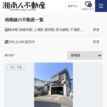
0
ログイン
お気に入り
相模線の不動産一覧
橋本駅,南橋本駅,上溝駅,番田駅,原当麻駅,下溝駅,相武台下駅,入谷駅,海老名駅,厚木駅,社家駅,門沢橋駅,倉見駅,宮山駅,寒川駅,香川駅,北茅ケ崎駅,茅ケ崎駅
変更
1DK,1LDK,販売中
変更
6
件
8
戸
中古一戸建