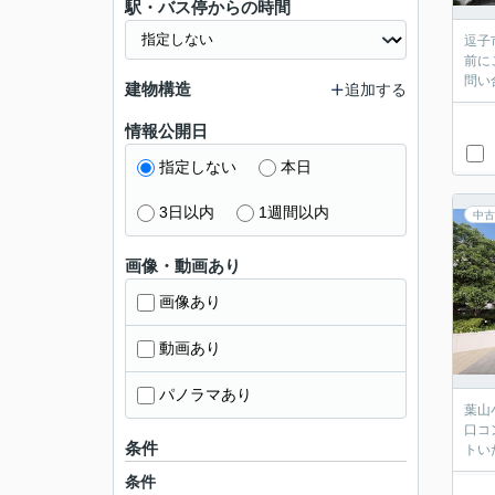
駅・バス停からの時間
逗子
前に
問い
建物構造
追加する
情報公開日
指定しない
本日
3日以内
1週間以内
中古
画像・動画あり
画像あり
動画あり
パノラマあり
葉山
口コ
条件
トい
条件