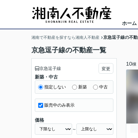
ホーム
京急逗子線の不動
湘南で不動産を探すなら湘南人不動産
京急逗子線の不動産一覧
10
棟
京急逗子線
変更
新築・中古
指定しない
新築
中古
販売中のみ表示
価格
～