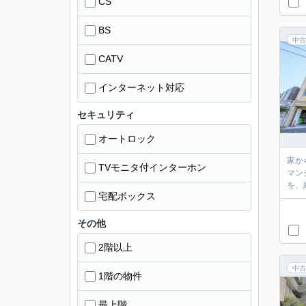
CS
BS
中古
CATV
インターネット対応
セキュリティ
オートロック
家か
TVモニタ付インターホン
マン
を、
宅配ボックス
その他
2階以上
中古
1階の物件
最上階