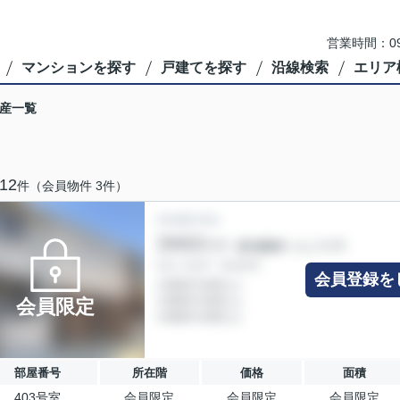
営業時間：09
マンションを探す
戸建てを探す
沿線検索
エリア
産一覧
12
件（会員物件 3件）
会員登録を
会員限定
部屋番号
所在階
価格
面積
403号室
会員限定
会員限定
会員限定