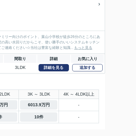
ミリー向けのポイント、葉山小学校が徒歩26分のところにあ
度の高い水回りだからこそ、使い勝手のいいシステムキッチン
ご連絡ください☆当社は豊富な経験と知識...
もっと見る
間取り
詳細
お気に入り
3LDK
詳細を見る
追加する
2LDK
3K ～ 3LDK
4K ～ 4LDK以上
0万円
6013.9万円
-
件
10件
-