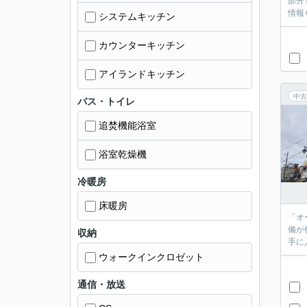
部分
情報
システムキッチン
カウンターキッチン
アイランドキッチン
中古
バス・トイレ
追焚機能浴室
浴室乾燥機
冷暖房
床暖房
「オ
備が
収納
手に
ウォークインクロゼット
通信・放送