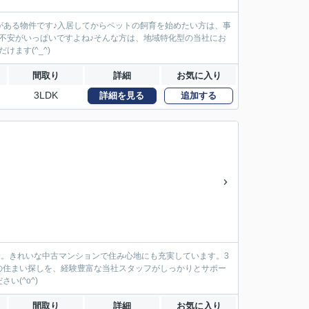
がある物件です♪入居してからペットの飼育を始めたい方は、事
は不安がいっぱいですよね♪そんな方は、地域特化型の当社にお
ます(^_^)
間取り
詳細
お気に入り
3LDK
詳細を見る
追加する
平米。きれいな中古マンションで住み心地にも充実しています。3
の住まい探しを、経験豊富な当社スタッフがしっかりとサポー
(^o^)
間取り
詳細
お気に入り