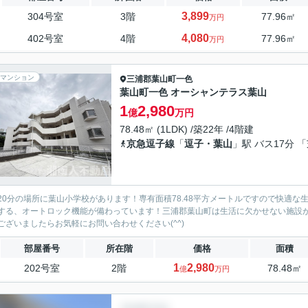
3,899
304号室
3階
77.96㎡
万円
4,080
402号室
4階
77.96㎡
万円
マンション
三浦郡葉山町
一色
葉山町一色 オーシャンテラス葉山
1
2,980
億
万円
78.48㎡ (1LDK) /築22年 /4階建
京急逗子線
「
逗子・葉山
」駅 バス17分 
20分の場所に葉山小学校があります！専有面積78.48平方メートルですので快適
する、オートロック機能が備わっています！三浦郡葉山町は生活に欠かせない施設
ございましたらお気軽にお問い合わせください(^^)
部屋番号
所在階
価格
面積
1
2,980
202号室
2階
78.48㎡
億
万円