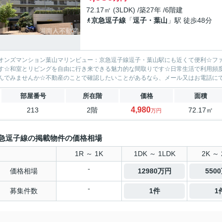
72.17㎡ (3LDK) /築27年 /6階建
京急逗子線
「
逗子・葉山
」駅 徒歩48分
オンズマンション葉山マリンビュー：京急逗子線逗子・葉山駅にも近くて便利☆ファ
す☆和室とリビングを自由に行き来できる魅力的な間取りです☆日常生活で利用頻
んでみませんか☆不動産のことで確認したいことがあるなら、メール又はお電話にて
部屋番号
所在階
価格
面積
4,980
213
2階
72.17㎡
万円
急逗子線の掲載物件の価格相場
1R ～ 1K
1DK ～ 1LDK
2K ～ 
-
価格相場
12980万円
550
-
募集件数
1件
1