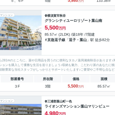
5,980
５、６F
5階
133.38㎡
万円
マンション
横須賀市
秋谷
グランシティユーロリゾート葉山南
5,500
万円
85.57㎡ (2LDK) /築18年 /7階建
京急逗子線
「
逗子・葉山
」駅 徒歩82分
ら281mのところに、薬や日用品を買うのに便利なタカノ薬局湘南秋谷があります♪
ションを購入して優雅な生活を送りましょう♪収納も魅力、こだわり派のあなたに独
経験豊富な当社スタッフがしっかりとサポートいたします♪ご要望やご不明な点などご
部屋番号
所在階
価格
面積
5,500
３F
3階
85.57㎡
万円
マンション
三浦郡葉山町
一色
ライオンズマンション葉山マリンビュー
4,980
万円