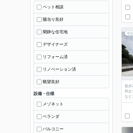
ペット相談
陽当り良好
閑静な住宅地
中古
デザイナーズ
リフォーム済
リノベーション済
眺望良好
徒歩
抑止
設備・仕様
など
メゾネット
ベランダ
バルコニー