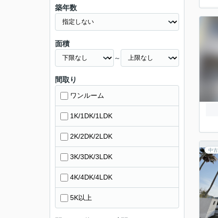
築年数
面積
～
間取り
ワンルーム
1K/1DK/1LDK
2K/2DK/2LDK
中古
3K/3DK/3LDK
4K/4DK/4LDK
5K以上