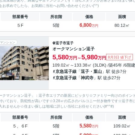
も清潔感があり、綺麗な中古マンションです！当社スタッフがお客さまの住まい探
をお求めでしたら、お気軽に当社へお問い合わせください(^^)
部屋番号
所在階
価格
面積
6,800
５F
5階
80.12㎡
万円
マンション
逗子市
逗子
オークマンション逗子
5,580
5,980
8月3日 値下げ
万円～
万円
109.02㎡～133.38㎡ (3LDK) /築45年 /6階
京急逗子線
「
逗子・葉山
」駅 徒歩7分
京急逗子線
「
神武寺
」駅 徒歩27分
ークマンション逗子」：逗子市エリアの新居にピッタリ☆ファミリー向けのポイン
付いており、防犯性が高いです☆3.28㎡の広さのバルコニー付き物件です☆逗子
入れませんか☆住まい探しは地域に詳しい当社にお任せください(#^^#)
部屋番号
所在階
価格
面積
5,580
５、６F
5階
109.02㎡
万円