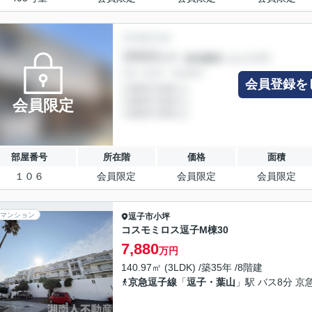
会員登録を
会員限定
部屋番号
所在階
価格
面積
１０６
会員限定
会員限定
会員限定
マンション
逗子市
小坪
コスモミロス逗子M棟30
7,880
万円
140.97㎡ (3LDK) /築35年 /8階建
京急逗子線
「
逗子・葉山
」駅 バス8分 