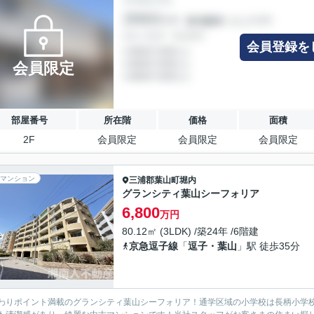
会員登録を
会員限定
部屋番号
所在階
価格
面積
2F
会員限定
会員限定
会員限定
マンション
三浦郡葉山町
堀内
グランシティ葉山シーフォリア
6,800
万円
80.12㎡ (3LDK) /築24年 /6階建
京急逗子線
「
逗子・葉山
」駅 徒歩35分
わりポイント満載のグランシティ葉山シーフォリア！通学区域の小学校は長柄小学校徒