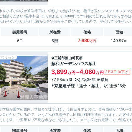
市立小坪小学校が通学範囲内、学校まで徒歩7分♪使い勝手が良いシステムキッチン
ご相談ください♪駐車料金は1ヵ月あたり14000円です♪初めて訪れる街で暮らすの
合わせください♪当社は確かな住宅情報をご提供しているので、安心してお任せいただけ
部屋番号
所在階
価格
面積
7,880
6F
6階
140.97㎡
万円
マンション
三浦郡葉山町
長柄
藤和ガーデンハウス葉山
3,899
4,080
8月3日 値下げ
万円～
万円
77.96㎡ (3LDK) /築36年 /6階建
京急逗子線
「
逗子・葉山
」駅 徒歩26分
小学校が通学範囲内、学校まで徒歩31分。今回紹介するのは、専有面積が77.96
ンロが付いているので、たくさん作る場合でも同時に料理を進められます。お客様
たします。ご要望やご不明な点などござましたら、メール又はお電話にてご連絡ください
部屋番号
所在階
価格
面積