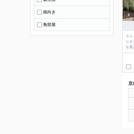
南向き
角部屋
ライ
りま
を選
京