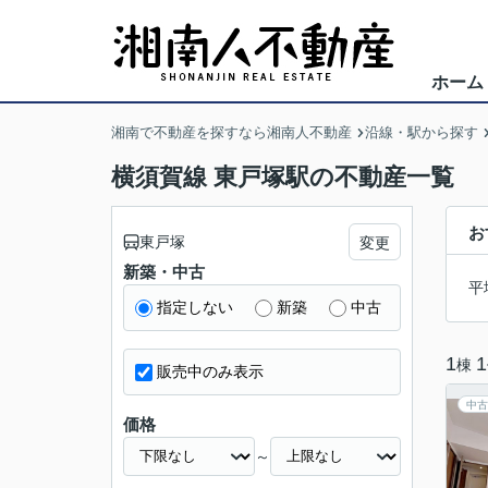
ホーム
湘南で不動産を探すなら湘南人不動産
沿線・駅から探す
横須賀線 東戸塚駅の不動産一覧
お
東戸塚
変更
新築・中古
平
指定しない
新築
中古
1
1
棟
販売中のみ表示
中古
価格
～