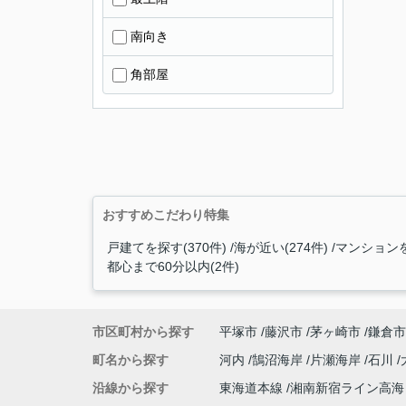
南向き
角部屋
おすすめこだわり特集
戸建てを探す(370件)
海が近い(274件)
マンションを
都心まで60分以内(2件)
市区町村から探す
平塚市
藤沢市
茅ヶ崎市
鎌倉市
町名から探す
河内
鵠沼海岸
片瀬海岸
石川
沿線から探す
東海道本線
湘南新宿ライン高