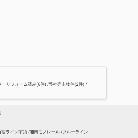
ベ・リフォーム済み(6件)
弊社売主物件(2件)
町
新宿ライン宇須
湘南モノレール
ブルーライン