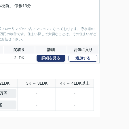
学校前」 停歩13分
室フローリングの中古マンションになっております。浄水器の
0万円の物件です。住まい探しで大切なことは、その住まいがど
にお任せ下さい。
間取り
詳細
お気に入り
2LDK
詳細を見る
追加する
2LDK
3K ～ 3LDK
4K ～ 4LDK以上
9万円
-
-
室
-
-