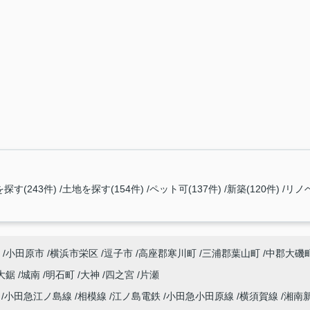
探す(243件)
土地を探す(154件)
ペット可(137件)
新築(120件)
リノ
小田原市
横浜市栄区
逗子市
高座郡寒川町
三浦郡葉山町
中郡大磯
大鋸
城南
明石町
大神
四之宮
片瀬
海
小田急江ノ島線
相模線
江ノ島電鉄
小田急小田原線
横須賀線
湘南