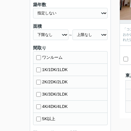
築年数
面積
「コ
～
おか
れだ
間取り
ワンルーム
1K/1DK/1LDK
東
2K/2DK/2LDK
3K/3DK/3LDK
4K/4DK/4LDK
5K以上