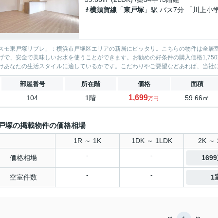
横須賀線
「
東戸塚
」駅 バス7分 「川上小
スモ東戸塚リブレ」：横浜市戸塚区エリアの新居にピッタリ。こちらの物件は全居
げで、安全で美味しいお水を使うことができます。お勧めの好条件の購入価格1,75
けあなたの生活スタイルに適しているかです。こだわりやご要望などあれば、当社
部屋番号
所在階
価格
面積
1,699
104
1階
59.66㎡
万円
戸塚の掲載物件の価格相場
1R ～ 1K
1DK ～ 1LDK
2K ～ 
-
-
価格相場
169
-
-
空室件数
1