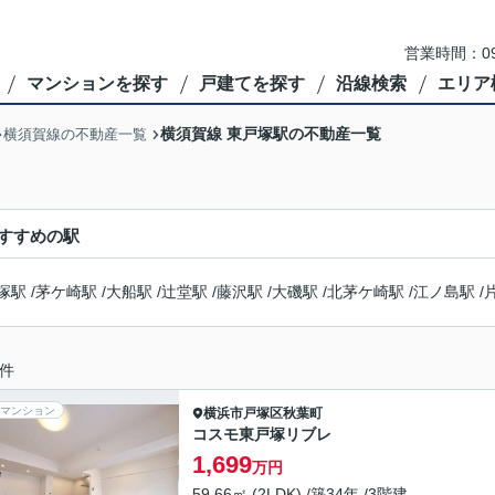
営業時間：09
マンションを探す
戸建てを探す
沿線検索
エリア
横須賀線 東戸塚駅の不動産一覧
横須賀線の不動産一覧
すすめの駅
塚駅
/
茅ケ崎駅
/
大船駅
/
辻堂駅
/
藤沢駅
/
大磯駅
/
北茅ケ崎駅
/
江ノ島駅
/
件
マンション
横浜市戸塚区
秋葉町
コスモ東戸塚リブレ
1,699
万円
59.66㎡ (2LDK) /築34年 /3階建