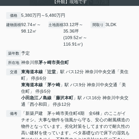
【外観】現地です
5,380万円～5,480万円
価格
92.74㎡～
33.12坪～
3LDK
建物面積
土地面積
間取り
98.12㎡
35.36坪
(109.52㎡～
116.91㎡)
予定
築年数
神奈川県
茅ヶ崎市
美住町
所在地
東海道本線
「
辻堂
」駅 バス12分 神奈川中央交通「美住
交通
町」 停歩6分
東海道本線
「
茅ケ崎
」駅 バス9分 神奈川中央交通「美
住町」 停歩5分
小田急江ノ島線
「
藤沢本町
」駅 バス16分 神奈川中央交
通「西小和田」 停歩12分
「新築戸建 茅ヶ崎市美住町4期 全6棟」のここがイ
備考
チオシ。大事な物件を強風から守る、安心の耐風構造の
物件となっています。劣化対策をしてますので耐久性の
高い建材を使っています。ベタ基礎なので床下の湿気も