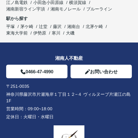
江ノ島電鉄
小田急小田原線
横須賀線
湘南新宿ライン宇須
湘南モノレール
ブルーライン
駅から探す
平塚
茅ケ崎
辻堂
藤沢
湘南台
北茅ケ崎
東海大学前
伊勢原
寒川
大磯
湘南人不動産
0466-47-4990
お問い合わせ
〒251-0035
神奈川県藤沢市片瀬海岸１丁目１２−４ ヴィルヌーブ片瀬江の島
1F
営業時間：
09:00~18:00
定休日：
火曜日・水曜日