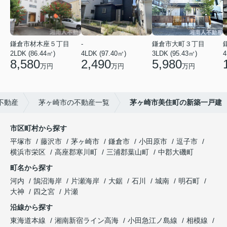
鎌倉市材木座５丁目
-
鎌倉市大町３丁目
2LDK (86.44㎡)
4LDK (97.40㎡)
3LDK (95.43㎡)
4
8,580
2,490
5,980
万円
万円
万円
不動産
茅ヶ崎市の不動産一覧
茅ヶ崎市美住町の新築一戸建
市区町村から探す
平塚市
藤沢市
茅ヶ崎市
鎌倉市
小田原市
逗子市
横浜市栄区
高座郡寒川町
三浦郡葉山町
中郡大磯町
町名から探す
河内
鵠沼海岸
片瀬海岸
大鋸
石川
城南
明石町
大神
四之宮
片瀬
沿線から探す
東海道本線
湘南新宿ライン高海
小田急江ノ島線
相模線