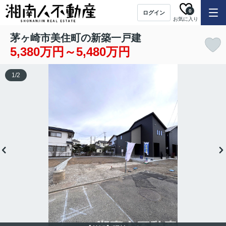
0
ログイン
お気に入り
茅ヶ崎市美住町の新築一戸建
5,380万円～5,480万円
1
/
2