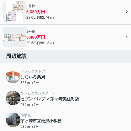
3号棟
5,380万円
28.05坪(92.74㎡)
1号棟
5,480万円
29.68坪(98.12㎡)
周辺施設
ドラッグストア
にじいろ薬局
363ｍ（5分）
コンビニエンスストア
セブンイレブン 茅ヶ崎美住町店
479ｍ（6分）
小学校
茅ヶ崎市立松浪小学校
530ｍ（7分）