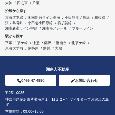
大神
四之宮
片瀬
沿線から探す
東海道本線
湘南新宿ライン高海
小田急江ノ島線
相模線
江ノ島電鉄
小田急小田原線
横須賀線
湘南新宿ライン宇須
湘南モノレール
ブルーライン
駅から探す
平塚
茅ケ崎
辻堂
藤沢
湘南台
北茅ケ崎
東海大学前
伊勢原
寒川
大船
湘南人不動産
0466-47-4990
お問い合わせ
〒251-0035
神奈川県藤沢市片瀬海岸１丁目１２−４ ヴィルヌーブ片瀬江の島
1F
営業時間：
09:00~18:00