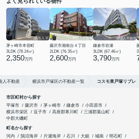
よく見られている物件
茅ヶ崎市本宿町
藤沢市湘南台４丁目
鎌倉市岩瀬
3LDK (78.24㎡)
2LDK (76.35㎡)
3LDK (67.46㎡)
3
2,350
2,600
3,790
万円
万円
万円
南人不動産
横浜市戸塚区の不動産一覧
コスモ東戸塚リブレ
市区町村から探す
平塚市
藤沢市
茅ヶ崎市
鎌倉市
小田原市
横浜市栄区
逗子市
高座郡寒川町
三浦郡葉山町
中郡大磯町
町名から探す
河内
鵠沼海岸
片瀬海岸
石川
大鋸
城南
明石町