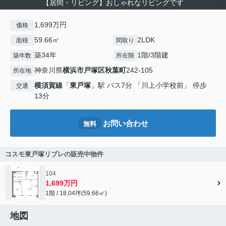
【居間・リビング】おしゃれなリビングです
1,699万円
価格
59.66㎡
2LDK
面積
間取り
築34年
1階/3階建
築年数
所在階
神奈川県
横浜市戸塚区
秋葉町
242-105
所在地
横須賀線
「
東戸塚
」駅 バス7分 「川上小学校前」 停歩
交通
13分
お問い合わせ
無料
コスモ東戸塚リブレの販売中物件
104
1,699万円
1階 / 18.04坪(59.66㎡)
地図