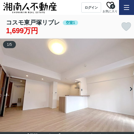
0
ログイン
お気に入り
コスモ東戸塚リブレ
空室1
1,699万円
1
/
5