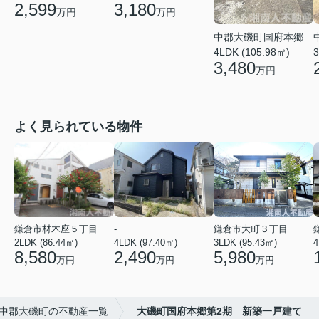
2,599
3,180
万円
万円
中郡大磯町国府本郷
4LDK (105.98㎡)
3
3,480
万円
よく見られている物件
鎌倉市材木座５丁目
-
鎌倉市大町３丁目
2LDK (86.44㎡)
4LDK (97.40㎡)
3LDK (95.43㎡)
4
8,580
2,490
5,980
万円
万円
万円
中郡大磯町の不動産一覧
大磯町国府本郷第2期 新築一戸建て