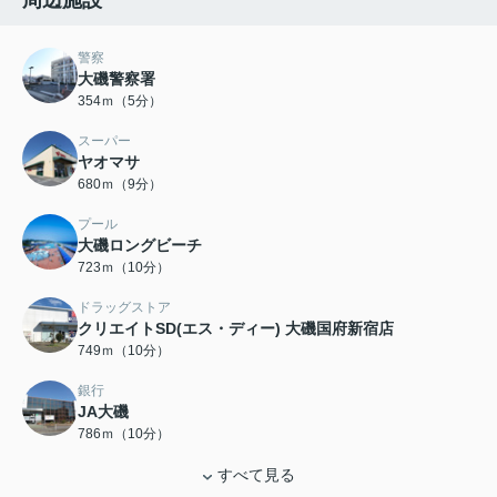
周辺施設
警察
大磯警察署
354ｍ（5分）
スーパー
ヤオマサ
680ｍ（9分）
プール
大磯ロングビーチ
723ｍ（10分）
ドラッグストア
クリエイトSD(エス・ディー) 大磯国府新宿店
749ｍ（10分）
銀行
JA大磯
786ｍ（10分）
すべて見る