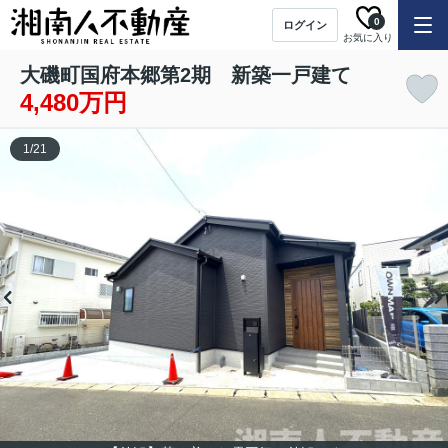
0
ログイン
お気に入り
大磯町国府本郷第2期 新築一戸建て
4,480万円
1
/
21