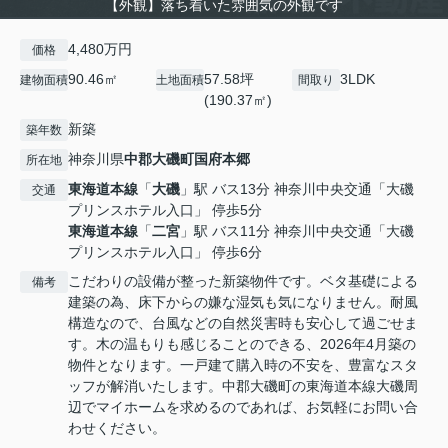
【外観】落ち着いた雰囲気の外観です
4,480万円
価格
90.46㎡
57.58坪
3LDK
建物面積
土地面積
間取り
(190.37㎡)
新築
築年数
神奈川県
中郡大磯町
国府本郷
所在地
東海道本線
「
大磯
」駅 バス13分 神奈川中央交通「大磯
交通
プリンスホテル入口」 停歩5分
東海道本線
「
二宮
」駅 バス11分 神奈川中央交通「大磯
プリンスホテル入口」 停歩6分
こだわりの設備が整った新築物件です。ベタ基礎による
備考
建築の為、床下からの嫌な湿気も気になりません。耐風
構造なので、台風などの自然災害時も安心して過ごせま
す。木の温もりも感じることのできる、2026年4月築の
物件となります。一戸建て購入時の不安を、豊富なスタ
ッフが解消いたします。中郡大磯町の東海道本線大磯周
辺でマイホームを求めるのであれば、お気軽にお問い合
わせください。