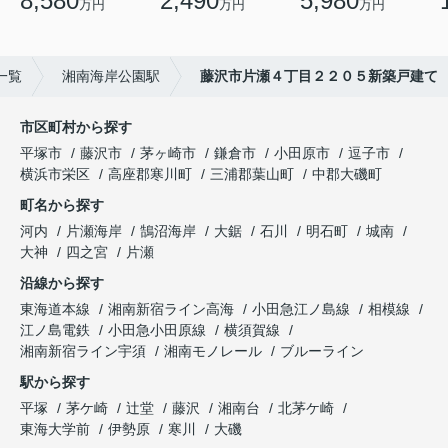
8,580
2,490
5,980
万円
万円
万円
一覧
湘南海岸公園駅
藤沢市片瀬４丁目２２０５新築戸建て
市区町村から探す
平塚市
藤沢市
茅ヶ崎市
鎌倉市
小田原市
逗子市
横浜市栄区
高座郡寒川町
三浦郡葉山町
中郡大磯町
町名から探す
河内
片瀬海岸
鵠沼海岸
大鋸
石川
明石町
城南
大神
四之宮
片瀬
沿線から探す
東海道本線
湘南新宿ライン高海
小田急江ノ島線
相模線
江ノ島電鉄
小田急小田原線
横須賀線
湘南新宿ライン宇須
湘南モノレール
ブルーライン
駅から探す
平塚
茅ケ崎
辻堂
藤沢
湘南台
北茅ケ崎
東海大学前
伊勢原
寒川
大磯