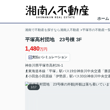
ホーム
湘南で不動産を探すなら湘南人不動産
平塚市の不動産一
平塚高村団地 23号棟 3F
1,480
万円
支払いシミュレーション
神奈川県
平塚市
高村
26-1
東海道本線「平塚」駅バス19分神奈川中央交通「勝
小田急小田原線「伊勢原」駅バス33分神奈川中央交
1
/
17