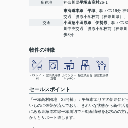
神奈川県
平塚市
高村
26-1
所在地
東海道本線
「
平塚
」駅 バス19分 
交通「勝原小学校前（神奈川県）」 
小田急小田原線
「
伊勢原
」駅 バス3
交通
川中央交通「勝原小学校前（神奈川
歩3分
物件の特徴
バストイレ
室内洗濯機
カウンター
独立洗面台
浴室乾燥機
別
置場
キッチン
セールスポイント
「平塚高村団地 23号棟」：平塚市エリアの新居にピ
いものに張替が済んでおり、きれいな状態から新生活
にある東海道本線平塚周辺で不動産情報をお求めの方
かりとサポート致します。