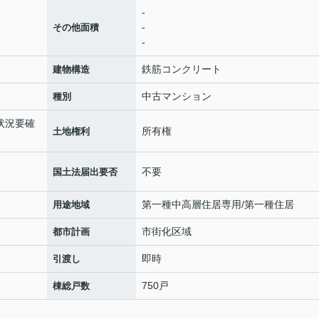
-
-
その他面積
-
鉄筋コンクリート
建物構造
中古マンション
種別
き状況要確
所有権
土地権利
不要
国土法届出要否
第一種中高層住居専用/第一種住居
用途地域
市街化区域
都市計画
即時
引渡し
750戸
棟総戸数