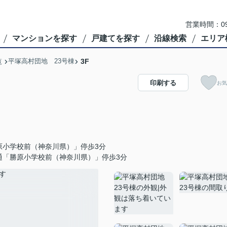
営業時間：09
マンションを探す
戸建てを探す
沿線検索
エリア
平塚高村団地 23号棟
3F
覧
印刷する
お気
原小学校前（神奈川県）」停歩3分
通「勝原小学校前（神奈川県）」停歩3分