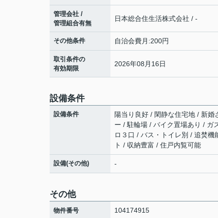
管理会社 /
日本総合住生活株式会社 / -
管理組合有無
その他条件
自治会費月:200円
取引条件の
2026年08月16日
有効期限
設備条件
設備条件
陽当り良好 / 閑静な住宅地 / 新婚
ー / 駐輪場 / バイク置場あり /
ロ３口 / バス・トイレ別 / 追焚機
ト / 収納豊富 / 住戸内覧可能
設備(その他)
-
その他
104174915
物件番号