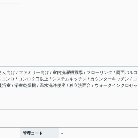
さん向け / ファミリー向け / 室内洗濯機置場 / フローリング / 両面バル
 ガスコンロ / コンロ２口以上 / システムキッチン / カウンターキッチン / 
能浴室 / 浴室乾燥機 / 温水洗浄便座 / 独立洗面台 / ウォークインクロゼッ
-
管理コード