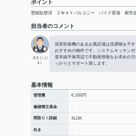
ポイント
壁紙貼替済
２ＷＡＹバルコニー
バイク置場
都市
担当者のコメント
浴室乾燥機のあるお風呂場は洗濯物を干す
おすすめの物件です。システムキッチン付き
道本線平塚周辺で不動産情報をお求めの方
児玉 (こだ
ま）
っかりとサポート致します。
基本情報
6,200円
管理費
-
修繕積立基金
間取り / 詳細
3LDK
-
向き