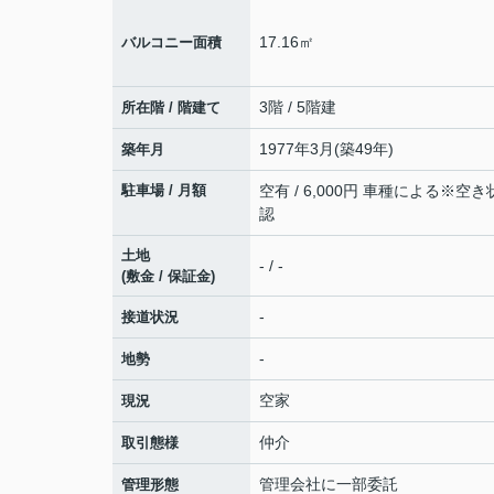
17.16㎡
バルコニー面積
3階 / 5階建
所在階 / 階建て
1977年3月(築49年)
築年月
駐車場 / 月額
空有 / 6,000円 車種による※空
認
土地
- / -
(敷金 / 保証金)
-
接道状況
-
地勢
空家
現況
仲介
取引態様
管理会社に一部委託
管理形態