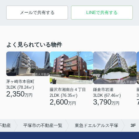
メールで共有する
LINEで共有する
よく見られている物件
茅ヶ崎市本宿町
3LDK (78.24㎡)
藤沢市湘南台４丁目
鎌倉市岩瀬
2,350
万円
2LDK (76.35㎡)
3LDK (67.46㎡)
3
2,600
3,790
万円
万円
不動産
平塚市の不動産一覧
東急ドエルアルス平塚
3F