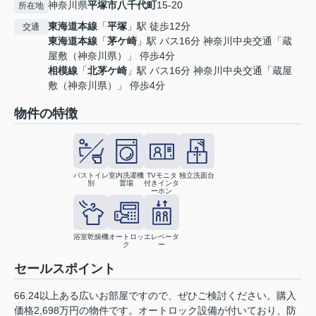
神奈川県
平塚市
八千代町
15-20
所在地
東海道本線
「
平塚
」駅 徒歩12分
交通
東海道本線
「
茅ケ崎
」駅 バス16分 神奈川中央交通「蔵
屋敷（神奈川県）」 停歩4分
相模線
「
北茅ケ崎
」駅 バス16分 神奈川中央交通「蔵屋
敷（神奈川県）」 停歩4分
物件の特徴
バストイレ
室内洗濯機
TVモニタ
独立洗面台
別
置場
付きインタ
ーホン
浴室乾燥機
オートロッ
エレベータ
ク
ー
セールスポイント
66.24以上ある広いお部屋ですので、ぜひご検討ください。購入
価格2,698万円の物件です。オートロック設備が付いており、防