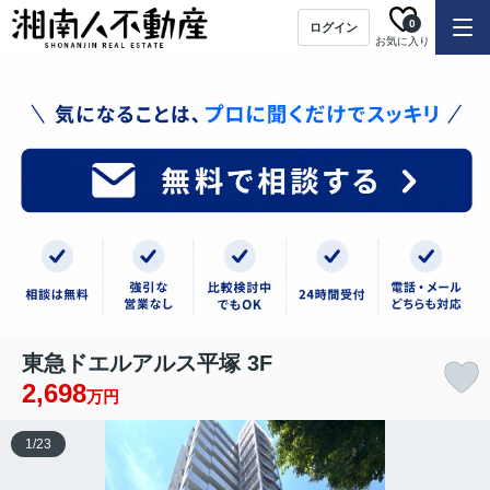
0
ログイン
お気に入り
東急ドエルアルス平塚 3F
2,698
万円
1
/
23