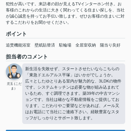
犯性が高いです。来訪者の顔が見えるTVインターホン付き。お
客様のこれからの生活に大きく関わってくる住まい探しを、当社
が誠心誠意を持ってお手伝い致します。ぜひお客様の住まいに対
するこだわりをお聞かせください。
ポイント
追焚機能浴室
壁紙貼替済
駐輪場
全居室収納
陽当り良好
担当者のコメント
新生活を失敗せず、スタートさせたいならこちらの
「東急ドエルアルス平塚」はいかがでしょうか。
広々としたゆとりある室内が魅力的な、3LDKの物件
児玉 (こだ
です。システムキッチンは必要な物が組み込まれて
ま）
いるため、すぐ調理できます。築39年の中古マンシ
ョンです。当社は確かな不動産情報をご提供してお
ります。こだわりやご要望などがあれば、メール又
はお電話にて当社にご連絡下さい。経験豊富なスタ
ッフがしっかりとサポート致します。