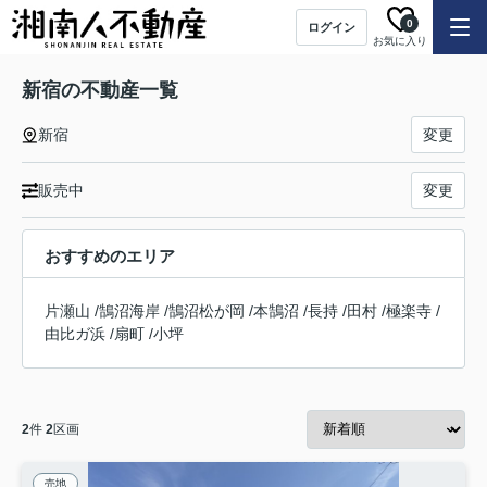
0
ログイン
お気に入り
新宿の不動産一覧
新宿
変更
販売中
変更
おすすめのエリア
片瀬山
/
鵠沼海岸
/
鵠沼松が岡
/
本鵠沼
/
長持
/
田村
/
極楽寺
/
由比ガ浜
/
扇町
/
小坪
2
件
2
区画
売地