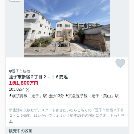
逗子市新宿
逗子市新宿２丁目２－１６売地
1
1,800
億
万円
183.02㎡ (-)
横須賀線「逗子」駅 徒歩13分
京急逗子線「逗子・葉山」駅 徒歩11分
新生活を失敗せず、スタートさせたいならこちらの「逗子市新宿２丁目
２－１６売地」はいかがでしょうか！徒歩19分の場所に久木...
もっと見
る
販売中の区画