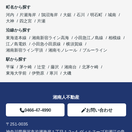
町名から探す
河内
片瀬海岸
鵠沼海岸
大鋸
石川
明石町
城南
大神
四之宮
片瀬
沿線から探す
東海道本線
湘南新宿ライン高海
小田急江ノ島線
相模線
江ノ島電鉄
小田急小田原線
横須賀線
湘南新宿ライン宇須
湘南モノレール
ブルーライン
駅から探す
平塚
茅ケ崎
辻堂
藤沢
湘南台
北茅ケ崎
東海大学前
伊勢原
寒川
大磯
湘南人不動産
0466-47-4990
お問い合わせ
〒251-0035
神奈川県藤沢市片瀬海岸１丁目１２−４ ヴィルヌーブ片瀬江の島