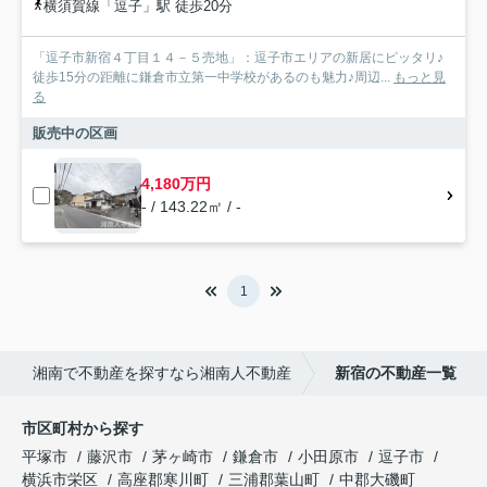
横須賀線「逗子」駅 徒歩20分
「逗子市新宿４丁目１４－５売地」：逗子市エリアの新居にピッタリ♪
徒歩15分の距離に鎌倉市立第一中学校があるのも魅力♪周辺...
もっと見
る
販売中の区画
4,180万円
- / 143.22㎡ / -
1
湘南で不動産を探すなら湘南人不動産
新宿の不動産一覧
市区町村から探す
平塚市
藤沢市
茅ヶ崎市
鎌倉市
小田原市
逗子市
横浜市栄区
高座郡寒川町
三浦郡葉山町
中郡大磯町