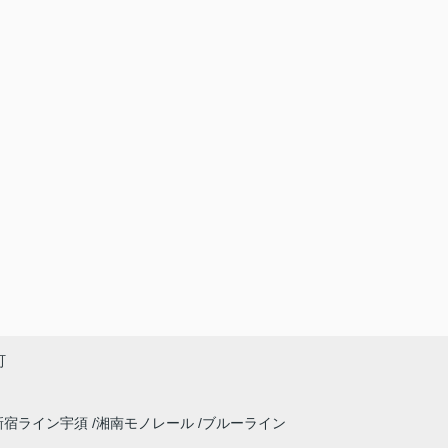
町
新宿ライン宇須
湘南モノレール
ブルーライン