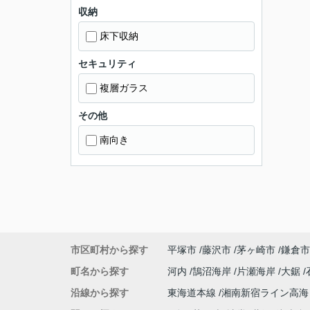
収納
床下収納
セキュリティ
複層ガラス
その他
南向き
市区町村から探す
平塚市
藤沢市
茅ヶ崎市
鎌倉市
町名から探す
河内
鵠沼海岸
片瀬海岸
大鋸
沿線から探す
東海道本線
湘南新宿ライン高