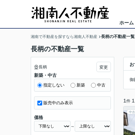
ホーム
長柄の不動産一覧
湘南で不動産を探すなら湘南人不動産
長柄の不動産一覧
お
長柄
変更
新築・中古
御
指定しない
新築
中古
1
1
件
販売中のみ表示
中古
価格
～