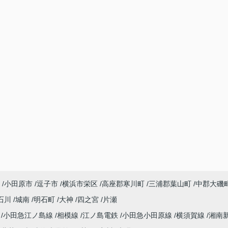
小田原市
逗子市
横浜市栄区
高座郡寒川町
三浦郡葉山町
中郡大磯
石川
城南
明石町
大神
四之宮
片瀬
海
小田急江ノ島線
相模線
江ノ島電鉄
小田急小田原線
横須賀線
湘南