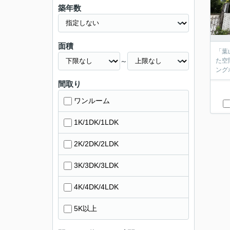
築年数
面積
「葉
～
た空
ング
間取り
ワンルーム
1K/1DK/1LDK
2K/2DK/2LDK
3K/3DK/3LDK
4K/4DK/4LDK
5K以上