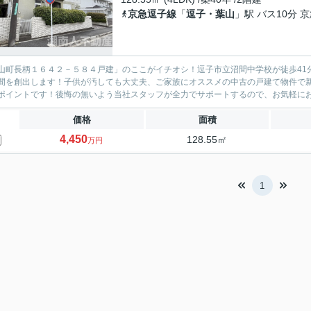
京急逗子線
「
逗子・葉山
」駅 バス10分
山町長柄１６４２－５８４戸建」のここがイチオシ！逗子市立沼間中学校が徒歩41
間を創出します！子供が汚しても大丈夫、ご家族にオススメの中古の戸建て物件で
ポイントです！後悔の無いよう当社スタッフが全力でサポートするので、お気軽にお問合
価格
面積
4,450
128.55㎡
万円
1