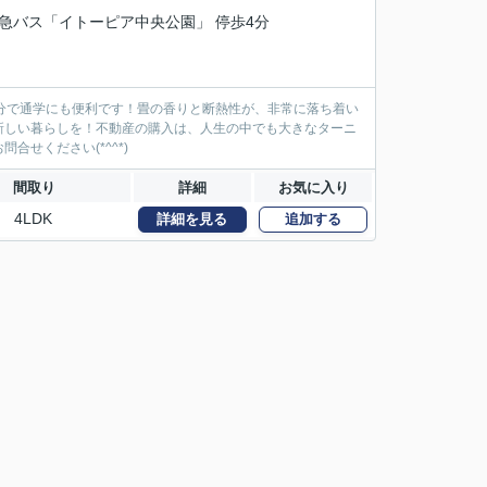
 京急バス「イトーピア中央公園」 停歩4分
分で通学にも便利です！畳の香りと断熱性が、非常に落ち着い
新しい暮らしを！不動産の購入は、人生の中でも大きなターニ
せください(*^^*)
間取り
詳細
お気に入り
4LDK
詳細を見る
追加する