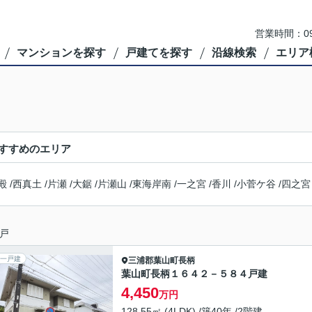
営業時間：09
マンションを探す
戸建てを探す
沿線検索
エリア
すすめのエリア
殿
/
西真土
/
片瀬
/
大鋸
/
片瀬山
/
東海岸南
/
一之宮
/
香川
/
小菅ケ谷
/
四之宮
戸
一戸建
三浦郡葉山町
長柄
葉山町長柄１６４２－５８４戸建
4,450
万円
128.55㎡ (4LDK) /築40年 /2階建