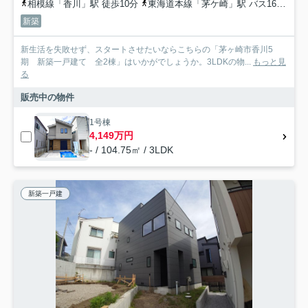
相模線「香川」駅 徒歩10分
東海道本線「茅ケ崎」駅 バス16分 神奈川中央交通「香川小学校入口」 停歩5分
新築
新生活を失敗せず、スタートさせたいならこちらの「茅ヶ崎市香川5
期 新築一戸建て 全2棟」はいかがでしょうか。3LDKの物...
もっと見
る
販売中の物件
1号棟
4,149万円
- / 104.75㎡ / 3LDK
新築一戸建