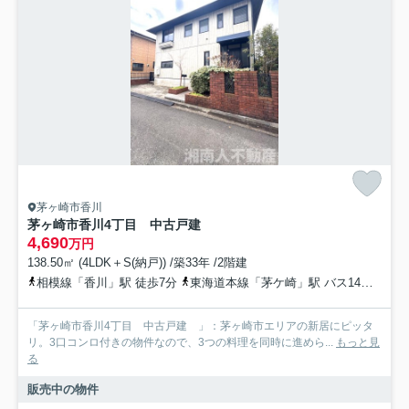
茅ヶ崎市香川
茅ヶ崎市香川4丁目 中古戸建
4,690
万円
138.50㎡ (4LDK＋S(納戸)) /築33年 /2階建
相模線「香川」駅 徒歩7分
東海道本線「茅ケ崎」駅 バス14分 神奈川中央交通「変電所前（茅ヶ崎市）」 停歩8分
「茅ヶ崎市香川4丁目 中古戸建 」：茅ヶ崎市エリアの新居にピッタ
リ。3口コンロ付きの物件なので、3つの料理を同時に進めら...
もっと見
る
販売中の物件