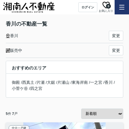
0
ログイン
お気に入り
香川の不動産一覧
香川
変更
販売中
変更
おすすめのエリア
御殿
/
西真土
/
片瀬
/
大鋸
/
片瀬山
/
東海岸南
/
一之宮
/
香川
/
小菅ケ谷
/
四之宮
5
件
7
戸
中古一戸建