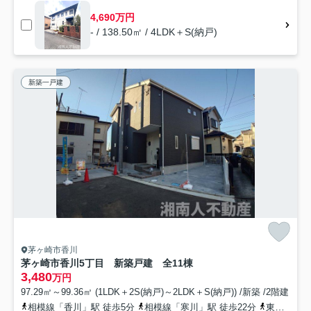
4,690万円
- / 138.50㎡ / 4LDK＋S(納戸)
新築一戸建
茅ヶ崎市香川
茅ヶ崎市香川5丁目 新築戸建 全11棟
3,480
万円
97.29㎡～99.36㎡ (1LDK＋2S(納戸)～2LDK＋S(納戸)) /新築 /2階建
相模線「香川」駅 徒歩5分
相模線「寒川」駅 徒歩22分
東海道本線「茅ケ崎」駅 バス26分 神奈川中央交通「せせらぎ公園入口（神奈川県）」 停歩11分