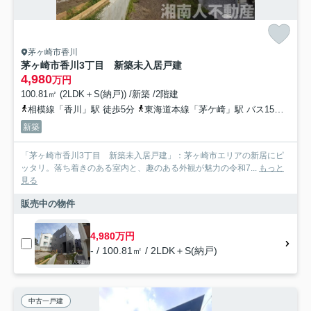
茅ヶ崎市香川
茅ヶ崎市香川3丁目 新築未入居戸建
4,980
万円
100.81㎡ (2LDK＋S(納戸)) /新築 /2階建
相模線「香川」駅 徒歩5分
東海道本線「茅ケ崎」駅 バス15分 神奈川中央交通「鶴が台団地」 停歩12分
新築
「茅ヶ崎市香川3丁目 新築未入居戸建」：茅ヶ崎市エリアの新居にピ
ッタリ。落ち着きのある室内と、趣のある外観が魅力の令和7...
もっと
見る
販売中の物件
4,980万円
- / 100.81㎡ / 2LDK＋S(納戸)
中古一戸建