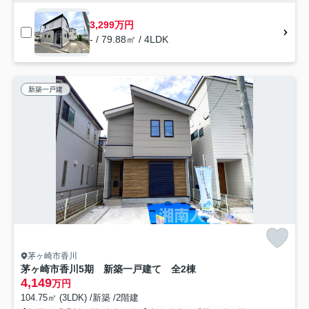
3,299万円
- / 79.88㎡ / 4LDK
新築一戸建
茅ヶ崎市香川
茅ヶ崎市香川5期 新築一戸建て 全2棟
4,149
万円
104.75㎡ (3LDK) /新築 /2階建