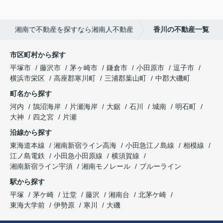
湘南で不動産を探すなら湘南人不動産
香川の不動産一覧
市区町村から探す
平塚市
藤沢市
茅ヶ崎市
鎌倉市
小田原市
逗子市
横浜市栄区
高座郡寒川町
三浦郡葉山町
中郡大磯町
町名から探す
河内
鵠沼海岸
片瀬海岸
大鋸
石川
城南
明石町
大神
四之宮
片瀬
沿線から探す
東海道本線
湘南新宿ライン高海
小田急江ノ島線
相模線
江ノ島電鉄
小田急小田原線
横須賀線
湘南新宿ライン宇須
湘南モノレール
ブルーライン
駅から探す
平塚
茅ケ崎
辻堂
藤沢
湘南台
北茅ケ崎
東海大学前
伊勢原
寒川
大磯