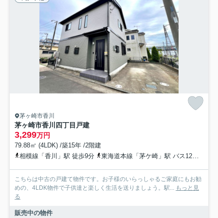
茅ヶ崎市香川
茅ヶ崎市香川四丁目戸建
3,299
万円
79.88㎡ (4LDK) /築15年 /2階建
相模線「香川」駅 徒歩9分
東海道本線「茅ケ崎」駅 バス12分 「変電所前」 停歩2分
こちらは中古の戸建て物件です。お子様のいらっしゃるご家庭にもお勧
めの、4LDK物件で子供達と楽しく生活を送りましょう。駅...
もっと見
る
販売中の物件