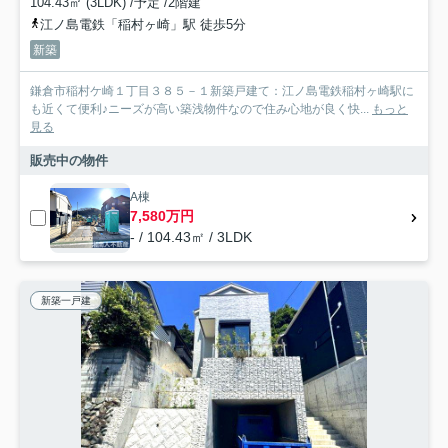
104.43㎡ (3LDK) /予定 /2階建
江ノ島電鉄「稲村ヶ崎」駅 徒歩5分
新築
鎌倉市稲村ケ崎１丁目３８５－１新築戸建て：江ノ島電鉄稲村ヶ崎駅に
も近くて便利♪ニーズが高い築浅物件なので住み心地が良く快...
もっと
見る
販売中の物件
A棟
7,580万円
- / 104.43㎡ / 3LDK
新築一戸建