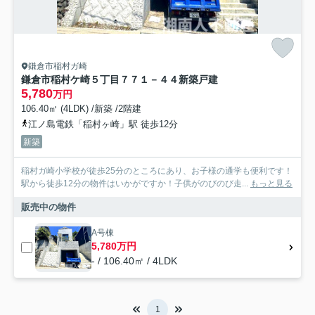
鎌倉市稲村ガ崎
鎌倉市稲村ケ崎５丁目７７１－４４新築戸建
5,780
万円
106.40㎡ (4LDK) /新築 /2階建
江ノ島電鉄「稲村ヶ崎」駅 徒歩12分
新築
稲村ガ崎小学校が徒歩25分のところにあり、お子様の通学も便利です！
駅から徒歩12分の物件はいかがですか！子供がのびのび走...
もっと見る
販売中の物件
A号棟
5,780万円
- / 106.40㎡ / 4LDK
1