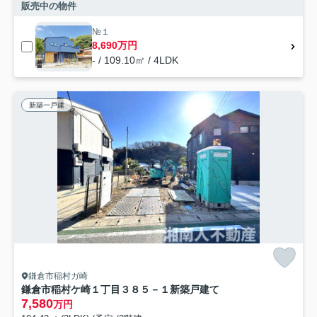
販売中の物件
№１
8,690万円
- / 109.10㎡ / 4LDK
新築一戸建
鎌倉市稲村ガ崎
鎌倉市稲村ケ崎１丁目３８５－１新築戸建て
7,580
万円