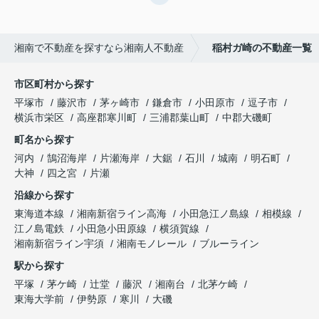
湘南で不動産を探すなら湘南人不動産
稲村ガ崎の不動産一覧
市区町村から探す
平塚市
藤沢市
茅ヶ崎市
鎌倉市
小田原市
逗子市
横浜市栄区
高座郡寒川町
三浦郡葉山町
中郡大磯町
町名から探す
河内
鵠沼海岸
片瀬海岸
大鋸
石川
城南
明石町
大神
四之宮
片瀬
沿線から探す
東海道本線
湘南新宿ライン高海
小田急江ノ島線
相模線
江ノ島電鉄
小田急小田原線
横須賀線
湘南新宿ライン宇須
湘南モノレール
ブルーライン
駅から探す
平塚
茅ケ崎
辻堂
藤沢
湘南台
北茅ケ崎
東海大学前
伊勢原
寒川
大磯