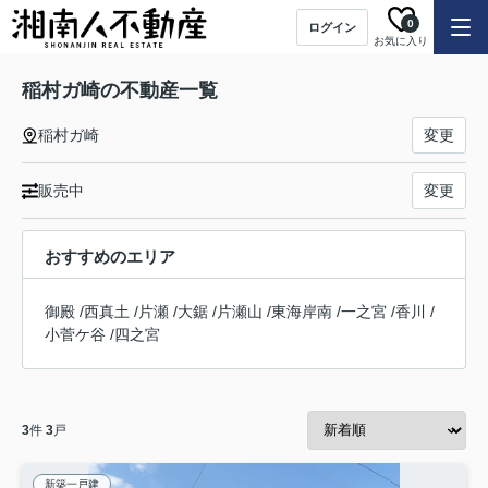
0
ログイン
お気に入り
稲村ガ崎の不動産一覧
稲村ガ崎
変更
販売中
変更
おすすめのエリア
御殿
/
西真土
/
片瀬
/
大鋸
/
片瀬山
/
東海岸南
/
一之宮
/
香川
/
小菅ケ谷
/
四之宮
3
件
3
戸
新築一戸建