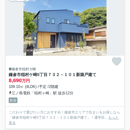
鎌倉市稲村ガ崎
鎌倉市稲村ケ崎5丁目７３２－１０１新築戸建て
8,690
万円
109.10㎡ (4LDK) /予定 /2階建
江ノ島電鉄「稲村ヶ崎」駅 徒歩12分
新築
こだわりで選びたい方におすすめ！鎌倉市エリアで住まいをお探しなら
「鎌倉市稲村ケ崎5丁目７３２－１０１新築戸建て」！通学区...
もっと
見る