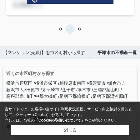
1
【マンション(売買)】を市区町村から探す
平塚市の不動産一覧
近くの市区町村から探す
横浜市戸塚区
横浜市栄区
相模原市南区
横須賀市
鎌倉市
藤沢市
小田原市
茅ヶ崎市
逗子市
厚木市
三浦郡葉山町
高座郡寒川町
中郡大磯町
足柄下郡箱根町
足柄下郡湯河原町
当サイトでは、お客様の当サイト利用状況把握、サービス向上検討を目的と
して、クッキー（Cookie）を使用しています。
同じエリアにある駅から探す
詳しくは、当社の
「Cookieの取扱いについて」
をご確認ください。
平塚
閉じる