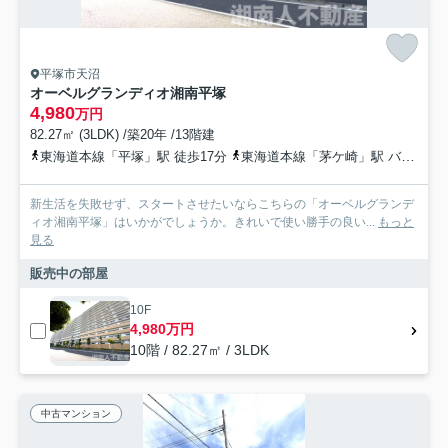
平塚市天沼
オーベルグランディオ湘南平塚
4,980
万円
82.27㎡ (3LDK) /築20年 /13階建
東海道本線「平塚」駅 徒歩17分
東海道本線「茅ケ崎」駅 バス16分 神奈川中央交通「蔵屋敷（神奈川県）」 停歩10分
新生活を失敗せず、スタートさせたいならこちらの「オーベルグランデ
ィオ湘南平塚」はいかがでしょうか。きれいで使い勝手の良い...
もっと
見る
販売中の部屋
10F
4,980万円
10階 / 82.27㎡ / 3LDK
中古マンション