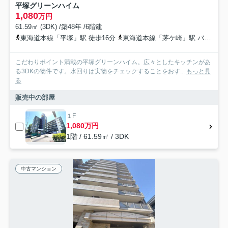
平塚グリーンハイム
1,080
万円
61.59㎡ (3DK) /築48年 /6階建
東海道本線「平塚」駅 徒歩16分
東海道本線「茅ケ崎」駅 バス16分 神奈川中央交通「蔵屋敷（神奈川県）」 停歩15分
こだわりポイント満載の平塚グリーンハイム。広々としたキッチンがあ
る3DKの物件です。水回りは実物をチェックすることをおす...
もっと見
る
販売中の部屋
１F
1,080万円
1階 / 61.59㎡ / 3DK
中古マンション