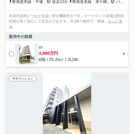
東海道本線「平塚」駅 徒歩12分
東海道本線「茅ケ崎」駅 バス17分 神奈川中央交通「松原（神奈川県）」 停歩4分
水道代節約につながる追い焚き機能付きです。オートロック設備は防犯
性能が高く安心して生活ができます。3LDKの物件で、開放...
もっと見
る
販売中の部屋
6F
3,980万円
6階 / 75.20㎡ / 3LDK
中古マンション