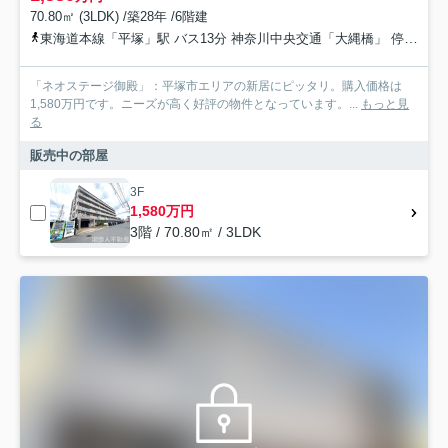
70.80㎡ (3LDK) /築28年 /6階建
東海道本線「平塚」駅 バス13分 神奈川中央交通「大縄橋」 停歩3分
「ネオステージ御殿」：平塚市エリアの新居にピッタリ。購入価格は
1,580万円です。ニーズが高く好評の物件となっています。...
もっと見
る
販売中の部屋
3F
1,580万円
3階 / 70.80㎡ / 3LDK