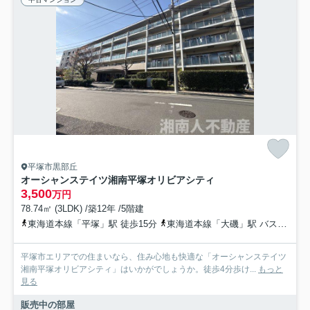
平塚市黒部丘
オーシャンステイツ湘南平塚オリビアシティ
3,500
万円
78.74㎡ (3LDK) /築12年 /5階建
東海道本線「平塚」駅 徒歩15分
東海道本線「大磯」駅 バス12分 神奈川中央交通「すみれ平局前」 停歩4分
平塚市エリアでの住まいなら、住み心地も快適な「オーシャンステイツ
湘南平塚オリビアシティ」はいかがでしょうか。徒歩4分歩け...
もっと
見る
販売中の部屋