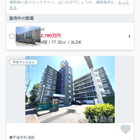
湘南袖ヶ浜マリンステージ」はいかがでしょうか。湘南海岸公...
もっと
見る
販売中の部屋
4F
2,780万円
4階 / 77.30㎡ / 3LDK
中古マンション
平塚市札場町