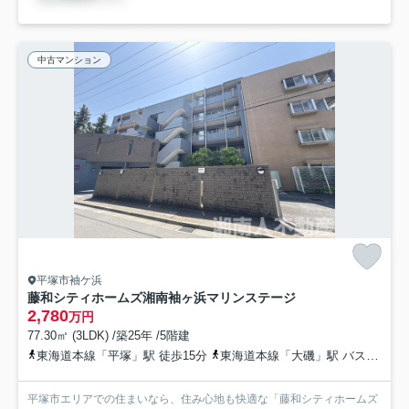
中古マンション
平塚市袖ケ浜
藤和シティホームズ湘南袖ヶ浜マリンステージ
2,780
万円
77.30㎡ (3LDK) /築25年 /5階建
東海道本線「平塚」駅 徒歩15分
東海道本線「大磯」駅 バス13分 神奈川中央交通「浜岳中学校前」 停歩18分
平塚市エリアでの住まいなら、住み心地も快適な「藤和シティホームズ