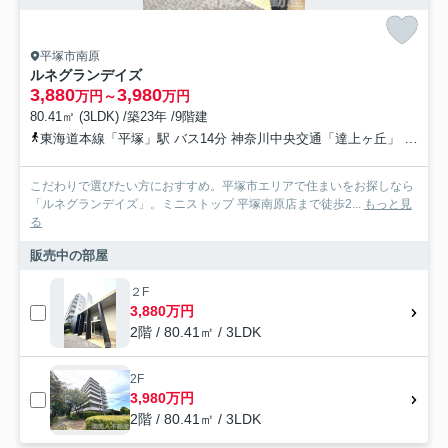
平塚市南原
ルネグランデイズ
3,880
3,980
万円～
万円
80.41㎡ (3LDK) /築23年 /9階建
東海道本線「平塚」駅 バス14分 神奈川中央交通「達上ヶ丘」 停歩1分
こだわりで選びたい方におすすめ。平塚市エリアで住まいをお探しなら
「ルネグランデイズ」。ミニストップ 平塚南原店まで徒歩2...
もっと見
る
販売中の部屋
２F
3,880万円
2階 / 80.41㎡ / 3LDK
2F
3,980万円
2階 / 80.41㎡ / 3LDK