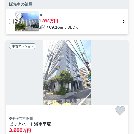
販売中の部屋
3F
1,898万円
3階 / 69.16㎡ / 3LDK
中古マンション
平塚市見附町
ビックハート湘南平塚
3,280
万円