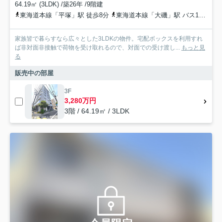
64.19㎡ (3LDK) /築26年 /9階建
東海道本線「平塚」駅 徒歩8分
東海道本線「大磯」駅 バス14分 神奈川中央交通「平塚文化芸術ホール前」 停歩6分
家族皆で暮らすなら広々とした3LDKの物件。宅配ボックスを利用すれ
ば非対面非接触で荷物を受け取れるので、対面での受け渡し...
もっと見
る
販売中の部屋
3F
3,280万円
3階 / 64.19㎡ / 3LDK