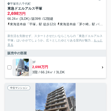
平塚市八千代町
東急ドエルアルス平塚
2,698
万円
66.24㎡ (3LDK) /築39年 /12階建
東海道本線「平塚」駅 徒歩12分
東海道本線「茅ケ崎」駅 バス16分 神奈川中央交通「蔵屋敷（神奈川県）」 停歩4分
新生活を失敗せず、スタートさせたいならこちらの「東急ドエルアルス
平塚」はいかがでしょうか。広々としたゆとりある室内が魅力...
もっと
見る
販売中の部屋
3F
2,698万円
3階 / 66.24㎡ / 3LDK
中古マンション