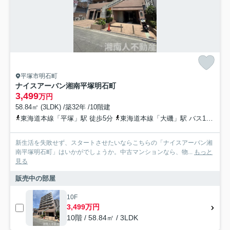
平塚市明石町
ナイスアーバン湘南平塚明石町
3,499
万円
58.84㎡ (3LDK) /築32年 /10階建
東海道本線「平塚」駅 徒歩5分
東海道本線「大磯」駅 バス16分 神奈川中央交通「銀座通り（平塚市）」 停歩4分
新生活を失敗せず、スタートさせたいならこちらの「ナイスアーバン湘
南平塚明石町」はいかがでしょうか。中古マンションなら、物...
もっと
見る
販売中の部屋
10F
3,499万円
10階 / 58.84㎡ / 3LDK