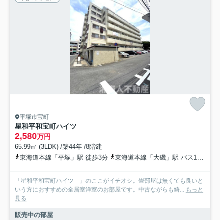
平塚市宝町
星和平和宝町ハイツ
2,580
万円
65.99㎡ (3LDK) /築44年 /8階建
東海道本線「平塚」駅 徒歩3分
東海道本線「大磯」駅 バス17分 神奈川中央交通「平塚駅北口」 停歩4分
「星和平和宝町ハイツ 」のここがイチオシ。畳部屋は無くても良いと
いう方におすすめの全居室洋室のお部屋です。中古ながらも綺...
もっと
見る
販売中の部屋