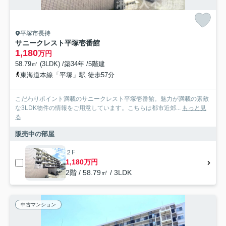
平塚市長持
サニークレスト平塚壱番館
1,180
万円
58.79㎡ (3LDK) /築34年 /5階建
東海道本線「平塚」駅 徒歩57分
こだわりポイント満載のサニークレスト平塚壱番館。魅力が満載の素敵
な3LDK物件の情報をご用意しています。こちらは都市近郊...
もっと見
る
販売中の部屋
２F
1,180万円
2階 / 58.79㎡ / 3LDK
中古マンション