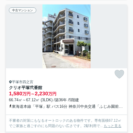
中古マンション
平塚市四之宮
クリオ平塚弐番館
1,580
2,230
万円～
万円
66.74㎡～67.12㎡ (3LDK) /築36年 /5階建
東海道本線「平塚」駅 バス16分 神奈川中央交通「ふじみ園前」 停歩4分
不審者の対策にもなるオートロックのある物件です。専有面積67.12㎡
でご家族と過ごすのにも問題のない広さです。2駅利用で...
もっと見る