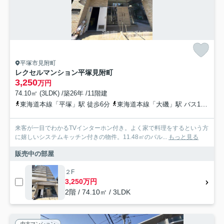
平塚市見附町
レクセルマンション平塚見附町
3,250
万円
74.10㎡ (3LDK) /築26年 /11階建
東海道本線「平塚」駅 徒歩6分
東海道本線「大磯」駅 バス14分 神奈川中央交通「平塚文化芸術ホール前」 停歩3分
来客が一目でわかるTVインターホン付き。よく家で料理をするという方
に嬉しいシステムキッチン付きの物件。11.48㎡のバル...
もっと見る
販売中の部屋
２F
3,250万円
2階 / 74.10㎡ / 3LDK
中古マンション