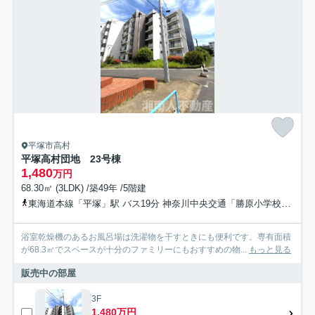
平塚市高村
平塚高村団地 23号棟
1,480
万円
68.30㎡ (3LDK) /築49年 /5階建
東海道本線「平塚」駅 バス19分 神奈川中央交通「勝原小学校前（神奈川県）」 停歩3分
浴室乾燥機のあるお風呂場は洗濯物を干すときにも便利です。専有面積
が68.3㎡でスペースが十分のファミリーにもおすすめの物...
もっと見る
販売中の部屋
3F
1,480万円