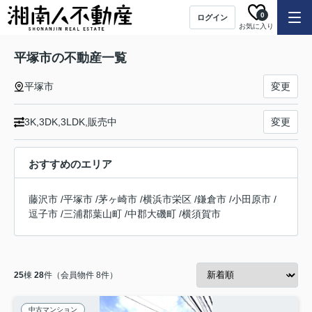
0
ログイン
お気に入り
平塚市の不動産一覧
平塚市
変更
3K,3DK,3LDK,販売中
変更
おすすめのエリア
藤沢市
/
平塚市
/
茅ヶ崎市
/
横浜市栄区
/
鎌倉市
/
小田原市
/
逗子市
/
三浦郡葉山町
/
中郡大磯町
/
横須賀市
25
棟
28
件（会員物件 8件）
中古マンション