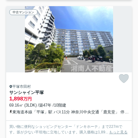
中古マンション
平塚市田村
サンシャイン平塚
1,898
万円
69.16㎡ (3LDK) /築47年 /10階建
東海道本線「平塚」駅 バス11分 神奈川中央交通「鹿見堂」 停歩2分
買い物に便利なショッピングセンター「ドンキホーテ」まで227mで
す。坂が少ない平坦地に立地しています。購入価格は1,89...
もっと見る