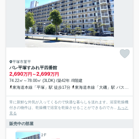
平塚市菫平
パレ平塚すみれ平四番館
2,690
2,699
万円～
万円
74.22㎡～78.00㎡ (3LDK) /築42年 /8階建
東海道本線「平塚」駅 徒歩17分
東海道本線「大磯」駅 バス13分 神奈川中央交通「浜岳中学校前」 停歩1分
常に新鮮な外気が入ってくるので快適な暮らしを送れます。浴室乾燥機
付きの物件は、乾燥機で浴室を乾燥させることができるのでカ...
もっと
見る
販売中の部屋
２F