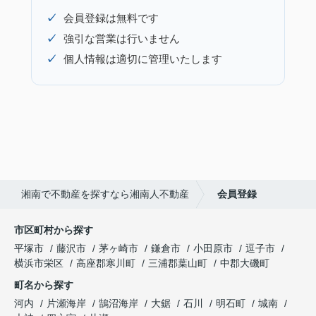
✓
会員登録は無料です
✓
強引な営業は行いません
✓
個人情報は適切に管理いたします
湘南で不動産を探すなら湘南人不動産
会員登録
市区町村から探す
平塚市
藤沢市
茅ヶ崎市
鎌倉市
小田原市
逗子市
横浜市栄区
高座郡寒川町
三浦郡葉山町
中郡大磯町
町名から探す
河内
片瀬海岸
鵠沼海岸
大鋸
石川
明石町
城南