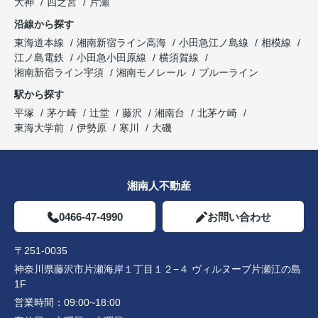
大神
四之宮
片瀬
沿線から探す
東海道本線
湘南新宿ライン高海
小田急江ノ島線
相模線
江ノ島電鉄
小田急小田原線
横須賀線
湘南新宿ライン宇須
湘南モノレール
ブルーライン
駅から探す
平塚
茅ケ崎
辻堂
藤沢
湘南台
北茅ケ崎
東海大学前
伊勢原
寒川
大磯
湘南人不動産
0466-47-4990
お問い合わせ
〒251-0035
神奈川県藤沢市片瀬海岸１丁目１２−４ ヴィルヌーブ片瀬江の島
1F
営業時間：
09:00~18:00