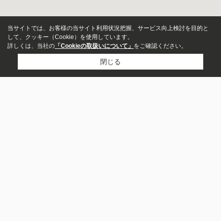
当サイトでは、お客様の当サイト利用状況把握、サービス向上検討を目的と
して、クッキー（Cookie）を使用しています。
詳しくは、当社の
「Cookieの取扱いについて」
をご確認ください。
閉じる
販売中のみ表示
湘南人不動産
価格
～
0466-47-4990
お問い合わせ
面積
〒251-0035
～
神奈川県藤沢市片瀬海岸１丁目１２−４ ヴィルヌーブ片瀬江の島
1F
駅・バス停からの時間
営業時間：
09:00~18:00
定休日：
火曜日・水曜日