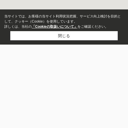
当サイトでは、お客様の当サイト利用状況把握、サービス向上検討を目的と
して、クッキー（Cookie）を使用しています。
詳しくは、当社の
「Cookieの取扱いについて」
をご確認ください。
閉じる
販売中のみ表示
湘南人不動産
価格
～
0466-47-4990
お問い合わせ
面積
〒251-0035
～
神奈川県藤沢市片瀬海岸１丁目１２−４ ヴィルヌーブ片瀬江の島
1F
駅・バス停からの時間
営業時間：
09:00~18:00
定休日：
火曜日・水曜日