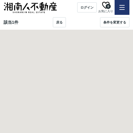
0
ログイン
お気に入り
該当
1
件
戻る
条件を変更する